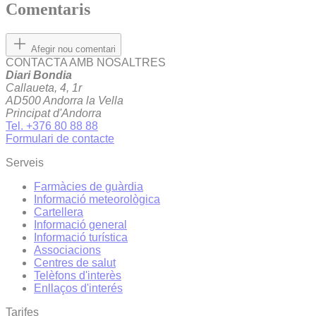
Comentaris
Afegir nou comentari
CONTACTA AMB NOSALTRES
Diari Bondia
Callaueta, 4, 1r
AD500 Andorra la Vella
Principat d'Andorra
Tel. +376 80 88 88
Formulari de contacte
Serveis
Farmàcies de guàrdia
Informació meteorològica
Cartellera
Informació general
Informació turística
Associacions
Centres de salut
Telèfons d'interès
Enllaços d'interés
Tarifes