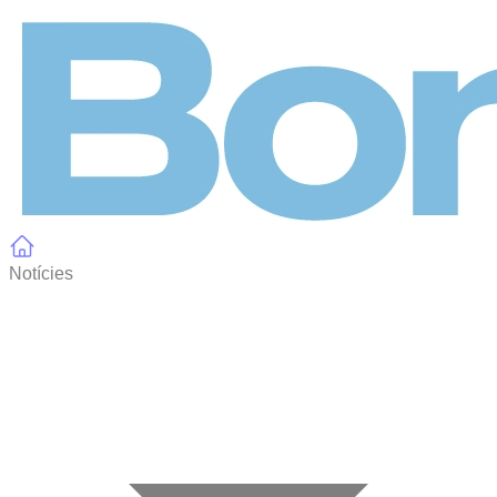
Panell de gestió de galetes
Notícies