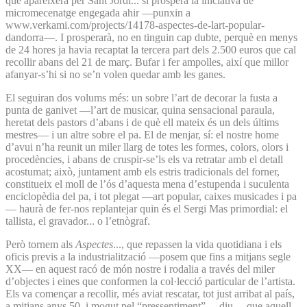
que apareixerà per Sant Jordi... si prospera la iniciativa de
micromecenatge engegada ahir —punxin a
www.verkami.com/projects/14178-aspectes-de-lart-popular-
dandorra—. I prosperarà, no en tinguin cap dubte, perquè en menys
de 24 hores ja havia recaptat la tercera part dels 2.500 euros que cal
recollir abans del 21 de març. Bufar i fer ampolles, així que millor
afanyar-s’hi si no se’n volen quedar amb les ganes.
El seguiran dos volums més: un sobre l’art de decorar la fusta a
punta de ganivet —l’art de musicar, quina sensacional paraula,
heretat dels pastors d’abans i de què ell mateix és un dels últims
mestres— i un altre sobre el pa. El de menjar, sí: el nostre home
d’avui n’ha reunit un miler llarg de totes les formes, colors, olors i
procedències, i abans de cruspir-se’ls els va retratar amb el detall
acostumat; això, juntament amb els estris tradicionals del forner,
constitueix el moll de l’ós d’aquesta mena d’estupenda i suculenta
enciclopèdia del pa, i tot plegat —art popular, caixes musicades i pa
— haurà de fer-nos replantejar quin és el Sergi Mas primordial: el
tallista, el gravador... o l’etnògraf.
Però tornem als
Aspectes
..., que repassen la vida quotidiana i els
oficis previs a la industrialització —posem que fins a mitjans segle
XX— en aquest racó de món nostre i rodalia a través del miler
d’objectes i eines que conformen la col·lecció particular de l’artista.
Els va començar a recollir, més aviat rescatar, tot just arribat al país,
a mitjans anys 50, i mogut pel “pressentiment” —diu— que aquell