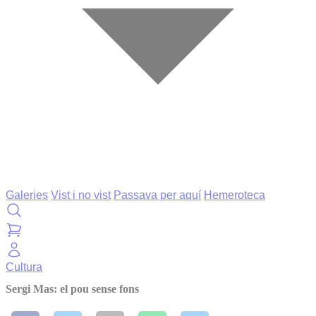
Galeries
Vist i no vist
Passava per aquí
Hemeroteca
Cultura
Sergi Mas: el pou sense fons