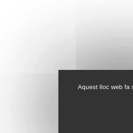
Aquest lloc web fa s