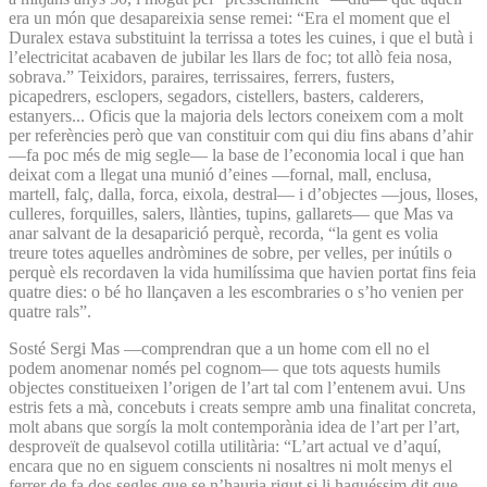
era un món que desapareixia sense remei: “Era el moment que el
Duralex estava substituint la terrissa a totes les cuines, i que el butà i
l’electricitat acabaven de jubilar les llars de foc; tot allò feia nosa,
sobrava.” Teixidors, paraires, terrissaires, ferrers, fusters,
picapedrers, esclopers, segadors, cistellers, basters, calderers,
estanyers... Oficis que la majoria dels lectors coneixem com a molt
per referències però que van constituir com qui diu fins abans d’ahir
—fa poc més de mig segle— la base de l’economia local i que han
deixat com a llegat una munió d’eines —fornal, mall, enclusa,
martell, falç, dalla, forca, eixola, destral— i d’objectes —jous, lloses,
culleres, forquilles, salers, llànties, tupins, gallarets— que Mas va
anar salvant de la desaparició perquè, recorda, “la gent es volia
treure totes aquelles andròmines de sobre, per velles, per inútils o
perquè els recordaven la vida humilíssima que havien portat fins feia
quatre dies: o bé ho llançaven a les escombraries o s’ho venien per
quatre rals”.
Sosté Sergi Mas —comprendran que a un home com ell no el
podem anomenar només pel cognom— que tots aquests humils
objectes constitueixen l’origen de l’art tal com l’entenem avui. Uns
estris fets a mà, concebuts i creats sempre amb una finalitat concreta,
molt abans que sorgís la molt contemporània idea de l’art per l’art,
desproveït de qualsevol cotilla utilitària: “L’art actual ve d’aquí,
encara que no en siguem conscients ni nosaltres ni molt menys el
ferrer de fa dos segles que se n’hauria rigut si li ha­guéssim dit que