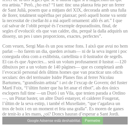
era artista.” Però, ¿ho era? “I tant: tinc una planxa feta per un ferrer
de Sant Julià, posem que a mitjans del XIX, decorada amb una fulla
de llorer, totalment supèrflua per planxar; però aquell home va sentir
la necessitat de cisellar-hi a mà aquell ornament: allò és art.” I que
cal salvar de l’oblit perquè és l’exemple depuradíssim, final, de
segles d’evolució: els que van caldre, diu, perquè la dalla adquirís un
disseny, un pes i unes proporcions, exactes, perfectes”.
Com veuen, Sergi Mas és un pou sense fons. I això que avui no hem
parlat —ho farem un dia, queden avisats— ni de la seva ingent i poc
coneguda obra com a exlibrista, cartellista o il·lustrador de segells.
El cas és que
Aspectes
... serà un volum profusament il·lustrat —120
dibuixos per a un volum de 140 pàgines— que es completarà amb
l’evocació personal dels últims homes que van practicar uns oficis
seculars: des del terrissaire Isidre Planes fins al ferrer Nicolau
Bartumeu, “grandíssim artista” i avi de l’excap de Govern; del fuster
Martí Foix, “l’últim fuster que ha fet anar el ribot”, als dos únics
esclopers full time —un Duró i un Vila, que tenien parada a Ordino
—, un Pintat baster, un altre Duró estanyer, el calderer Fougerat,
l’últim de la seva estirp, i també el Muxellaire, “que t’agafava un
tros de boix i en un moment et feia una gralla”. Es moren de ganes
de tenir-lo a les mans, ¿oi? Doncs hauran d’esperar a Sant Jordi.
Permetre
Google Adsense està deshabilitat.