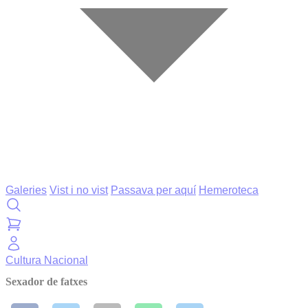
Galeries
Vist i no vist
Passava per aquí
Hemeroteca
Cultura
Nacional
Sexador de fatxes