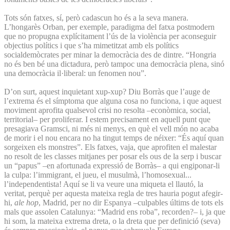
Tots són fatxes, sí, però cadascun ho és a la seva manera.
L’hongarès Orban, per exemple, paradigma del fatxa postmodern
que no propugna explícitament l’ús de la violència per aconseguir
objectius polítics i que s’ha mimetitzat amb els polítics
socialdemòcrates per minar la democràcia des de dintre. “Hongria
no és ben bé una dictadura, però tampoc una democràcia plena, sinó
una democràcia il·liberal: un fenomen nou”.
D’on surt, aquest inquietant xup-xup? Diu Borràs que l’auge de
l’extrema és el símptoma que alguna cosa no funciona, i que aquest
moviment aprofita qualsevol crisi no resolta –econòmica, social,
territorial– per proliferar. I estem precisament en aquell punt que
presagiava Gramsci, ni més ni menys, en què el vell món no acaba
de morir i el nou encara no ha tingut temps de néixer: “És aquí quan
sorgeixen els monstres”. Els fatxes, vaja, que aprofiten el malestar
no resolt de les classes mitjanes per posar els ous de la serp i buscar
un “papus” –en afortunada expressió de Borràs– a qui engiponar-li
la culpa: l’immigrant, el jueu, el musulmà, l’homosexual...
l’independentista! Aquí se li va veure una miqueta el llautó, la
veritat, perquè per aquesta mateixa regla de tres hauria pogut afegir-
hi,
ale hop
, Madrid, per no dir Espanya –culpables últims de tots els
mals que assolen Catalunya: “Madrid ens roba”, recorden?– i, ja que
hi som, la mateixa extrema dreta, o la dreta que per definició (seva)