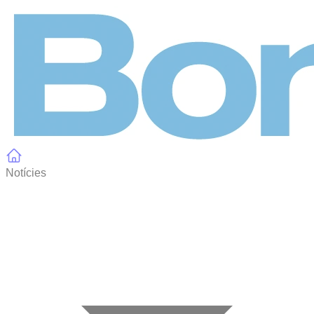
Panell de gestió de galetes
Notícies