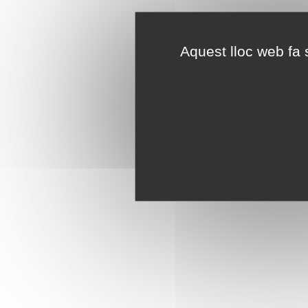
Aquest lloc web fa s