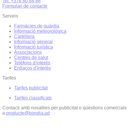
Tel. +376 80 88 88
Formulari de contacte
Serveis
Farmàcies de guàrdia
Informació meteorològica
Cartellera
Informació general
Informació turística
Associacions
Centres de salut
Telèfons d'interès
Enllaços d'interés
Tarifes
Tarifes publicitat
Tarifes classificats
Contacti amb nosaltres per publicitat o qüestions comercials
a
producte@bondia.ad