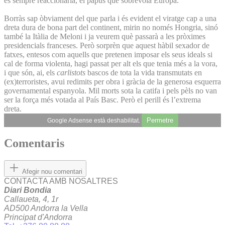
és sempre reaccionària, el papus que sobrevola Europa.
Borràs sap òbviament del que parla i és evident el viratge cap a una
dreta dura de bona part del continent, mirin no només Hongria, sinó
també la Itàlia de Meloni i ja veurem què passarà a les pròximes
presidencials franceses. Però sorprèn que aquest hàbil sexador de
fatxes, entesos com aquells que pretenen imposar els seus ideals si
cal de forma violenta, hagi passat per alt els que tenia més a la vora,
i que són, ai, els
carlistots
bascos de tota la vida transmutats en
(ex)terroristes, avui redimits per obra i gràcia de la generosa esquerra
governamental espanyola. Mil morts sota la catifa i pels pèls no van
ser la força més votada al País Basc. Però el perill és l’extrema
dreta.
Permetre
Google Adsense està deshabilitat.
Comentaris
Afegir nou comentari
CONTACTA AMB NOSALTRES
Diari Bondia
Callaueta, 4, 1r
AD500 Andorra la Vella
Principat d'Andorra