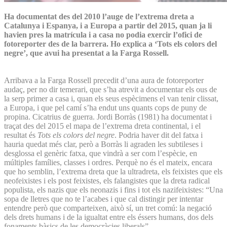
Ha documentat des del 2010 l’auge de l’extrema dreta a
Catalunya i Espanya, i a Europa a partir del 2015, quan ja li
havien pres la matrícula i a casa no podia exercir l’ofici de
fotoreporter des de la barrera. Ho explica a ‘Tots els colors del
negre’, que avui ha presentat a la Farga Rossell.
Arribava a la Farga Rossell precedit d’una aura de fotoreporter
audaç, per no dir temerari, que s’ha atrevit a documentar els ous de
la serp primer a casa i, quan els seus espècimens el van tenir clissat,
a Europa, i que pel camí s’ha endut uns quants cops de puny de
propina. Cicatrius de guerra. Jordi Borràs (1981) ha documentat i
traçat des del 2015 el mapa de l’extrema dreta continental, i el
resultat és
Tots els colors del negre
. Podria haver dit del fatxa i
hauria quedat més clar, però a Borràs li agraden les subtileses i
desglossa el genèric fatxa, que vindrà a ser com l’espècie, en
múltiples famílies, classes i ordres. Perquè no és el mateix, encara
que ho semblin, l’extrema dreta que la ultradreta, els feixistes que els
neofeixistes i els post feixistes, els falangistes que la dreta radical
populista, els nazis que els neonazis i fins i tot els nazifeixistes: “Una
sopa de lletres que no te l’acabes i que cal distingir per intentar
entendre però que comparteixen, això sí, un tret comú: la negació
dels drets humans i de la igualtat entre els éssers humans, dos dels
fonaments bàsics de les democràcies liberals”.