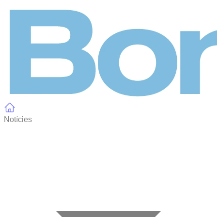
Panell de gestió de galetes
Notícies