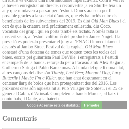
un lustre va exhibir una molt saludable hiperactivitat. Com a Velvet
ja havien enregistrat un directe, i reconvertits ja en Shuffle feia un
any que rumiaven a passar per l’estudi. Doncs ara serà per fi
possible gràcies a la societat d’autors, que els ha inclòs entre els
beneficiaris de les subvencions del 2019. Es dirà
Old Man Blues
i el
cert és que la criatura està pràcticament enllestida, diu Coco,
vocalista del grup i qui en porta també els teclats. Només falta la
masterització, a l’estudi californià del productor James Nagel. I la
previsió és poder-lo presentar el juny a l’FNAC i immediatament
després al Jambo Street Festival de la capital.
Old Man Blues
constarà d’una dotzena de temes que toquen totes les tecles del
blues, escrits pel guitarrista Paul DeVille, i enregistrats a l’estudi
encampadà de la banda, reforçada per a l’ocasió amb Àlex Bagaria,
Guillermo Stringa i Pablo Barcelunas. A banda del que li dona títol,
altres cançons del disc són
Thirsty, Last Beer, Mongrel Dog, Lucy
Butterfly
i
Maybe I’m a Killer,
que han anat desgranant en el
centenar llarg de bolos que han protagonitzat des del 2016. Les
pròximes cites són aquesta nit al Pub Villager de Soldeu, i el 25 de
gener al Cabin, d’Arinsal. Completen la banda Marcus, al baix i
contrabaix, i Dante, a la bateria.
Permetre
Google Adsense està deshabilitat.
Comentaris