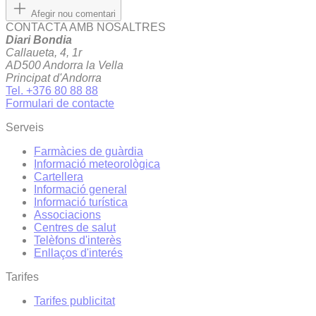
Afegir nou comentari
CONTACTA AMB NOSALTRES
Diari Bondia
Callaueta, 4, 1r
AD500 Andorra la Vella
Principat d'Andorra
Tel. +376 80 88 88
Formulari de contacte
Serveis
Farmàcies de guàrdia
Informació meteorològica
Cartellera
Informació general
Informació turística
Associacions
Centres de salut
Telèfons d'interès
Enllaços d'interés
Tarifes
Tarifes publicitat