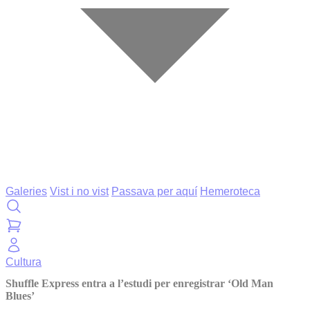
Galeries
Vist i no vist
Passava per aquí
Hemeroteca
Cultura
Shuffle Express entra a l’estudi per enregistrar ‘Old Man
Blues’