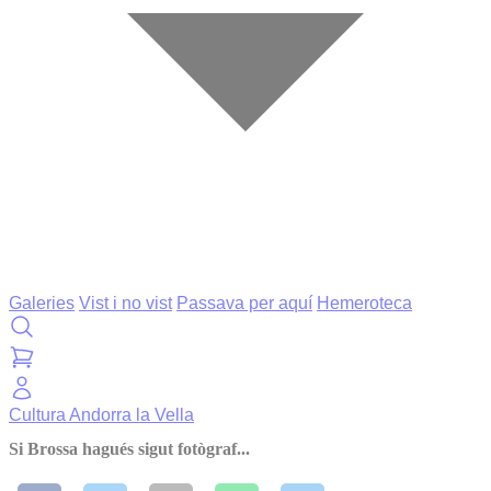
Galeries
Vist i no vist
Passava per aquí
Hemeroteca
Cultura
Andorra la Vella
Si Brossa hagués sigut fotògraf...