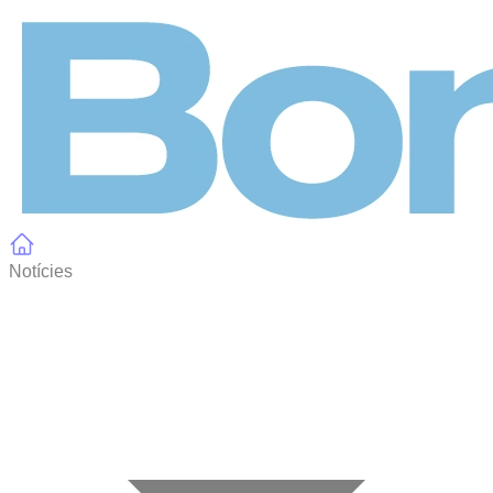
Panell de gestió de galetes
Notícies