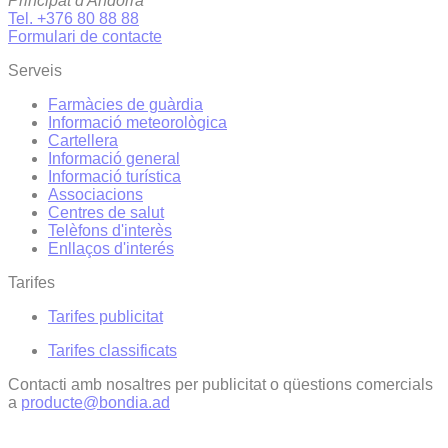
Principat d'Andorra
Tel. +376 80 88 88
Formulari de contacte
Serveis
Farmàcies de guàrdia
Informació meteorològica
Cartellera
Informació general
Informació turística
Associacions
Centres de salut
Telèfons d'interès
Enllaços d'interés
Tarifes
Tarifes publicitat
Tarifes classificats
Contacti amb nosaltres per publicitat o qüestions comercials
a
producte@bondia.ad