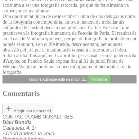
acostuma a ser una fotografia retocada, perquè de fet Almeida va
començar com a pintora.
Una oportunitat única de (re)descobrir l'obra de dos dels grans noms
de la fotografia contemporània, amb un manera de treballar als
antípodes de l'instant decisiu que predicava Cartier Bresson i que
practicaven la fotografia humanista de l'escola de París. El resultat és
en el cas de Madoz sorprenent, perquè de fotografia té probablement
només el suport, i en el d'Almeida, desconcertant, per aquesta
obsessió pel jo i per la manipulació constant a què sotmet l'obra.
Si han arribat fins aquí, en fi, aprofitin per acosatr-se a la galeria Alta
d'Anyós, on Pancho Saula exposa fins al 31 de juliol l'obra de
William Wegman, amb una concepció igualment pictorialista de la
fotografia.
Permetre
Google Adsense està deshabilitat.
Comentaris
Afegir nou comentari
CONTACTA AMB NOSALTRES
Diari Bondia
Callaueta, 4, 1r
AD500 Andorra la Vella