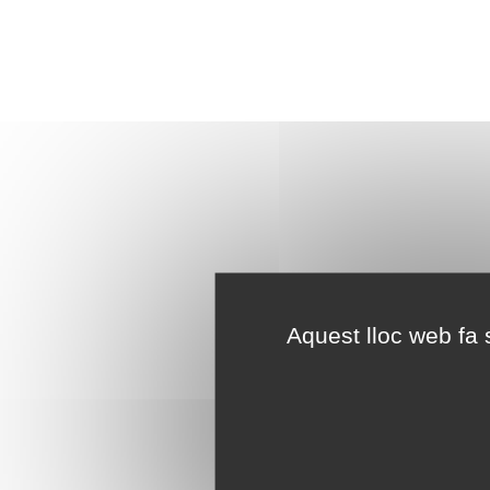
Aquest lloc web fa s