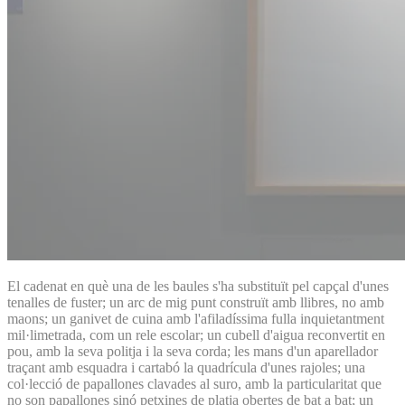
El cadenat en què una de les baules s'ha substituït pel capçal d'unes
tenalles de fuster; un arc de mig punt construït amb llibres, no amb
maons; un ganivet de cuina amb l'afiladíssima fulla inquietantment
mil·limetrada, com un rele escolar; un cubell d'aigua reconvertit en
pou, amb la seva politja i la seva corda; les mans d'un aparellador
traçant amb esquadra i cartabó la quadrícula d'unes rajoles; una
col·lecció de papallones clavades al suro, amb la particularitat que
no son papallones sinó petxines de platja obertes de bat a bat; un