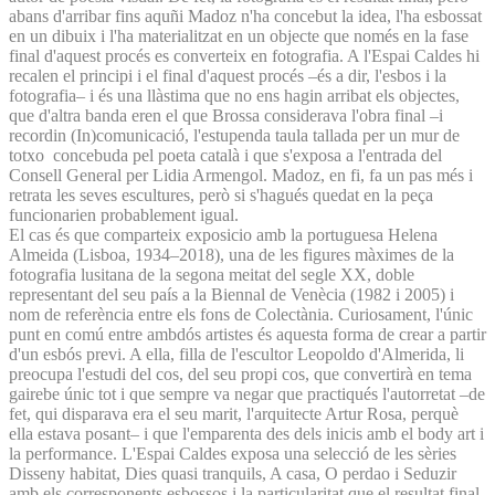
abans d'arribar fins aquñi Madoz n'ha concebut la idea, l'ha esbossat
en un dibuix i l'ha materialitzat en un objecte que només en la fase
final d'aquest procés es converteix en fotografia. A l'Espai Caldes hi
recalen el principi i el final d'aquest procés –és a dir, l'esbos i la
fotografia– i és una llàstima que no ens hagin arribat els objectes,
que d'altra banda eren el que Brossa considerava l'obra final –i
recordin (In)comunicació, l'estupenda taula tallada per un mur de
totxo concebuda pel poeta català i que s'exposa a l'entrada del
Consell General per Lidia Armengol. Madoz, en fi, fa un pas més i
retrata les seves escultures, però si s'hagués quedat en la peça
funcionarien probablement igual.
El cas és que comparteix exposicio amb la portuguesa Helena
Almeida (Lisboa, 1934–2018), una de les figures màximes de la
fotografia lusitana de la segona meitat del segle XX, doble
representant del seu país a la Biennal de Venècia (1982 i 2005) i
nom de referència entre els fons de Colectània. Curiosament, l'únic
punt en comú entre ambdós artistes és aquesta forma de crear a partir
d'un esbós previ. A ella, filla de l'escultor Leopoldo d'Almerida, li
preocupa l'estudi del cos, del seu propi cos, que convertirà en tema
gairebe únic tot i que sempre va negar que practiqués l'autorretat –de
fet, qui disparava era el seu marit, l'arquitecte Artur Rosa, perquè
ella estava posant– i que l'emparenta des dels inicis amb el body art i
la performance. L'Espai Caldes exposa una selecció de les sèries
Disseny habitat, Dies quasi tranquils, A casa, O perdao i Seduzir
amb els corresponents esbossos i la particularitat que el resultat final