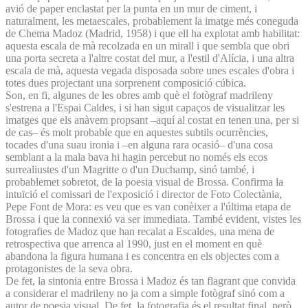
avió de paper enclastat per la punta en un mur de ciment, i
naturalment, les metaescales, probablement la imatge més coneguda
de Chema Madoz (Madrid, 1958) i que ell ha explotat amb habilitat:
aquesta escala de mà recolzada en un mirall i que sembla que obri
una porta secreta a l'altre costat del mur, a l'estil d'Alícia, i una altra
escala de mà, aquesta vegada disposada sobre unes escales d'obra i
totes dues projectant una sorprenent composició cúbica.
Son, en fi, algunes de les obres amb què el fotògraf madrileny
s'estrena a l'Espai Caldes, i si han sigut capaços de visualitzar les
imatges que els anàvem propsant –aquí al costat en tenen una, per si
de cas– és molt probable que en aquestes subtils ocurrències,
tocades d'una suau ironia i –en alguna rara ocasió– d'una cosa
semblant a la mala bava hi hagin percebut no només els ecos
surrealiustes d'un Magritte o d'un Duchamp, sinó també, i
probablemet sobretot, de la poesia visual de Brossa. Confirma la
intuïció el comissari de l'exposició i director de Foto Colectània,
Pepe Font de Mora: es veu que es van conèixer a l'última etapa de
Brossa i que la connexió va ser immediata. També evident, vistes les
fotografies de Madoz que han recalat a Escaldes, una mena de
retrospectiva que arrenca al 1990, just en el moment en què
abandona la figura humana i es concentra en els objectes com a
protagonistes de la seva obra.
De fet, la sintonia entre Brossa i Madoz és tan flagrant que convida
a considerar el madrileny no ja com a simple fotògraf sinó com a
autor de poesia visual. De fet, la fotografia és el resultat final, però