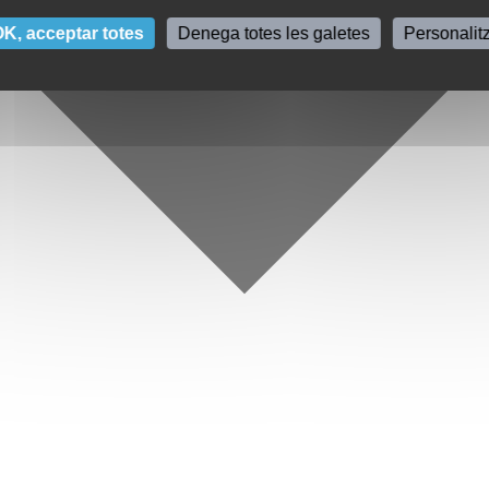
K, acceptar totes
Denega totes les galetes
Personalit