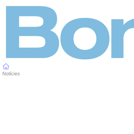
Panell de gestió de galetes
Notícies