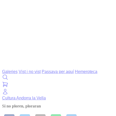
Galeries
Vist i no vist
Passava per aquí
Hemeroteca
Cultura
Andorra la Vella
Si no ploren, ploraran