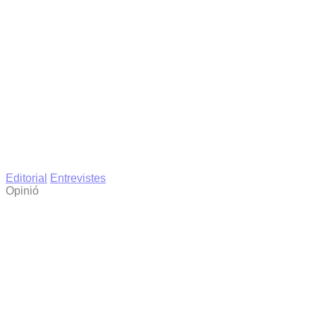
Editorial
Entrevistes
Opinió