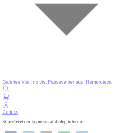
Galeries
Vist i no vist
Passava per aquí
Hemeroteca
Cultura
Si prefereixen la poesia al diàleg interior