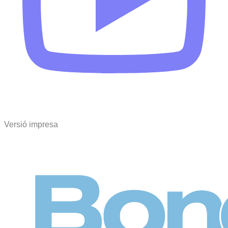
Versió impresa