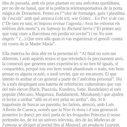
dita de passada, amb els peus plantats en una anècdota quotidiana,
per no dir-ne banal, que té la potència teletransportadora de la porta
màgica de Doraemon. Penso en l’“olor de formatget, guix i plastilina
de l’escola” amb què arrenca
Lebt ich, wie Götter.
.. En
Per si de cas
(“De tant en tant, m’imposo revisar l’agenda./ Avui he esborrat els
telèfons dels morts”), en
Subway by Richard Serra
(“El primer any
que vaig viure a Barcelona em perdia tot sovint”) i en
No som
àngels
: “ (...) Que eren allà quan et vas esgarrinxar el genoll/ contra
els rosers de la Madre María”.
Ella mateixa ho deia ahir en la presentació: “Al final no som tan
diferents, i amb aquests textos el que reivindico és precisament això,
la connexió que generen unes experiències si no ben bé iguals, sí
compartides, perquè tots ens hem sentit abandonats o traïts, tots hem
pensat en alguna ocasió, o molt sovint, que no encaixem. El que
intento és arribar al cas general a partir de l’anècdota personal”. Ho
fa a més desplegant una bateria de referències culturalistes que van
del més elevat (Bach, Piazzola, Kundera, Satie, Baudelaire) al més
popular (Mecano, Muguruza, Badalamenti, Murakami) i que ajuden
el lector a arribar “allà on el text pelat no arriba”, diu. Si li
haguéssim de buscar un parentiu, ho faríem, atenció, amb Luis
Alberto de Cuenca, només que la Noe és dona i d’una generació
posterior (o dues): per això parla de les
braguitas
Princesa (i sense
pretendre-ho, de tot un univers televisiu, des de
las Muñecas de
Famosa se dirigen al portal
fins al
Moussel, un producto Legrain,