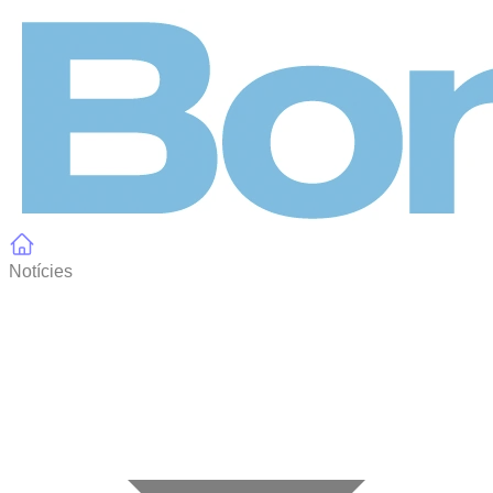
Panell de gestió de galetes
Notícies