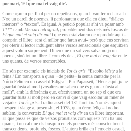
poemari, 'El que mai et vaig dir'.
Començarem pel final per no repetir-nos, quan li van fer recitar a la
Noe un parell de poemes, li perdonarem que ella en digui “diàlegs
interiors” o “textos”. És igual. A petició popular s’hi va posar amb
T***
i amb
Mercuri retrògrad
, probablement dos dels més foscos de
El que mai et vaig dir mai
i que ens estalviarem de reproduir aquí –
comprin el llibre, serà el millor que faran avui– però que ens serviran
per oferir al lector indulgent altres versos sensacionals que esquitxen
aquest volum sorprenent. Diuen que un sol vers salva no ja un
poema, sinó tot un llibre. I com els deia,
El que mai et vaig dir
en té
uns quants, de versos memorables.
Ho són per exemple els inicials de
Tot és gris
, “Escolto
Misty
a la
feina./ Em transporta a quan –de petita– la sentia cantada/ per la
Núria Feliu en un casset d’Edigsa”. Pur Papasseit, “Heus aquí: jo he
guardat fusta al moll (vosaltres no sabeu què és guardar fusta al
moll)”, amb la diferència que, efectivament, un no sap el que era
guardar fusta al moll però en canvi sí que vaig escoltar un miler de
vegades
Tot és gris
al radiocasset del 131 familiar. Només aquest
inesperat viatge a, posem-hi, el 1978, quan érem feliços i no ho
sabíem, ja converteix
El que mai et vaig dir
en un llibre important.
El que passa és que de versos proustians com aquests n’hi ha uns
quants, i no cal que els busquin en els poemes més conscientment
transcendents, profunds, foscos. L’autora brilla en l’emoció casual,