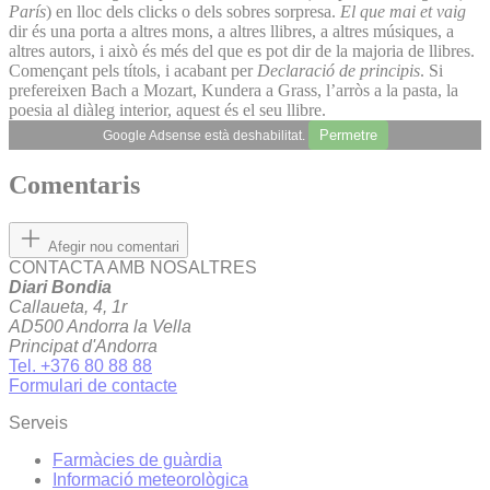
París
) en lloc dels clicks o dels sobres sorpresa.
El que mai et vaig
dir és una porta a altres mons, a altres llibres, a altres músiques, a
altres autors, i això és més del que es pot dir de la majoria de llibres.
Començant pels títols, i acabant per
Declaració de principis
. Si
prefereixen Bach a Mozart, Kundera a Grass, l’arròs a la pasta, la
poesia al diàleg interior, aquest és el seu llibre.
Permetre
Google Adsense està deshabilitat.
Comentaris
Afegir nou comentari
CONTACTA AMB NOSALTRES
Diari Bondia
Callaueta, 4, 1r
AD500 Andorra la Vella
Principat d'Andorra
Tel. +376 80 88 88
Formulari de contacte
Serveis
Farmàcies de guàrdia
Informació meteorològica