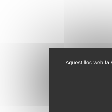
Aquest lloc web fa s