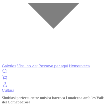
Galeries
Vist i no vist
Passava per aquí
Hemeroteca
Cultura
Simbiosi perfecta entre música barroca i moderna amb les Valls
del Comapedrosa