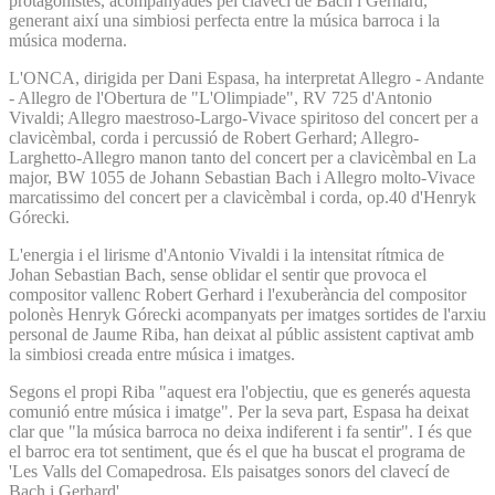
protagonistes, acompanyades pel clavecí de Bach i Gerhard,
generant així una simbiosi perfecta entre la música barroca i la
música moderna.
L'ONCA, dirigida per Dani Espasa, ha interpretat Allegro - Andante
- Allegro de l'Obertura de "L'Olimpiade", RV 725 d'Antonio
Vivaldi; Allegro maestroso-Largo-Vivace spiritoso del concert per a
clavicèmbal, corda i percussió de Robert Gerhard; Allegro-
Larghetto-Allegro manon tanto del concert per a clavicèmbal en La
major, BW 1055 de Johann Sebastian Bach i Allegro molto-Vivace
marcatissimo del concert per a clavicèmbal i corda, op.40 d'Henryk
Górecki.
L'energia i el lirisme d'Antonio Vivaldi i la intensitat rítmica de
Johan Sebastian Bach, sense oblidar el sentir que provoca el
compositor vallenc Robert Gerhard i l'exuberància del compositor
polonès Henryk Górecki acompanyats per imatges sortides de l'arxiu
personal de Jaume Riba, han deixat al públic assistent captivat amb
la simbiosi creada entre música i imatges.
Segons el propi Riba "aquest era l'objectiu, que es generés aquesta
comunió entre música i imatge". Per la seva part, Espasa ha deixat
clar que "la música barroca no deixa indiferent i fa sentir". I és que
el barroc era tot sentiment, que és el que ha buscat el programa de
'Les Valls del Comapedrosa. Els paisatges sonors del clavecí de
Bach i Gerhard'.