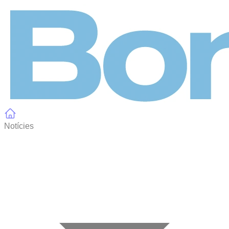
Panell de gestió de galetes
Notícies