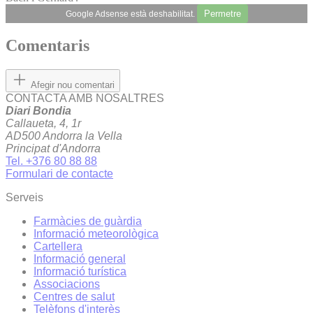
Permetre
Google Adsense està deshabilitat.
Comentaris
Afegir nou comentari
CONTACTA AMB NOSALTRES
Diari Bondia
Callaueta, 4, 1r
AD500 Andorra la Vella
Principat d'Andorra
Tel. +376 80 88 88
Formulari de contacte
Serveis
Farmàcies de guàrdia
Informació meteorològica
Cartellera
Informació general
Informació turística
Associacions
Centres de salut
Telèfons d'interès