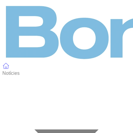
Panell de gestió de galetes
Notícies