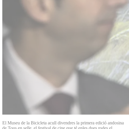
El Museu de la Bicicleta acull divendres la primera edició andosina
de Tous en selle, el festival de cine que té enles dues rodes el