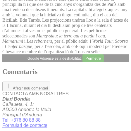
principi ila fi i que des de fa cinc anys s’organitza des de París amb
una trentena de subseus itinerants. La capital s’hi afegeix aquest any
amb la voluntat que la iniciativa tingui cotinuïtat, diu el cap del
BiciLab, Edu Tarrés. Les projeccions tindran lloc a la sala d’actes de
la Llacuna, durant el dia hi desfilaran prop de tres centenars
d’alumnes i al vespre el públic en general. Les pel·lícules
seleccionades son
Mangystau
:
la terre qui a perdu l’eau
,
Mamarumi
i
Les reborners,
per al públic adult, i
World Tour,
Saorsa
i
L’enfer basque,
per a l’escolar, amb col·loqui moderat per Frederic
Chevance membre de l’organització de Tous en selle.
Permetre
Google Adsense està deshabilitat.
Comentaris
Afegir nou comentari
CONTACTA AMB NOSALTRES
Diari Bondia
Callaueta, 4, 1r
AD500 Andorra la Vella
Principat d'Andorra
Tel. +376 80 88 88
Formulari de contacte