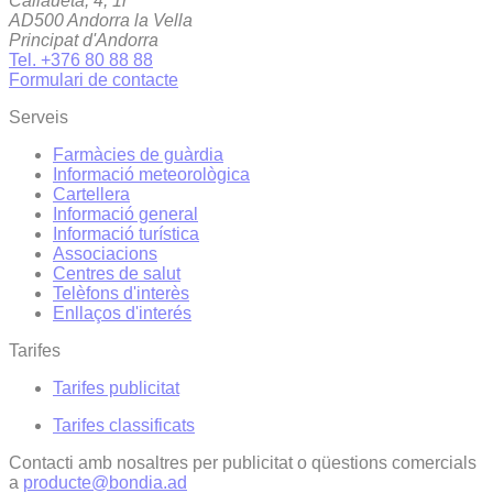
Callaueta, 4, 1r
AD500 Andorra la Vella
Principat d'Andorra
Tel. +376 80 88 88
Formulari de contacte
Serveis
Farmàcies de guàrdia
Informació meteorològica
Cartellera
Informació general
Informació turística
Associacions
Centres de salut
Telèfons d'interès
Enllaços d'interés
Tarifes
Tarifes publicitat
Tarifes classificats
Contacti amb nosaltres per publicitat o qüestions comercials
a
producte@bondia.ad