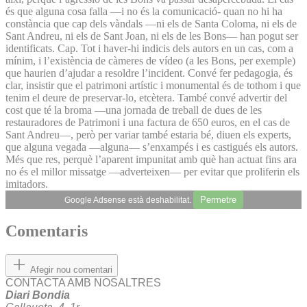
és que alguna cosa falla —i no és la comunicació- quan no hi ha
constància que cap dels vàndals —ni els de Santa Coloma, ni els de
Sant Andreu, ni els de Sant Joan, ni els de les Bons— han pogut ser
identificats. Cap. Tot i haver-hi indicis dels autors en un cas, com a
mínim, i l’existència de càmeres de vídeo (a les Bons, per exemple)
que haurien d’ajudar a resoldre l’incident. Convé fer pedagogia, és
clar, insistir que el patrimoni artístic i monumental és de tothom i que
tenim el deure de preservar-lo, etcètera. També convé advertir del
cost que té la broma —una jornada de treball de dues de les
restauradores de Patrimoni i una factura de 650 euros, en el cas de
Sant Andreu—, però per variar també estaria bé, diuen els experts,
que alguna vegada —alguna— s’enxampés i es castigués els autors.
Més que res, perquè l’aparent impunitat amb què han actuat fins ara
no és el millor missatge —adverteixen— per evitar que proliferin els
imitadors.
Permetre
Google Adsense està deshabilitat.
Comentaris
Afegir nou comentari
CONTACTA AMB NOSALTRES
Diari Bondia