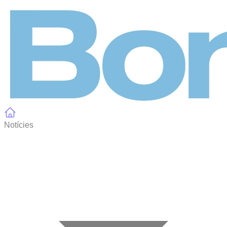
Panell de gestió de galetes
Notícies