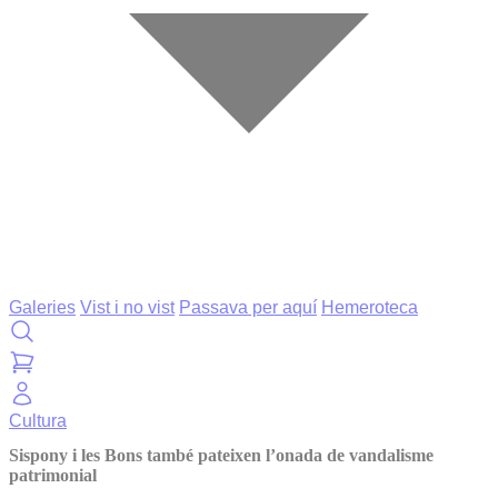
Galeries
Vist i no vist
Passava per aquí
Hemeroteca
Cultura
Sispony i les Bons també pateixen l’onada de vandalisme
patrimonial