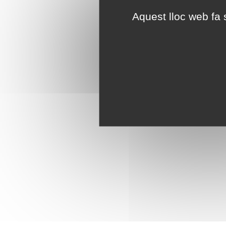
Aquest lloc web fa s