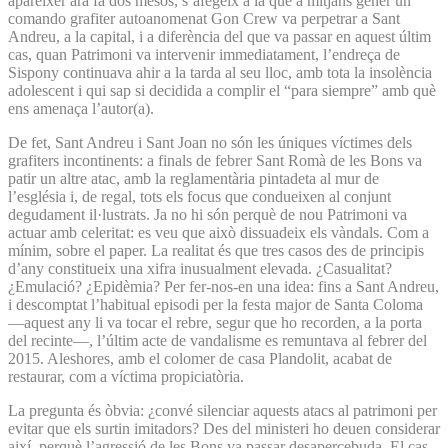
aparèixer ara fa dos mesos, s’afegeix a la que a mitjans gener un
comando grafiter autoanomenat Gon Crew va perpetrar a Sant
Andreu, a la capital, i a diferència del que va passar en aquest últim
cas, quan Patrimoni va intervenir immediatament, l’endreça de
Sispony continuava ahir a la tarda al seu lloc, amb tota la insolència
adolescent i qui sap si decidida a complir el “para siempre” amb què
ens amenaça l’autor(a).
De fet, Sant Andreu i Sant Joan no són les úniques víctimes dels
grafiters incontinents: a finals de febrer Sant Romà de les Bons va
patir un altre atac, amb la reglamentària pintadeta al mur de
l’església i, de regal, tots els focus que condueixen al conjunt
degudament il·lustrats. Ja no hi són perquè de nou Patrimoni va
actuar amb celeritat: es veu que això dissuadeix els vàndals. Com a
mínim, sobre el paper. La realitat és que tres casos des de principis
d’any constitueix una xifra inusualment elevada. ¿Casualitat?
¿Emulació? ¿Epidèmia? Per fer-nos-en una idea: fins a Sant Andreu,
i descomptat l’habitual episodi per la festa major de Santa Coloma
—aquest any li va tocar el rebre, segur que ho recorden, a la porta
del recinte—, l’últim acte de vandalisme es remuntava al febrer del
2015. Aleshores, amb el colomer de casa Plandolit, acabat de
restaurar, com a víctima propiciatòria.
La pregunta és òbvia: ¿convé silenciar aquests atacs al patrimoni per
evitar que els surtin imitadors? Des del ministeri ho deuen considerar
així, perquè l’agressió de les Bons va passar desapercebuda. El cas