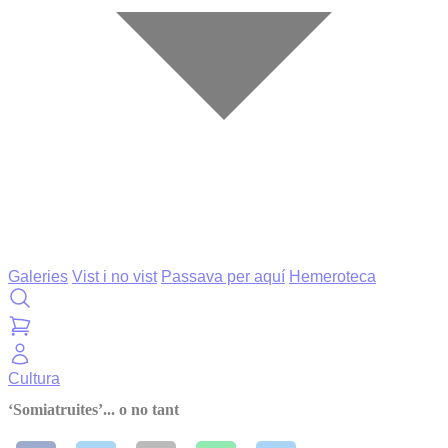
Galeries
Vist i no vist
Passava per aquí
Hemeroteca
Cultura
‘Somiatruites’... o no tant