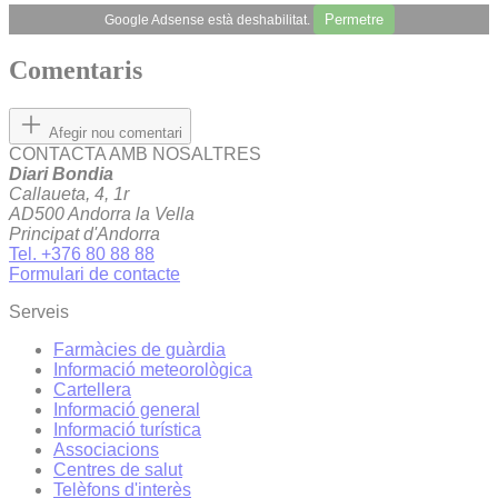
Permetre
Google Adsense està deshabilitat.
Comentaris
Afegir nou comentari
CONTACTA AMB NOSALTRES
Diari Bondia
Callaueta, 4, 1r
AD500 Andorra la Vella
Principat d'Andorra
Tel. +376 80 88 88
Formulari de contacte
Serveis
Farmàcies de guàrdia
Informació meteorològica
Cartellera
Informació general
Informació turística
Associacions
Centres de salut
Telèfons d'interès