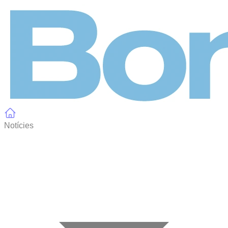
Panell de gestió de galetes
Notícies