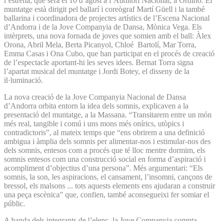
l’estrena, que serà el 10 d’agost a l’Auditori Nacional, a Ordino. El
muntatge està dirigit pel ballarí i coreògraf Martí Güell i la també
ballarina i coordinadora de projectes artístics de l’Escena Nacional
d’Andorra i de la Jove Companyia de Dansa, Mònica Vega. Els
intèrprets, una nova fornada de joves que somien amb el ball: Àlex
Orona, Abril Mela, Berta Picanyol, Chloé Bartolí, Mar Torra,
Emma Casas i Ona Cubo, que han participat en el procés de creació
de l’espectacle aportant-hi les seves idees. Bernat Torra signa
l’apartat musical del muntatge i Jordi Botey, el disseny de la
il·luminació.
La nova creació de la Jove Companyia Nacional de Dansa
d’Andorra orbita entorn la idea dels somnis, explicaven a la
presentació del muntatge, a la Massana. “Transitarem entre un món
més real, tangible i comú i uns mons més onírics, utòpics i
contradictoris”, al mateix temps que “ens obrirem a una definició
ambigua i àmplia dels somnis per alimentar-nos i estimular-nos des
dels somnis, entesos com a procés que té lloc mentre dormim, els
somnis entesos com una construcció social en forma d’aspiració i
acompliment d’objectius d’una persona”. Més argumentari: “Els
somnis, la son, les aspiracions, el cansament, l’insomni, cançons de
bressol, els malsons ... tots aquests elements ens ajudaran a construir
una peça escènica” que, confien, també aconsegueixi fer somiar el
públic.
A banda dels integrants de l’elenc, la Jove Companyia compta