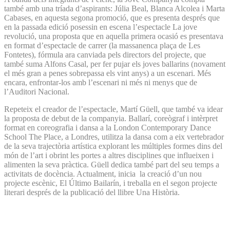
també amb una tríada d’aspirants: Júlia Beal, Blanca Alcolea i Marta
Cabases, en aquesta segona promoció, que es presenta després que
en la passada edició posessin en escena l’espectacle La jove
revolució, una proposta que en aquella primera ocasió es presentava
en format d’espectacle de carrer (la massanenca plaça de Les
Fontetes), fórmula ara canviada pels directors del projecte, que
també suma Alfons Casal, per fer pujar els joves ballarins (novament
el més gran a penes sobrepassa els vint anys) a un escenari. Més
encara, enfrontar-los amb l’escenari ni més ni menys que de
l’Auditori Nacional.
Repeteix el creador de l’espectacle, Martí Güell, que també va idear
la proposta de debut de la companyia. Ballarí, coreògraf i intèrpret
format en coreografia i dansa a la London Contemporary Dance
School The Place, a Londres, utilitza la dansa com a eix vertebrador
de la seva trajectòria artística explorant les múltiples formes dins del
món de l’art i obrint les portes a altres disciplines que influeixen i
alimenten la seva pràctica. Güell dedica també part del seu temps a
activitats de docència. Actualment, inicia la creació d’un nou
projecte escènic, El Último Bailarín, i treballa en el segon projecte
literari després de la publicació del llibre Una Història.