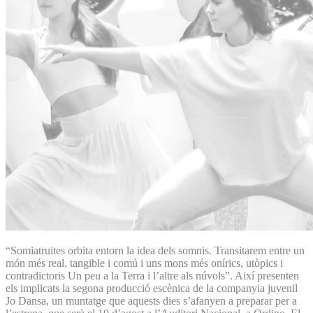
“Somiatruites orbita entorn la idea dels somnis. Transitarem entre un
món més real, tangible i comú i uns mons més onírics, utòpics i
contradictoris Un peu a la Terra i l’altre als núvols”. Així presenten
els implicats la segona producció escènica de la companyia juvenil
Jo Dansa, un muntatge que aquests dies s’afanyen a preparar per a