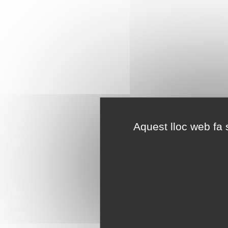
Aquest lloc web fa s