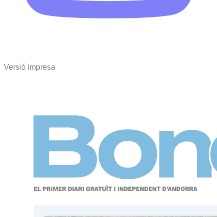
Versió impresa