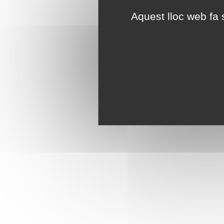
Aquest lloc web fa s