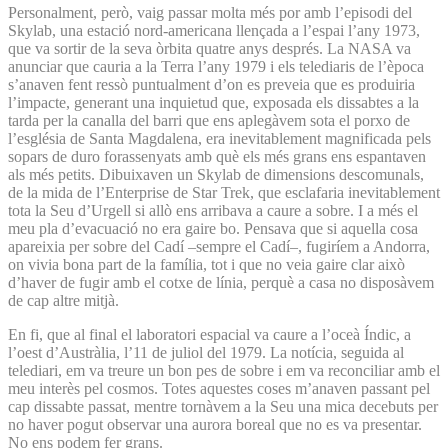
Personalment, però, vaig passar molta més por amb l’episodi del
Skylab, una estació nord-americana llençada a l’espai l’any 1973,
que va sortir de la seva òrbita quatre anys després. La NASA va
anunciar que cauria a la Terra l’any 1979 i els telediaris de l’època
s’anaven fent ressò puntualment d’on es preveia que es produiria
l’impacte, generant una inquietud que, exposada els dissabtes a la
tarda per la canalla del barri que ens aplegàvem sota el porxo de
l’església de Santa Magdalena, era inevitablement magnificada pels
sopars de duro forassenyats amb què els més grans ens espantaven
als més petits. Dibuixaven un Skylab de dimensions descomunals,
de la mida de l’Enterprise de Star Trek, que esclafaria inevitablement
tota la Seu d’Urgell si allò ens arribava a caure a sobre. I a més el
meu pla d’evacuació no era gaire bo. Pensava que si aquella cosa
apareixia per sobre del Cadí –sempre el Cadí–, fugiríem a Andorra,
on vivia bona part de la família, tot i que no veia gaire clar això
d’haver de fugir amb el cotxe de línia, perquè a casa no disposàvem
de cap altre mitjà.
En fi, que al final el laboratori espacial va caure a l’oceà Índic, a
l’oest d’Austràlia, l’11 de juliol del 1979. La notícia, seguida al
telediari, em va treure un bon pes de sobre i em va reconciliar amb el
meu interès pel cosmos. Totes aquestes coses m’anaven passant pel
cap dissabte passat, mentre tornàvem a la Seu una mica decebuts per
no haver pogut observar una aurora boreal que no es va presentar.
No ens podem fer grans.