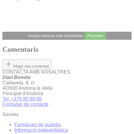
Permetre
Google Adsense està deshabilitat.
Comentaris
Afegir nou comentari
CONTACTA AMB NOSALTRES
Diari Bondia
Callaueta, 4, 1r
AD500 Andorra la Vella
Principat d'Andorra
Tel. +376 80 88 88
Formulari de contacte
Serveis
Farmàcies de guàrdia
Informació meteorològica