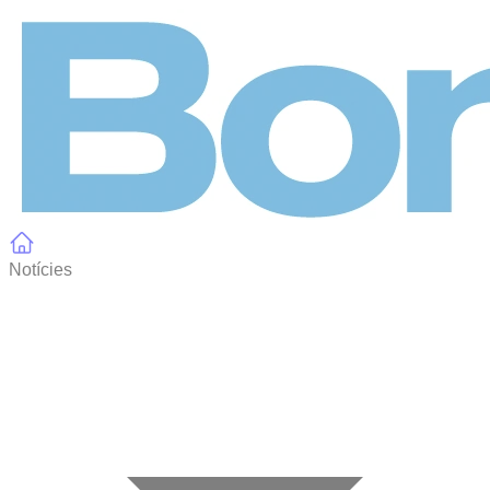
Panell de gestió de galetes
Notícies