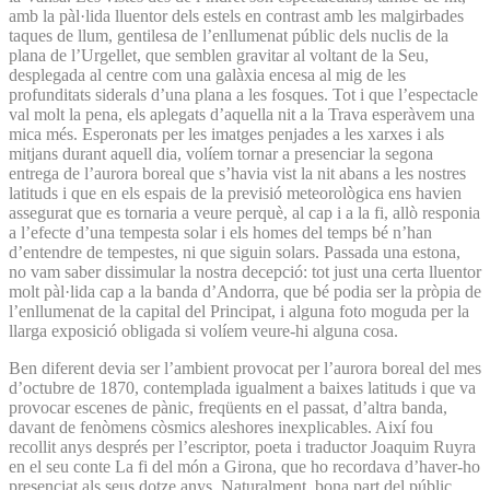
amb la pàl·lida lluentor dels estels en contrast amb les malgirbades
taques de llum, gentilesa de l’enllumenat públic dels nuclis de la
plana de l’Urgellet, que semblen gravitar al voltant de la Seu,
desplegada al centre com una galàxia encesa al mig de les
profunditats siderals d’una plana a les fosques. Tot i que l’espectacle
val molt la pena, els aplegats d’aquella nit a la Trava esperàvem una
mica més. Esperonats per les imatges penjades a les xarxes i als
mitjans durant aquell dia, volíem tornar a presenciar la segona
entrega de l’aurora boreal que s’havia vist la nit abans a les nostres
latituds i que en els espais de la previsió meteorològica ens havien
assegurat que es tornaria a veure perquè, al cap i a la fi, allò responia
a l’efecte d’una tempesta solar i els homes del temps bé n’han
d’entendre de tempestes, ni que siguin solars. Passada una estona,
no vam saber dissimular la nostra decepció: tot just una certa lluentor
molt pàl·lida cap a la banda d’Andorra, que bé podia ser la pròpia de
l’enllumenat de la capital del Principat, i alguna foto moguda per la
llarga exposició obligada si volíem veure-hi alguna cosa.
Ben diferent devia ser l’ambient provocat per l’aurora boreal del mes
d’octubre de 1870, contemplada igualment a baixes latituds i que va
provocar escenes de pànic, freqüents en el passat, d’altra banda,
davant de fenòmens còsmics aleshores inexplicables. Així fou
recollit anys després per l’escriptor, poeta i traductor Joaquim Ruyra
en el seu conte La fi del món a Girona, que ho recordava d’haver-ho
presenciat als seus dotze anys. Naturalment, bona part del públic