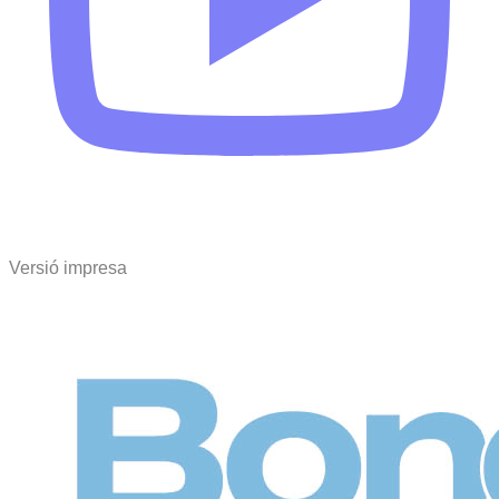
Versió impresa