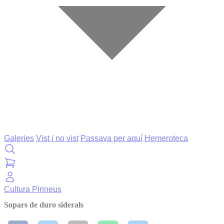
Galeries
Vist i no vist
Passava per aquí
Hemeroteca
Cultura
Pirineus
Sopars de duro siderals