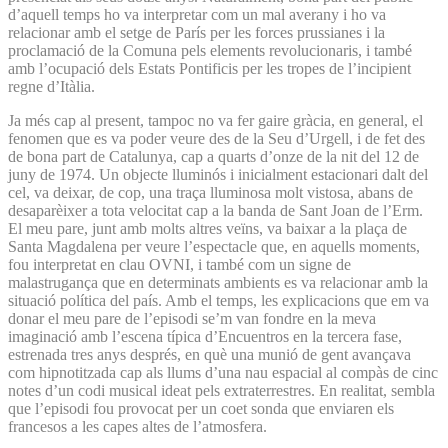
d’aquell temps ho va interpretar com un mal averany i ho va
relacionar amb el setge de París per les forces prussianes i la
proclamació de la Comuna pels elements revolucionaris, i també
amb l’ocupació dels Estats Pontificis per les tropes de l’incipient
regne d’Itàlia.
Ja més cap al present, tampoc no va fer gaire gràcia, en general, el
fenomen que es va poder veure des de la Seu d’Urgell, i de fet des
de bona part de Catalunya, cap a quarts d’onze de la nit del 12 de
juny de 1974. Un objecte lluminós i inicialment estacionari dalt del
cel, va deixar, de cop, una traça lluminosa molt vistosa, abans de
desaparèixer a tota velocitat cap a la banda de Sant Joan de l’Erm.
El meu pare, junt amb molts altres veïns, va baixar a la plaça de
Santa Magdalena per veure l’espectacle que, en aquells moments,
fou interpretat en clau OVNI, i també com un signe de
malastrugança que en determinats ambients es va relacionar amb la
situació política del país. Amb el temps, les explicacions que em va
donar el meu pare de l’episodi se’m van fondre en la meva
imaginació amb l’escena típica d’Encuentros en la tercera fase,
estrenada tres anys després, en què una munió de gent avançava
com hipnotitzada cap als llums d’una nau espacial al compàs de cinc
notes d’un codi musical ideat pels extraterrestres. En realitat, sembla
que l’episodi fou provocat per un coet sonda que enviaren els
francesos a les capes altes de l’atmosfera.