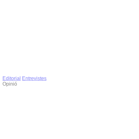
Editorial
Entrevistes
Opinió