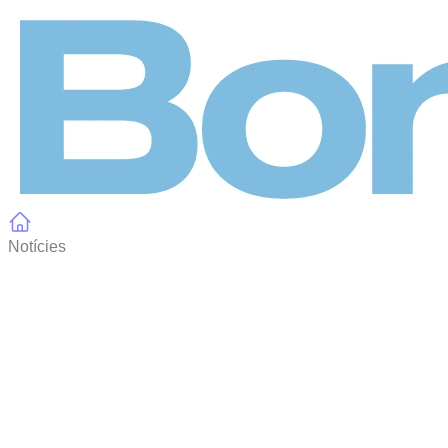
Panell de gestió de galetes
Notícies