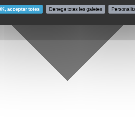
K, acceptar totes
Denega totes les galetes
Personalit