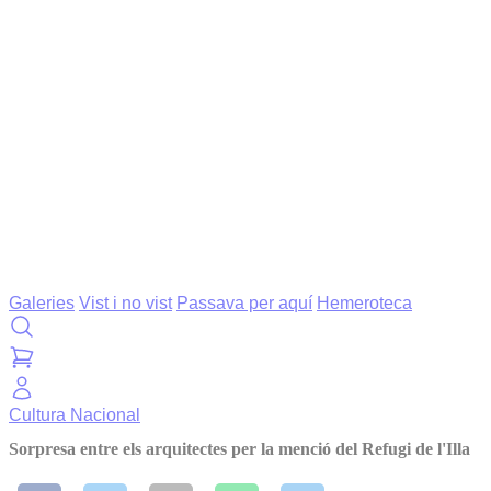
Galeries
Vist i no vist
Passava per aquí
Hemeroteca
Cultura
Nacional
Sorpresa entre els arquitectes per la menció del Refugi de l'Illa