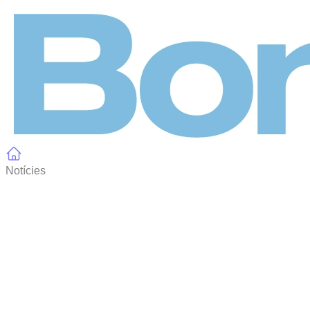
Panell de gestió de galetes
Notícies