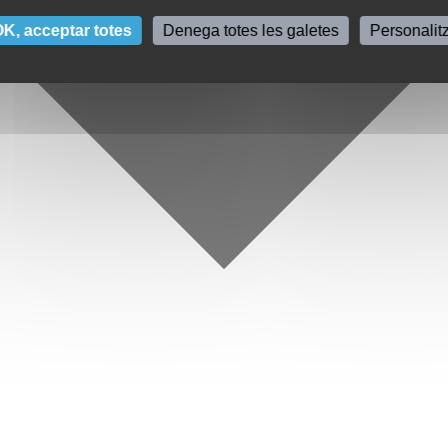
K, acceptar totes
Denega totes les galetes
Personalit