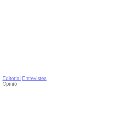
Editorial
Entrevistes
Opinió