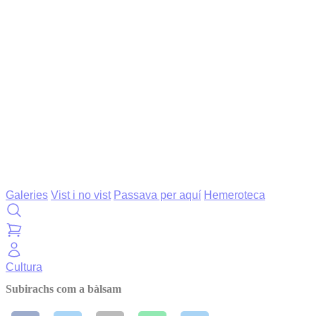
Galeries
Vist i no vist
Passava per aquí
Hemeroteca
Cultura
Subirachs com a bàlsam