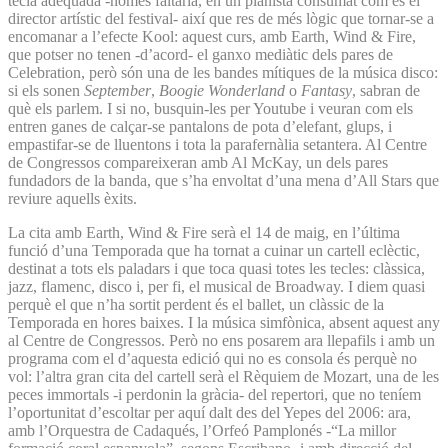
tecla adequada -només faltaria, en un pianista consumat com és el
director artístic del festival- així que res de més lògic que tornar-se a
encomanar a l’efecte Kool: aquest curs, amb Earth, Wind & Fire,
que potser no tenen -d’acord- el ganxo mediàtic dels pares de
Celebration, però són una de les bandes mítiques de la música disco:
si els sonen
September
,
Boogie Wonderland
o
Fantasy
, sabran de
què els parlem. I si no, busquin-les per Youtube i veuran com els
entren ganes de calçar-se pantalons de pota d’elefant, glups, i
empastifar-se de lluentons i tota la parafernàlia setantera. Al Centre
de Congressos compareixeran amb Al McKay, un dels pares
fundadors de la banda, que s’ha envoltat d’una mena d’All Stars que
reviure aquells èxits.
La cita amb Earth, Wind & Fire serà el 14 de maig, en l’última
funció d’una Temporada que ha tornat a cuinar un cartell eclèctic,
destinat a tots els paladars i que toca quasi totes les tecles: clàssica,
jazz, flamenc, disco i, per fi, el musical de Broadway. I diem quasi
perquè el que n’ha sortit perdent és el ballet, un clàssic de la
Temporada en hores baixes. I la música simfònica, absent aquest any
al Centre de Congressos. Però no ens posarem ara llepafils i amb un
programa com el d’aquesta edició qui no es consola és perquè no
vol: l’altra gran cita del cartell serà el Rèquiem de Mozart, una de les
peces immortals -i perdonin la gràcia- del repertori, que no teníem
l’oportunitat d’escoltar per aquí dalt des del Yepes del 2006: ara,
amb l’Orquestra de Cadaqués, l’Orfeó Pamplonés -“La millor