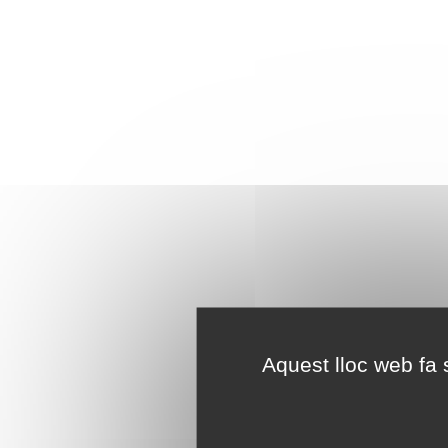
Aquest lloc web fa s