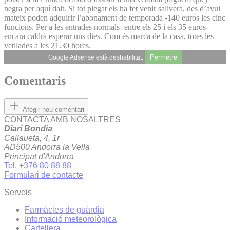
negra per aquí dalt. Si tot plegat els ha fet venir salivera, des d’avui
mateix poden adquirir l’abonament de temporada -140 euros les cinc
funcions. Per a les entrades normals -entre els 25 i els 35 euros-
encara caldrà esperar uns dies. Com és marca de la casa, totes les
vetllades a les 21.30 hores.
Permetre
Google Adsense està deshabilitat.
Comentaris
Afegir nou comentari
CONTACTA AMB NOSALTRES
Diari Bondia
Callaueta, 4, 1r
AD500 Andorra la Vella
Principat d'Andorra
Tel. +376 80 88 88
Formulari de contacte
Serveis
Farmàcies de guàrdia
Informació meteorològica
Cartellera