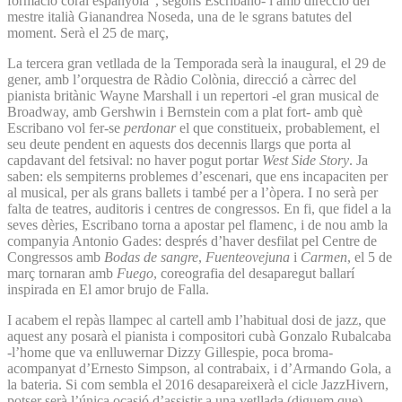
formació coral espanyola”, segons Escribano- i amb direcció del
mestre italià Gianandrea Noseda, una de le sgrans batutes del
moment. Serà el 25 de març,
La tercera gran vetllada de la Temporada serà la inaugural, el 29 de
gener, amb l’orquestra de Ràdio Colònia, direcció a càrrec del
pianista britànic Wayne Marshall i un repertori -el gran musical de
Broadway, amb Gershwin i Bernstein com a plat fort- amb què
Escribano vol fer-se
perdonar
el que constitueix, probablement, el
seu deute pendent en aquests dos decennis llargs que porta al
capdavant del fetsival: no haver pogut portar
West Side Story
. Ja
saben: els sempiterns problemes d’escenari, que ens incapaciten per
al musical, per als grans ballets i també per a l’òpera. I no serà per
falta de teatres, auditoris i centres de congressos. En fi, que fidel a la
seves dèries, Escribano torna a apostar pel flamenc, i de nou amb la
companyia Antonio Gades: després d’haver desfilat pel Centre de
Congressos amb
Bodas de sangre
,
Fuenteovejuna
i
Carmen
, el 5 de
març tornaran amb
Fuego
, coreografia del desaparegut ballarí
inspirada en El amor brujo de Falla.
I acabem el repàs llampec al cartell amb l’habitual dosi de jazz, que
aquest any posarà el pianista i compositori cubà Gonzalo Rubalcaba
-l’home que va enlluwernar Dizzy Gillespie, poca broma-
acompanyat d’Ernesto Simpson, al contrabaix, i d’Armando Gola, a
la bateria. Si com sembla el 2016 desapareixerà el cicle JazzHivern,
potser serà l’única ocasió d’assistir a una vetllada (diguem que)