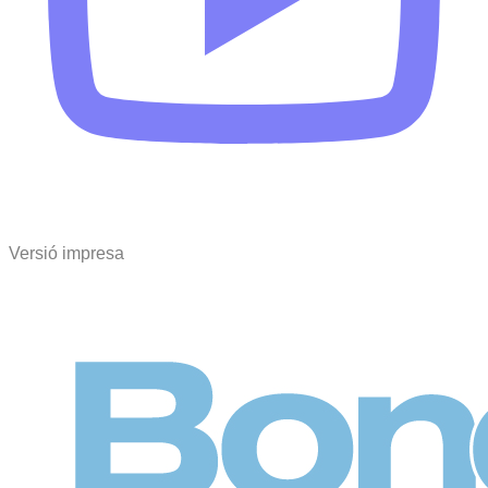
Versió impresa