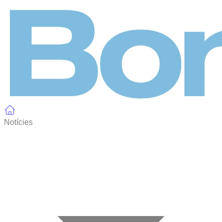
Panell de gestió de galetes
Notícies