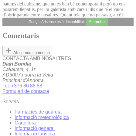
patums del cubisme, que no és ben bé contemporani però no ens
posarem llepafils, per un galerista amb cara i ulls que té el valor
d’obrir parada entre nosaltres. Quant feia que no passava, això?
Permetre
Google Adsense està deshabilitat.
Comentaris
Afegir nou comentari
CONTACTA AMB NOSALTRES
Diari Bondia
Callaueta, 4, 1r
AD500 Andorra la Vella
Principat d'Andorra
Tel. +376 80 88 88
Formulari de contacte
Serveis
Farmàcies de guàrdia
Informació meteorològica
Cartellera
Informació general
Informació turística