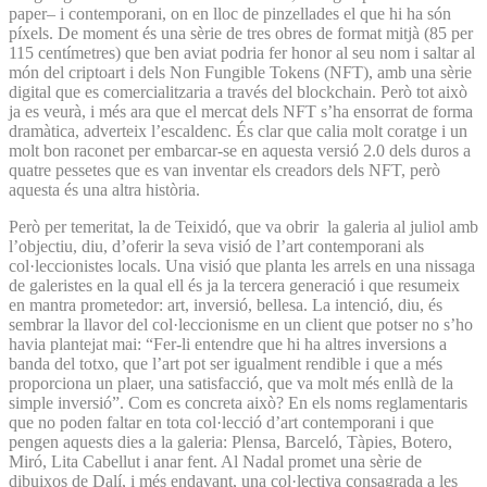
paper– i contemporani, on en lloc de pinzellades el que hi ha són
píxels. De moment és una sèrie de tres obres de format mitjà (85 per
115 centímetres) que ben aviat podria fer honor al seu nom i saltar al
món del criptoart i dels Non Fungible Tokens (NFT), amb una sèrie
digital que es comercialitzaria a través del blockchain. Però tot això
ja es veurà, i més ara que el mercat dels NFT s’ha ensorrat de forma
dramàtica, adverteix l’escaldenc. És clar que calia molt coratge i un
molt bon raconet per embarcar-se en aquesta versió 2.0 dels duros a
quatre pessetes que es van inventar els creadors dels NFT, però
aquesta és una altra història.
Però per temeritat, la de Teixidó, que va obrir la galeria al juliol amb
l’objectiu, diu, d’oferir la seva visió de l’art contemporani als
col·leccionistes locals. Una visió que planta les arrels en una nissaga
de galeristes en la qual ell és ja la tercera generació i que resumeix
en mantra prometedor: art, inversió, bellesa. La intenció, diu, és
sembrar la llavor del col·leccionisme en un client que potser no s’ho
havia plantejat mai: “Fer-li entendre que hi ha altres inversions a
banda del totxo, que l’art pot ser igualment rendible i que a més
proporciona un plaer, una satisfacció, que va molt més enllà de la
simple inversió”. Com es concreta això? En els noms reglamentaris
que no poden faltar en tota col·lecció d’art contemporani i que
pengen aquests dies a la galeria: Plensa, Barceló, Tàpies, Botero,
Miró, Lita Cabellut i anar fent. Al Nadal promet una sèrie de
dibuixos de Dalí, i més endavant, una col·lectiva consagrada a les