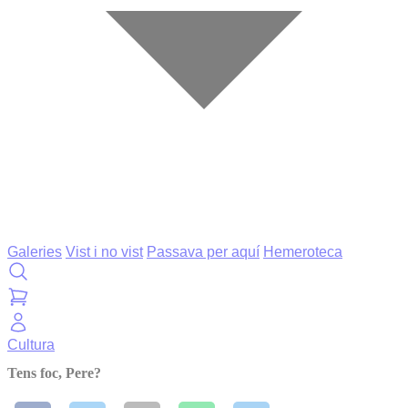
Galeries
Vist i no vist
Passava per aquí
Hemeroteca
Cultura
Tens foc, Pere?