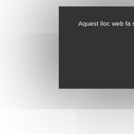
Aquest lloc web fa s