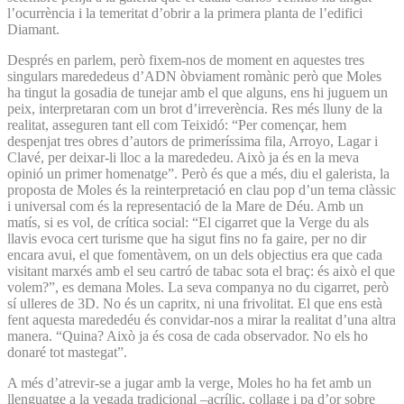
l’ocurrència i la temeritat d’obrir a la primera planta de l’edifici
Diamant.
Després en parlem, però fixem-nos de moment en aquestes tres
singulars marededeus d’ADN òbviament romànic però que Moles
ha tingut la gosadia de tunejar amb el que alguns, ens hi juguem un
peix, interpretaran com un brot d’irreverència. Res més lluny de la
realitat, asseguren tant ell com Teixidó: “Per començar, hem
despenjat tres obres d’autors de primeríssima fila, Arroyo, Lagar i
Clavé, per deixar-li lloc a la marededeu. Això ja és en la meva
opinió un primer homenatge”. Però és que a més, diu el galerista, la
proposta de Moles és la reinterpretació en clau pop d’un tema clàssic
i universal com és la representació de la Mare de Déu. Amb un
matís, si es vol, de crítica social: “El cigarret que la Verge du als
llavis evoca cert turisme que ha sigut fins no fa gaire, per no dir
encara avui, el que fomentàvem, on un dels objectius era que cada
visitant marxés amb el seu cartró de tabac sota el braç: és això el que
volem?”, es demana Moles. La seva companya no du cigarret, però
sí ulleres de 3D. No és un capritx, ni una frivolitat. El que ens està
fent aquesta marededéu és convidar-nos a mirar la realitat d’una altra
manera. “Quina? Això ja és cosa de cada observador. No els ho
donaré tot mastegat”.
A més d’atrevir-se a jugar amb la verge, Moles ho ha fet amb un
llenguatge a la vegada tradicional –acrílic, collage i pa d’or sobre