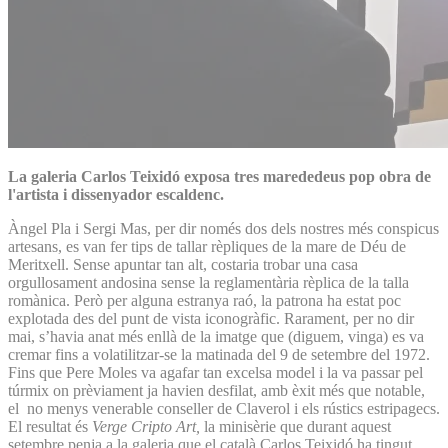
La galeria Carlos Teixidó exposa tres marededeus pop obra de
l'artista i dissenyador escaldenc.
Àngel Pla i Sergi Mas, per dir només dos dels nostres més conspicus
artesans, es van fer tips de tallar rèpliques de la mare de Déu de
Meritxell. Sense apuntar tan alt, costaria trobar una casa
orgullosament andosina sense la reglamentària rèplica de la talla
romànica. Però per alguna estranya raó, la patrona ha estat poc
explotada des del punt de vista iconogràfic. Rarament, per no dir
mai, s’havia anat més enllà de la imatge que (diguem, vinga) es va
cremar fins a volatilitzar-se la matinada del 9 de setembre del 1972.
Fins que Pere Moles va agafar tan excelsa model i la va passar pel
túrmix on prèviament ja havien desfilat, amb èxit més que notable,
el no menys venerable conseller de Claverol i els rústics estripagecs.
El resultat és
Verge Cripto Art,
la minisèrie que durant aquest
setembre penja a la galeria que el català Carlos Teixidó ha tingut