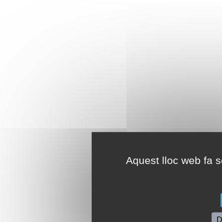
Aquest lloc web fa se
D