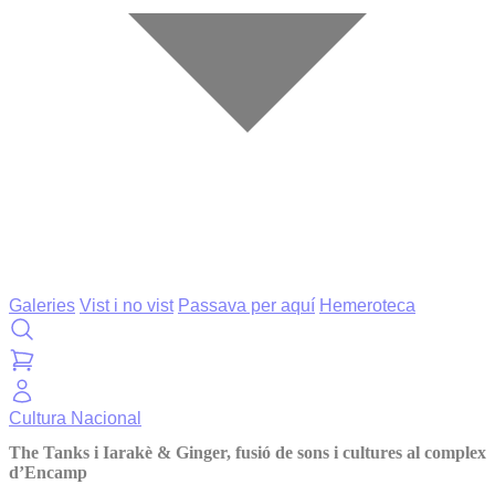
Galeries
Vist i no vist
Passava per aquí
Hemeroteca
Cultura
Nacional
The Tanks i Iarakè & Ginger, fusió de sons i cultures al complex
d’Encamp