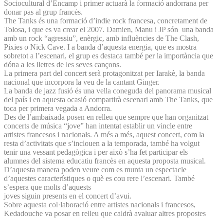
Sociocultural d’Encamp i primer actuarà la formació andorrana per
donar pas al grup francès.
The Tanks és una formació d’indie rock francesa, concretament de
Tolosa, i que es va crear el 2007. Damien, Manu i JP són una banda
amb un rock “agressiu”, enèrgic, amb influències de The Clash,
Pixies o Nick Cave. I a banda d’aquesta energia, que es mostra
sobretot a l’escenari, el grup es destaca també per la importància que
dóna a les lletres de les seves cançons.
La primera part del concert serà protagonitzat per Iarakè, la banda
nacional que incorpora la veu de la cantant Ginger.
La banda de jazz fusió és una vella coneguda del panorama musical
del país i en aquesta ocasió compartirà escenari amb The Tanks, que
toca per primera vegada a Andorra.
Des de l’ambaixada posen en relleu que sempre que han organitzat
concerts de música “jove” han intentat establir un vincle entre
artistes francesos i nacionals. A més a més, aquest concert, com la
resta d’activitats que s’inclouen a la temporada, també ha volgut
tenir una vessant pedagògica i per això s’ha fet participar els
alumnes del sistema educatiu francès en aquesta proposta musical.
D’aquesta manera poden veure com es munta un espectacle
d’aquestes característiques o què es cou rere l’escenari. També
s’espera que molts d’aquests
joves siguin presents en el concert d’avui.
Sobre aquesta col·laboració entre artistes nacionals i francesos,
Kedadouche va posar en relleu que caldrà avaluar altres propostes