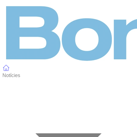
Panell de gestió de galetes
Notícies