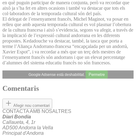
en què puguin participar de manera conjunta, però va recordar que
això ja s’ha fet en altres ocasions i també va destacar que tots els
col·laboradors de la temporada cultural són del país.
El delegat de l’ensenyament francès, Michel Maginot, va posar en
relleu que amb aquesta temporada cultural es vol plasmar l’obertura
de la cultura francesa i això s’evidencia, segons va afegir, a través de
la implicació de l’expressió cultural andorrana en les diferents
propostes. Kedadouche va destacar, també, la tasca que porta a
terme l’Aliança Andorrano-francesa “encapçalada per un andorrà,
Xavier Espot”, i va recordar a més que un terç dels mestres de
l’ensenyament francès són andorrans i que un elevat percentatge
d’alumnes del sistema educatiu francès no són francesos.
Permetre
Google Adsense està deshabilitat.
Comentaris
Afegir nou comentari
CONTACTA AMB NOSALTRES
Diari Bondia
Callaueta, 4, 1r
AD500 Andorra la Vella
Principat d'Andorra