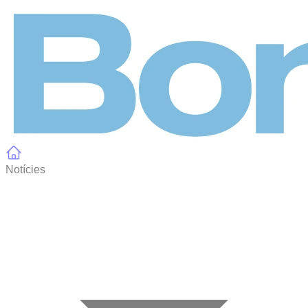
Panell de gestió de galetes
Notícies