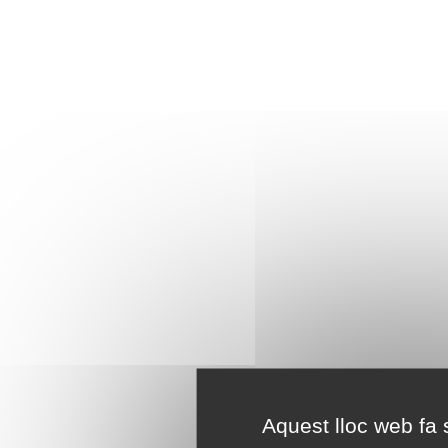
Aquest lloc web fa s