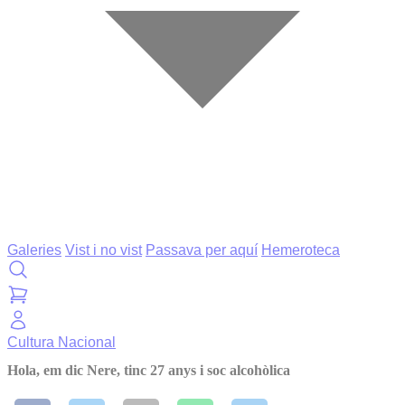
Galeries
Vist i no vist
Passava per aquí
Hemeroteca
Cultura
Nacional
Hola, em dic Nere, tinc 27 anys i soc alcohòlica