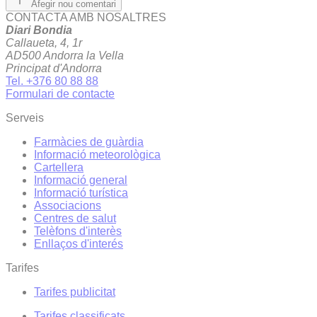
Afegir nou comentari
CONTACTA AMB NOSALTRES
Diari Bondia
Callaueta, 4, 1r
AD500 Andorra la Vella
Principat d'Andorra
Tel. +376 80 88 88
Formulari de contacte
Serveis
Farmàcies de guàrdia
Informació meteorològica
Cartellera
Informació general
Informació turística
Associacions
Centres de salut
Telèfons d'interès
Enllaços d'interés
Tarifes
Tarifes publicitat
Tarifes classificats