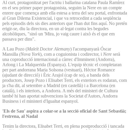
Al curt, protagonitzat per l'actriu i ballarina catalana Paula Ramírez
en el seu primer paper protagonista, seguim la Nere en un compte
enrere que comença amb ella estesa a terra del seu portal, enfrontada
al Gran Dilema Existencial, i que va retrocedint a cada seqüència
pels episodis dels sis dies anteriors que l'han dut fins aquí. No pretén
erigir-se, diu la directora, en un al·legat contra les begudes
alcohòliques, "sinó un 'Mira, jo vaig caure i això és el que em
passava per dins".
A Lau Pozo (
Maleït Doctor Alemany
) l'acompanyarà Óscar
Mansilla
(Nova York
), com a coguionista i codirector, i
Nere
serà
una coproducció internacional a càrrec d'Imminent (Andorra),
Arlong i La Malquerida (Espanya). L'equip tècnic el completaran
per part andorrana Maria Solsona (vestuari), Hèctor Romance
(ajudant de direcció) i Èric Arajol (cap de so), a banda dels
productors, Josep Pozo i Elisabet Terri, els exteriors es rodaran, com
ja s'ha dit, al setembre a Madrid (en castellà) i a Barcelona (en
català), i els interiors, a Andorra. A més del ministeri de Cultura
també hi han aportat subvencions la Societat d'Autors, Andorra
Business i el ministeri d'Igualtat espanyol.
'Els de Sau' aspira a colar-se a la secció oficial de Sant Sebastià;
l'estrena, al Nadal
Tenim la directora, Elisabet Terri, en plena postproducció i tancada