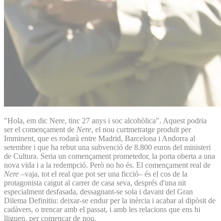
"Hola, em dic Nere, tinc 27 anys i soc alcohòlica". Aquest podria
ser el començament de
Nere
, el nou curtmetratge produït per
Imminent, que es rodarà entre Madrid, Barcelona i Andorra al
setembre i que ha rebut una subvenció de 8.800 euros del ministeri
de Cultura. Seria un començament prometedor, la porta oberta a una
nova vida i a la redempció. Però no ho és. El començament real de
Nere
–vaja, tot el real que pot ser una ficció– és el cos de la
protagonista caigut al carrer de casa seva, després d'una nit
especialment desfasada, dessagnant-se sola i davant del Gran
Dilema Definitiu: deixar-se endur per la inèrcia i acabar al dipòsit de
cadàvers, o trencar amb el passat, i amb les relacions que ens hi
lliguen, per començar de nou.