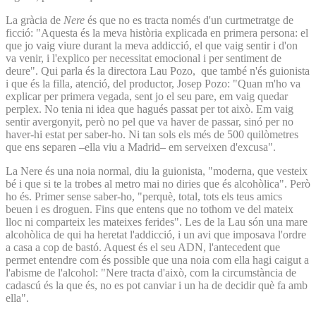
La gràcia de
Nere
és que no es tracta només d'un curtmetratge de
ficció: "Aquesta és la meva història explicada en primera persona: el
que jo vaig viure durant la meva addicció, el que vaig sentir i d'on
va venir, i l'explico per necessitat emocional i per sentiment de
deure". Qui parla és la directora Lau Pozo, que també n'és guionista
i que és la filla, atenció, del productor, Josep Pozo: "Quan m'ho va
explicar per primera vegada, sent jo el seu pare, em vaig quedar
perplex. No tenia ni idea que hagués passat per tot això. Em vaig
sentir avergonyit, però no pel que va haver de passar, sinó per no
haver-hi estat per saber-ho. Ni tan sols els més de 500 quilòmetres
que ens separen –ella viu a Madrid– em serveixen d'excusa".
La Nere és una noia normal, diu la guionista, "moderna, que vesteix
bé i que si te la trobes al metro mai no diries que és alcohòlica". Però
ho és. Primer sense saber-ho, "perquè, total, tots els teus amics
beuen i es droguen. Fins que entens que no tothom ve del mateix
lloc ni comparteix les mateixes ferides". Les de la Lau són una mare
alcohòlica de qui ha heretat l'addicció, i un avi que imposava l'ordre
a casa a cop de bastó. Aquest és el seu ADN, l'antecedent que
permet entendre com és possible que una noia com ella hagi caigut a
l'abisme de l'alcohol: "Nere tracta d'això, com la circumstància de
cadascú és la que és, no es pot canviar i un ha de decidir què fa amb
ella".