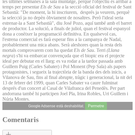
les últimes setmanes a la sala muntatge, perquè l'objectiu és arribar a
temps per presentar
Els de Sau
a la secció oficial del festival de Sant
Sebastià: "De moment, la hi inscriurem, després ja veurem, perquè
la selecció ja no depèn òbviament de nosaltres. Però l'ideal seria
estrenar-la a Sant Sebastià", diu José Pozo, aquí també amb el barret
de productor. La solució, a finals de juliol, quan el festival espanyol
dona a conèixer la programació definitiva. En qualsevol cas,
l'estrena comercial es farà esperar fins a la campanya de Nadal,
probablement una mica abans. Serà aleshores quan la resta dels
mortals comprovarem com ha quedat
Els de Sau
. Terri
(Llana
negra
) s'hi va embarcar convençuda que el biopic era el projecte
ideal per debutar en el llarg: es va rodar a la tardor passada amb
Guillem Puig (Carles Sabater) i Pol Monent (Pep Sala) als papers
protagonistes, i segueix la trajectòria de la banda des dels inicis, a
Vilanova de Sau, fins al final abrupte, tràgic i generacional, la nit del
13 de febrer del 1999, quan Carles Sabater va caure fulminat
després d'un concert al Casal de Vilafranca del Penedès. Per part
andorrana també hi participen Joel Pla, Irina Robles, Uri Guillem i
Núria Montes.
Permetre
Google Adsense està deshabilitat.
Comentaris