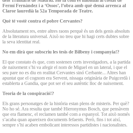
dels Trinitaris de Madrid. Ho fa com és habitual al costat de
Fermí Fernàndez i a ‘Ossos’, l’obra amb què demà arrenca al
Claror lauredià la 52a Temporada de Teatre.
Què té vostè contra el pobre Cervantes?
Absolutament res, entre altres raons perquè és un dels genis absoluts
de la literatura universal. Això no treu que hi hagi certs dubtes sobre
la seva identitat real.
No em dirà que subscriu les tesis de Bilbeny i companyia!?
El que constato és que, com sostenen certs investigadors, a la partida
de naixement s’hi va afegir el nom de Miguel en un lateral, i que el
seu pare no es diu en realitat Cervantes sinó Cerbante... Altres han
apuntat que el cognom era Servent, nissaga originària de Puigcerdà i
establerta a Gandia, que pot ser el seu autèntic lloc de naixement.
Teoria de la conspiració!?
Els grans personatges de la història estan plens de misteris. Per què?
No ho sé. Ara resulta que també Hieronymus Bosch, que pensàvem
que era flamenc, el reclamen també com a espanyol. Tot això només
s’acaba quan apareixen documents fefaents. Però, fins i tot així,
sempre s’hi acaben embolicant interessos partidistes i nacionalistes.