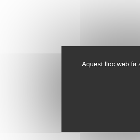
Aquest lloc web fa s