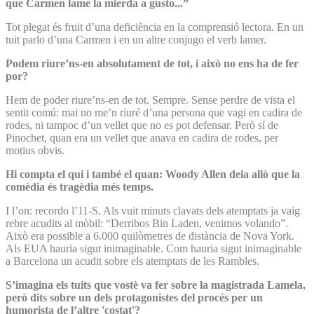
que Carmen lame la mierda a gusto...”
Tot plegat és fruit d’una deficiència en la comprensió lectora. En un
tuit parlo d’una Carmen i en un altre conjugo el verb lamer.
Podem riure’ns-en absolutament de tot, i això no ens ha de fer
por?
Hem de poder riure’ns-en de tot. Sempre. Sense perdre de vista el
sentit comú: mai no me’n riuré d’una persona que vagi en cadira de
rodes, ni tampoc d’un vellet que no es pot defensar. Però sí de
Pinochet, quan era un vellet que anava en cadira de rodes, per
motius obvis.
Hi compta el qui i també el quan: Woody Allen deia allò que la
comèdia és tragèdia més temps.
I l’on: recordo l’11-S. Als vuit minuts clavats dels atemptats ja vaig
rebre acudits al mòbil: “Derribos Bin Laden, venimos volando”.
Això era possible a 6.000 quilòmetres de distància de Nova York.
Als EUA hauria sigut inimaginable. Com hauria sigut inimaginable
a Barcelona un acudit sobre els atemptats de les Rambles.
S’imagina els tuits que vostè va fer sobre la magistrada Lamela,
però dits sobre un dels protagonistes del procés per un
humorista de l’altre 'costat'?