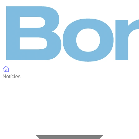
Panell de gestió de galetes
Notícies