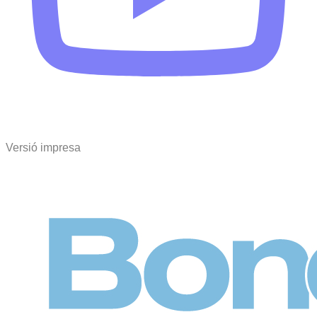
Versió impresa