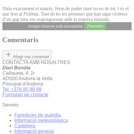
Diria exactament el mateix. Hem de poder riure’ns-en de tot. I és el
que fem al
Polònia
. Tant de bo les persones que han sigut
víctimes
d’un gag meu em responguessin amb la mateixa moneda.
Permetre
Google Adsense està deshabilitat.
Comentaris
Afegir nou comentari
CONTACTA AMB NOSALTRES
Diari Bondia
Callaueta, 4, 1r
AD500 Andorra la Vella
Principat d'Andorra
Tel. +376 80 88 88
Formulari de contacte
Serveis
Farmàcies de guàrdia
Informació meteorològica
Cartellera
Informació general