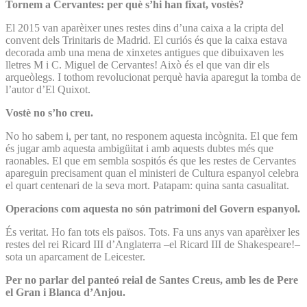
Tornem a Cervantes: per què s’hi han fixat, vostès?
El 2015 van aparèixer unes restes dins d’una caixa a la cripta del
convent dels Trinitaris de Madrid. El curiós és que la caixa estava
decorada amb una mena de xinxetes antigues que dibuixaven les
lletres M i C. Miguel de Cervantes! Això és el que van dir els
arqueòlegs. I tothom revolucionat perquè havia aparegut la tomba de
l’autor d’El Quixot.
Vostè no s’ho creu.
No ho sabem i, per tant, no responem aquesta incògnita. El que fem
és jugar amb aquesta ambigüitat i amb aquests dubtes més que
raonables. El que em sembla sospitós és que les restes de Cervantes
apareguin precisament quan el ministeri de Cultura espanyol celebra
el quart centenari de la seva mort. Patapam: quina santa casualitat.
Operacions com aquesta no són patrimoni del Govern espanyol.
És veritat. Ho fan tots els països. Tots. Fa uns anys van aparèixer les
restes del rei Ricard III d’Anglaterra –el Ricard III de Shakespeare!–
sota un aparcament de Leicester.
Per no parlar del panteó reial de Santes Creus, amb les de Pere
el Gran i Blanca d’Anjou.