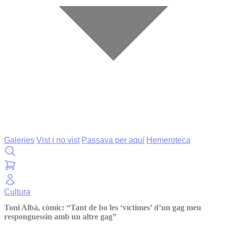
Galeries
Vist i no vist
Passava per aquí
Hemeroteca
Cultura
Toni Albà, còmic: “Tant de bo les ‘víctimes’ d’un gag meu
responguessin amb un altre gag”