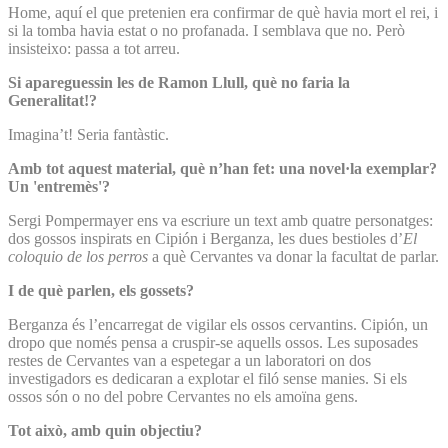
Home, aquí el que pretenien era confirmar de què havia mort el rei, i
si la tomba havia estat o no profanada. I semblava que no. Però
insisteixo: passa a tot arreu.
Si apareguessin les de Ramon Llull, què no faria la
Generalitat!?
Imagina’t! Seria fantàstic.
Amb tot aquest material, què n’han fet: una novel·la exemplar?
Un 'entremès'?
Sergi Pompermayer ens va escriure un text amb quatre personatges:
dos gossos inspirats en Cipión i Berganza, les dues bestioles d’
El
coloquio de los perros
a què Cervantes va donar la facultat de parlar.
I de què parlen, els gossets?
Berganza és l’encarregat de vigilar els ossos cervantins. Cipión, un
dropo que només pensa a cruspir-se aquells ossos. Les suposades
restes de Cervantes van a espetegar a un laboratori on dos
investigadors es dedicaran a explotar el filó sense manies. Si els
ossos són o no del pobre Cervantes no els amoïna gens.
Tot això, amb quin objectiu?