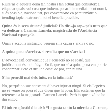
Riure’ns d’aquesta dèria tan nostra i tan actual que consisteix a
etiquetar qualsevol cosa que trobem, posar-li immediatament nom i,
si és possible, nacionalitat, per convertir-ho en parc temàtic o
trending topic i extreure’n tot el benefici possible.
Quina és la seva situació judicial? Ho dic –ja sap– pels tuits que
va dedicar a Carmen Lamela, magistrada de l’Audiència
Nacional espanyola.
Quan s’acabi la instrucció veurem si la causa s’arxiva o no.
A quina pena s’arrisca, si resulta que no s’arxiva?
L’advocat està convençut que l’acusació no se sosté, que
jurídicament és molt fràgil. En fi, que no sé a quina pena em podrien
condemnar. Però et dic una cosa: de por, cap ni una.
S’ha penedit mai dels tuits, en la intimitat?
No, perquè no soc conscient d’haver injuriat ningú. Si els llegeixo
no sé veure on posa el que diuen que hi posa. Ells sostenen que fa
referència a la magistrada Carmen Lamela. Però és que això no ho
diu enlloc.
El tuit en qüestió diu així: “Le gusta tanto la mierda a Carmen,