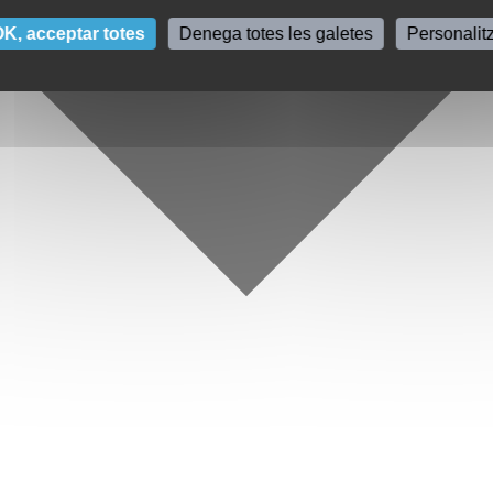
K, acceptar totes
Denega totes les galetes
Personalit