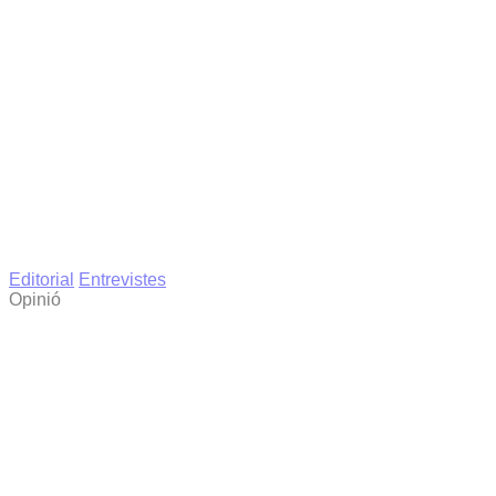
Editorial
Entrevistes
Opinió