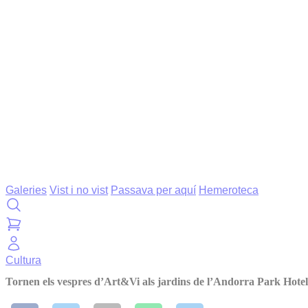
Galeries
Vist i no vist
Passava per aquí
Hemeroteca
Cultura
Tornen els vespres d’Art&Vi als jardins de l’Andorra Park Hotel