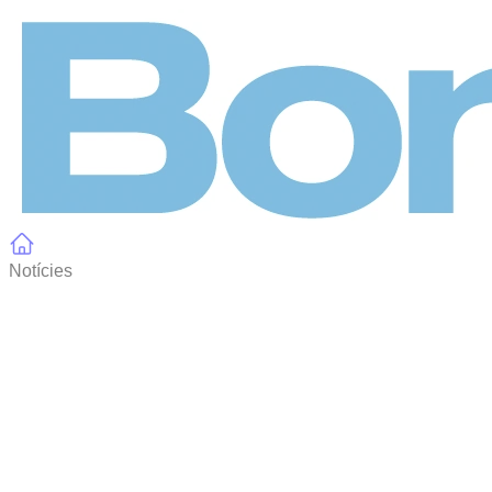
Panell de gestió de galetes
Notícies