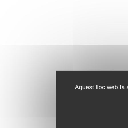
Aquest lloc web fa s