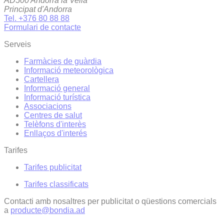
AD500 Andorra la Vella
Principat d'Andorra
Tel. +376 80 88 88
Formulari de contacte
Serveis
Farmàcies de guàrdia
Informació meteorològica
Cartellera
Informació general
Informació turística
Associacions
Centres de salut
Telèfons d'interès
Enllaços d'interés
Tarifes
Tarifes publicitat
Tarifes classificats
Contacti amb nosaltres per publicitat o qüestions comercials
a
producte@bondia.ad