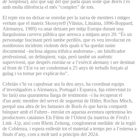
de Sonplosa
), així que sap del que parla quan sosté que
Borís I
és
amb molta diferència el més “complex” de tots.
El repte era no deixar-se enredar per la xarxa de mentires i mitges
veritats que el mateix Skossyreff (Vilnius, Lituània, 1896-Boppard,
Alemanya, 1989) va anar deixant per mitja Europa durant una
llarguíssima
carrera
pública que arrenca a mitjans anys 20: “És un
personatge fascinant però tambe perillós, que es veu involucrat en
nombrosos incidents violents dels quals n’ha quedat rastre
documental –inclosa alguna trifulca andorrana–, un falsificador
professional, un delinqüent, vaja, però també un autèntic
supervivent, que després enrolar-se a l’exèrcit alemany i ser destinat
al front de l’Est va ser condemnat a 25 anys de treballs forçats al
gulag i va tornar per explicar-ho”.
Cebrián s’hi va capubssar ara fa deu anys, ha coordinat equips
d’investigadors a Alemanya, Portugal i Espanya, hja entrevistat (o
ho farà) una quarantena llarga de testimonis –i ha recuperat el
d'un antic membre del servei de seguretat de Hitler, Rochus Misch,
perquè una altra de les fantasies de Borís és que havia compartit
búnquer amb el Fuhrer– enrolat en aquesta aventura oprtentosa les
productores catalanes Els Films de l’Orient (la mateixa de
Fred
) i
Link -Up, així com Rhein Zeitung, conglomerat mediàtic de la regió
de Coblenza, i espera enllestir tot el material a temps per a l’estrena a
finals d’any, com a molt tard a principis del 2024.