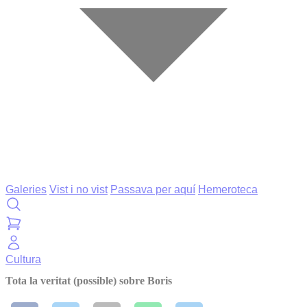
Galeries
Vist i no vist
Passava per aquí
Hemeroteca
Cultura
Tota la veritat (possible) sobre Boris