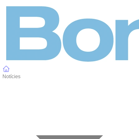
Panell de gestió de galetes
Notícies