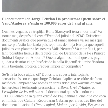
El documental de Jorge Cebrián i la productora Qucut sobre el
‘rei d’Andorra’ s’endú es 100.000 euros de l’ajut al cine.
Quantes vegades va trepitjar Boris Skossyreff terra andorrana? Va
tornar mai, després del
cop d’Estat
del juliol del 1934? Existeixen
documents gràfics que provin que el sainet andorrà va ser més que
una serp d’estiu fabricada pels reporters de mitja Europa que aquell
juliol es van plantar a les nostres Valls Neutres? Va tenir fills i, per
tant, possibles hereus del fabulós títol de Defensor de la Fe i Príncep
Sobirà i Suprem d’Andorra? Queda algun testimoni que ens pugui
ajudar a destriar el gra històric de la palla llegendària i mistificadora
en la biografia proteica d’aquest impostor compulsiu?
Se’ls fa la boca aigua, oi? Doncs tots aquests interrogants
sensacionals son els que Jorge Cebrián s’aplica a resoldre de forma
metòdica i emparant-se només en fonts fidedignes –arxius oficials,
hemeroteca i testimonis presencials– a
Borís I, rei d’Andorra:
l’estafador de les mil cares
, el documental que s’ha endut els
100.000 euros de la quarta edició de l’ajut anual al cine que convoca
el ministeri de Cultura. Recordaran Cebrián per altres tres fites del
documental nacional (
Pena capital, Lluitant per la vida, Els secrets