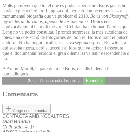
Molts pensàvem que tot el que es podia saber sobre Boris ja ens ho
havia explicat Gerhard Lang –a qui, per cert, també entrevista– a la
monumental biografia que va publicar el 2018,
Boris von Skossyreff,
rey de les andorranos, agente de los alemanes
. Doncs ens
equivocàvem: hi ha molt més, que Cebrian ha exhumat d’arxius que
Lang no va poder consultar. I promet sorpreses: la més suculenta de
totes, una col·lecció de fotografies del bon rei Boris durant el putsch
andorrà. No ha pogut localitzar la seva segona esposa, Roswitha, a
qui sospita morta, però sí accedir al fons que va deixar, i assegura
que el documental resoldrà el gran dilema: si va tenir descendència o
no.
A Antoni Morell, el pare del mite Boris, els ulls li deuen fer
pampallugues.
Permetre
Google Adsense està deshabilitat.
Comentaris
Afegir nou comentari
CONTACTA AMB NOSALTRES
Diari Bondia
Callaueta, 4, 1r