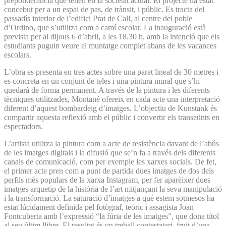
preponderància que tenen en la societat actual. El projecte ha estat
concebut per a un espai de pas, de trànsit, i públic. Es tracta del
passadís interior de l’edifici Prat de Call, al centre del poble
d’Ordino, que s’utilitza com a camí escolar. La inauguració està
prevista per al dijous 6 d’abril, a les 18.30 h, amb la intenció que els
estudiants puguin veure el muntatge complet abans de les vacances
escolars.
L’obra es presenta en tres actes sobre una paret lineal de 30 metres i
es concreta en un conjunt de teles i una pintura mural que s’hi
quedarà de forma permanent. A través de la pintura i les diferents
tècniques utilitzades, Montané ofereix en cada acte una interpretació
diferent d’aquest bombardeig d’imatges. L’objectiu de Kunstank és
compartir aquesta reflexió amb el públic i convertir els transeünts en
espectadors.
L’artista utilitza la pintura com a acte de resistència davant de l’abús
de les imatges digitals i la difusió que se’n fa a través dels diferents
canals de comunicació, com per exemple les xarxes socials. De fet,
el primer acte pren com a punt de partida dues imatges de dos dels
perfils més populars de la xarxa Instagram, per fer aparèixer dues
imatges arquetip de la història de l’art mitjançant la seva manipulació
i la transformació. La saturació d’imatges a què estem sotmesos ha
estat lúcidament definida pel fotògraf, teòric i assagista Joan
Fontcuberta amb l’expressió “la fúria de les imatges”, que dona títol
al seu últim llibre. El resultat és un treball contestatari, fruit d’una