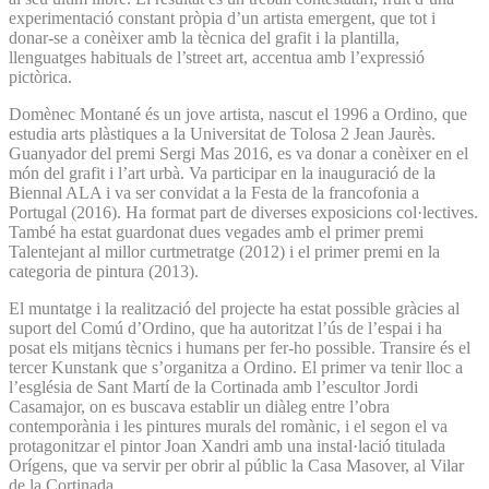
experimentació constant pròpia d’un artista emergent, que tot i
donar-se a conèixer amb la tècnica del grafit i la plantilla,
llenguatges habituals de l’street art, accentua amb l’expressió
pictòrica.
Domènec Montané és un jove artista, nascut el 1996 a Ordino, que
estudia arts plàstiques a la Universitat de Tolo­sa 2 Jean Jaurès.
Guanyador del premi Sergi Mas 2016, es va donar a conèixer en el
món del grafit i l’art urbà. Va participar en la inauguració de la
Biennal ALA i va ser convidat a la Festa de la francofonia a
Portugal (2016). Ha format part de diverses exposicions col·lectives.
També ha estat guardonat dues vegades amb el primer premi
Talentejant al millor curtmetratge (2012) i el primer premi en la
categoria de pintura (2013).
El muntatge i la realització del projecte ha estat possible gràcies al
suport del Comú d’Ordino, que ha autoritzat l’ús de l’espai i ha
posat els mitjans tècnics i humans per fer-ho possible. Transire és el
tercer Kunstank que s’organitza a Ordino. El primer va tenir lloc a
l’església de Sant Martí de la Cortinada amb l’escultor Jordi
Casamajor, on es buscava establir un diàleg entre l’obra
contemporània i les pintures murals del romànic, i el segon el va
protagonitzar el pintor Joan Xandri amb una instal·lació titulada
Orígens, que va servir per obrir al públic la Casa Masover, al Vilar
de la Cortinada.