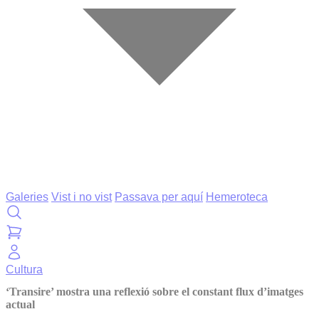
Galeries
Vist i no vist
Passava per aquí
Hemeroteca
Cultura
‘Transire’ mostra una reflexió sobre el constant flux d’imatges
actual