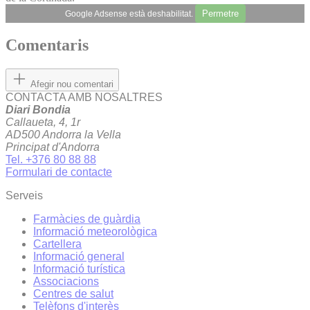
Permetre
Google Adsense està deshabilitat.
Comentaris
Afegir nou comentari
CONTACTA AMB NOSALTRES
Diari Bondia
Callaueta, 4, 1r
AD500 Andorra la Vella
Principat d'Andorra
Tel. +376 80 88 88
Formulari de contacte
Serveis
Farmàcies de guàrdia
Informació meteorològica
Cartellera
Informació general
Informació turística
Associacions
Centres de salut
Telèfons d'interès