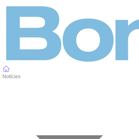
Panell de gestió de galetes
Notícies