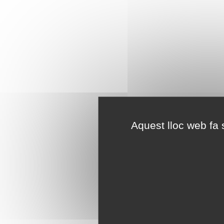
Aquest lloc web fa s