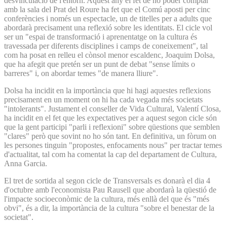
desvinculació de l'entorn. Aquest any el fet de no poder comptar
amb la sala del Prat del Roure ha fet que el Comú aposti per cinc
conferències i només un espectacle, un de titelles per a adults que
abordarà precisament una reflexió sobre les identitats. El cicle vol
ser un "espai de transformació i aprenentatge on la cultura és
travessada per diferents disciplines i camps de coneixement", tal
com ha posat en relleu el cònsol menor escaldenc, Joaquim Dolsa,
que ha afegit que pretén ser un punt de debat "sense límits o
barreres" i, on abordar temes "de manera lliure".
Dolsa ha incidit en la importància que hi hagi aquestes reflexions
precisament en un moment on hi ha cada vegada més societats
"intolerants". Justament el conseller de Vida Cultural, Valentí Closa,
ha incidit en el fet que les expectatives per a aquest segon cicle són
que la gent participi "parli i reflexioni" sobre qüestions que semblen
"clares" però que sovint no ho són tant. En definitiva, un fòrum on
les persones tinguin "propostes, enfocaments nous" per tractar temes
d'actualitat, tal com ha comentat la cap del departament de Cultura,
Anna Garcia.
El tret de sortida al segon cicle de Transversals es donarà el dia 4
d'octubre amb l'economista Pau Rausell que abordarà la qüestió de
l'impacte socioeconòmic de la cultura, més enllà del que és "més
obvi", és a dir, la importància de la cultura "sobre el benestar de la
societat".