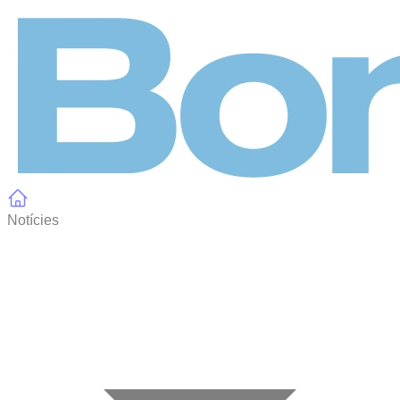
Panell de gestió de galetes
Notícies