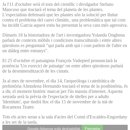
Ja l'11 d'octubre serà el torn del científic i divulgador Stefano
Mancuso que tractarà el tema del planeta de les plantes.
L'especialista defensarà que les plantes són la solució per lluitar
contra el problema del canvi climàtic, una problemàtica que tal com
ha incidit Garcia aquest estiu ha presentat la seva cara més agressiva.
Dimarts 18 la historiadora de l'art i investigadora Yolanda Onghena
parlarà de contexts mòbils i condicions transculturals i entre altres
qüestions es preguntarà "qui parla amb qui i com parlem de l'altre en
un diàleg entre estranys".
El 25 d'octubre el paisatgista François Vadepied pronunciarà la
ponència 'Un exercici de paisatge' on entre altres qüestions parlarà
de la desmineralització de les ciutats.
Ja al mes de novembre, el dia 14, l'arqueòloga i catedràtica de
prehistòria Almudena Hernando tractarà el tema de la posthistòria, és
a dir, el moment històric marcat per l'ús massiu d'internet. Aquesta
xerrada serà la prèvia de l'espectacle de titelles per a adults
'Identitats', que tindrà lloc el dia 15 de novembre de la mà de
Rocamora Teatre.
Tots els actes seran a la sala d'actes del Comú d'Escaldes-Engordany
a les set de la tarda.
Permetre
Google Adsense està deshabilitat.