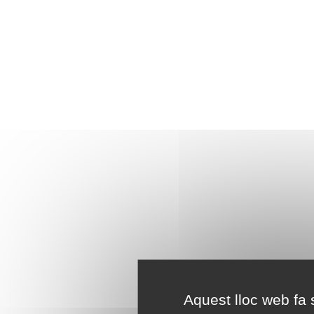
Aquest lloc web fa s