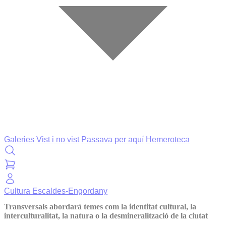
Galeries
Vist i no vist
Passava per aquí
Hemeroteca
Cultura
Escaldes-Engordany
Transversals abordarà temes com la identitat cultural, la
interculturalitat, la natura o la desmineralització de la ciutat