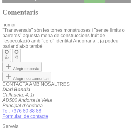
Comentaris
humor
"Transversals" són les torres monstruoses i "sense límits o
barreres" aquesta mena de construccions fruit de
l'especulació amb "cero" identitat Andorrana... ja podeu
parlar d'aixó també
👍
👎
Afegir resposta
Afegir nou comentari
CONTACTA AMB NOSALTRES
Diari Bondia
Callaueta, 4, 1r
AD500 Andorra la Vella
Principat d'Andorra
Tel. +376 80 88 88
Formulari de contacte
Serveis