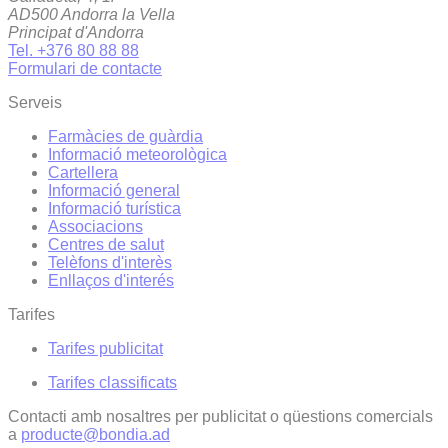
AD500 Andorra la Vella
Principat d'Andorra
Tel. +376 80 88 88
Formulari de contacte
Serveis
Farmàcies de guàrdia
Informació meteorològica
Cartellera
Informació general
Informació turística
Associacions
Centres de salut
Telèfons d'interès
Enllaços d'interés
Tarifes
Tarifes publicitat
Tarifes classificats
Contacti amb nosaltres per publicitat o qüestions comercials
a
producte@bondia.ad