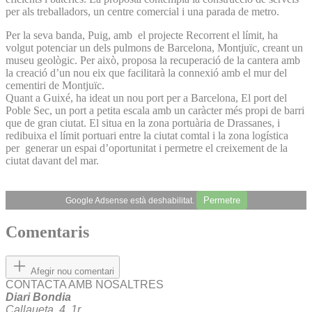
per als treballadors, un centre comercial i una parada de metro.
Per la seva banda, Puig, amb el projecte Recorrent el límit, ha
volgut potenciar un dels pulmons de Barcelona, Montjuïc, creant un
museu geològic. Per això, proposa la recuperació de la cantera amb
la creació d’un nou eix que facilitarà la connexió amb el mur del
cementiri de Montjuïc.
Quant a Guixé, ha ideat un nou port per a Barcelona, El port del
Poble Sec, un port a petita escala amb un caràcter més propi de barri
que de gran ciutat. El situa en la zona portuària de Drassanes, i
redibuixa el límit portuari entre la ciutat comtal i la zona logística
per generar un espai d’oportunitat i permetre el creixement de la
ciutat davant del mar.
Permetre
Google Adsense està deshabilitat.
Comentaris
Afegir nou comentari
CONTACTA AMB NOSALTRES
Diari Bondia
Callaueta, 4, 1r