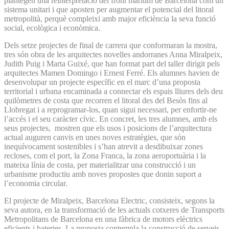
plantegen una reinterpretació del front marítim de Barcelona com un
sistema unitari i que aposten per augmentar el potencial del litoral
metropolità, perquè compleixi amb major eficiència la seva funció
social, ecològica i econòmica.
Dels setze projectes de final de carrera que conformaran la mostra,
tres són obra de les arquitectes novelles andorranes Anna Miralpeix,
Judith Puig i Marta Guixé, que han format part del taller dirigit pels
arquitectes Mamen Domingo i Ernest Ferré. Els alumnes havien de
desenvolupar un projecte específic en el marc d’una proposta
territorial i urbana encaminada a connectar els espais lliures dels deu
quilòmetres de costa que recorren el litoral des del Besòs fins al
Llobregat i a reprogramar-los, quan sigui necessari, per enfortir-ne
l’accés i el seu caràcter cívic. En concret, les tres alumnes, amb els
seus projectes, mostren que els usos i posicions de l’arquitectura
actual auguren canvis en unes noves estratègies, que són
inequívocament sostenibles i s’han atrevit a desdibuixar zones
recloses, com el port, la Zona Franca, la zona aeroportuària i la
mateixa línia de costa, per materialitzar una construcció i un
urbanisme productiu amb noves propostes que donin suport a
l’economia circular.
El projecte de Miralpeix, Barcelona Electric, consisteix, segons la
seva autora, en la transformació de les actuals cotxeres de Transports
Metropolitans de Barcelona en una fàbrica de motors elèctrics
eficients i bateries. La proposta contempla la construcció de serveis