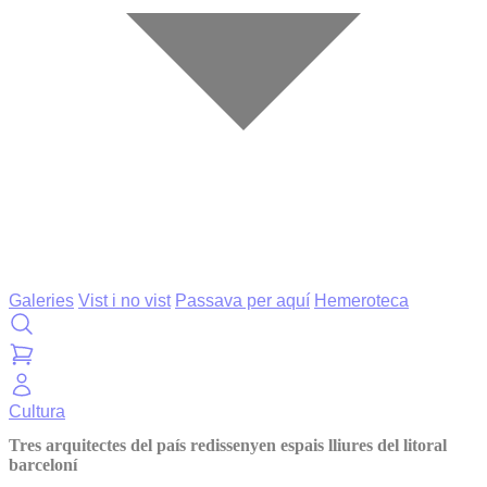
Galeries
Vist i no vist
Passava per aquí
Hemeroteca
Cultura
Tres arquitectes del país redissenyen espais lliures del litoral
barceloní