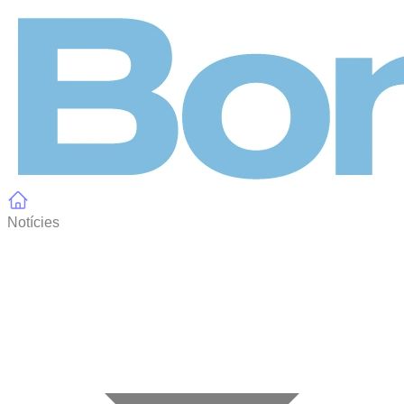
Panell de gestió de galetes
Notícies