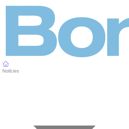
Panell de gestió de galetes
Notícies