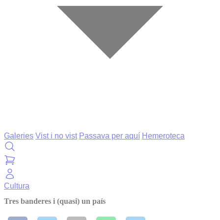
Galeries
Vist i no vist
Passava per aquí
Hemeroteca
Cultura
Tres banderes i (quasi) un país