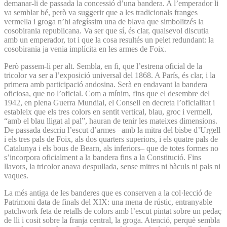
demanar-li de passada la concessió d’una bandera. A l’emperador li
va semblar bé, però va suggerir que a les tradicionals franges
vermella i groga n’hi afegíssim una de blava que simbolitzés la
cosobirania republicana. Va ser que sí, és clar, qualsevol discutia
amb un emperador, tot i que la cosa resultés un pelet redundant: la
cosobirania ja venia implícita en les armes de Foix.
Però passem-li per alt. Sembla, en fi, que l’estrena oficial de la
tricolor va ser a l’exposició universal del 1868. A París, és clar, i la
primera amb participació andosina. Serà en endavant la bandera
oficiosa, que no l’oficial. Com a mínim, fins que el desembre del
1942, en plena Guerra Mundial, el Consell en decreta l’oficialitat i
estableix que els tres colors en sentit vertical, blau, groc i vermell,
“amb el blau lligat al pal”, hauran de tenir les mateixes dimensions.
De passada descriu l’escut d’armes –amb la mitra del bisbe d’Urgell
i els tres pals de Foix, als dos quarters superiors, i els quatre pals de
Catalunya i els bous de Bearn, als inferiors– que de totes formes no
s’incorpora oficialment a la bandera fins a la Constitució. Fins
llavors, la tricolor anava despullada, sense mitres ni bàculs ni pals ni
vaques.
La més antiga de les banderes que es conserven a la col·lecció de
Patrimoni data de finals del XIX: una mena de rústic, entranyable
patchwork feta de retalls de colors amb l’escut pintat sobre un pedaç
de lli i cosit sobre la franja central, la groga. Atenció, perquè sembla