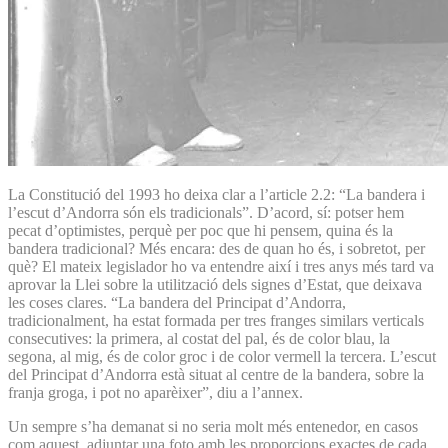
La Constitució del 1993 ho deixa clar a l’article 2.2: “La bandera i
l’escut d’Andorra són els tradicionals”. D’acord, sí: potser hem
pecat d’optimistes, perquè per poc que hi pensem, quina és la
bandera tradicional? Més encara: des de quan ho és, i sobretot, per
què? El mateix legislador ho va entendre així i tres anys més tard va
aprovar la Llei sobre la utilització dels signes d’Estat, que deixava
les coses clares. “La bandera del Principat d’Andorra,
tradicionalment, ha estat formada per tres franges similars verticals
consecutives: la primera, al costat del pal, és de color blau, la
segona, al mig, és de color groc i de color vermell la tercera. L’escut
del Principat d’Andorra està situat al centre de la bandera, sobre la
franja groga, i pot no aparèixer”, diu a l’annex.
Un sempre s’ha demanat si no seria molt més entenedor, en casos
com aquest, adjuntar una foto amb les proporcions exactes de cada