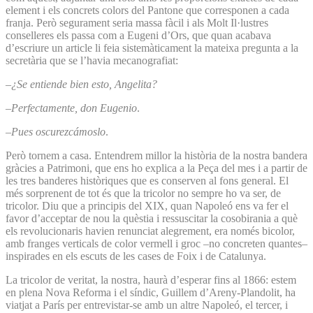
element i els concrets colors del Pantone que corresponen a cada
franja. Però segurament seria massa fàcil i als Molt Il·lustres
conselleres els passa com a Eugeni d’Ors, que quan acabava
d’escriure un article li feia sistemàticament la mateixa pregunta a la
secretària que se l’havia mecanografiat:
–
¿Se entiende bien esto, Angelita?
–
Perfectamente, don Eugenio
.
–
Pues oscurezcámoslo
.
Però tornem a casa. Entendrem millor la història de la nostra bandera
gràcies a Patrimoni, que ens ho explica a la Peça del mes i a partir de
les tres banderes històriques que es conserven al fons general. El
més sorprenent de tot és que la tricolor no sempre ho va ser, de
tricolor. Diu que a principis del XIX, quan Napoleó ens va fer el
favor d’acceptar de nou la quèstia i ressuscitar la cosobirania a què
els revolucionaris havien renunciat alegrement, era només bicolor,
amb franges verticals de color vermell i groc –no concreten quantes–
inspirades en els escuts de les cases de Foix i de Catalunya.
La tricolor de veritat, la nostra, haurà d’esperar fins al 1866: estem
en plena Nova Reforma i el síndic, Guillem d’Areny-Plandolit, ha
viatjat a París per entrevistar-se amb un altre Napoleó, el tercer, i