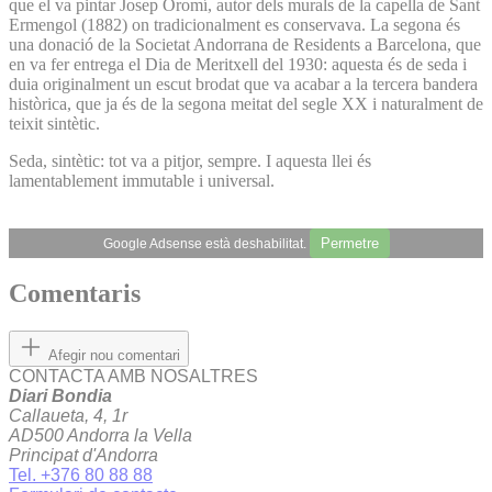
que el va pintar Josep Oromí, autor dels murals de la capella de Sant
Ermengol (1882) on tradicionalment es conservava. La segona és
una donació de la Societat Andorrana de Residents a Barcelona, que
en va fer entrega el Dia de Meritxell del 1930: aquesta és de seda i
duia originalment un escut brodat que va acabar a la tercera bandera
històrica, que ja és de la segona meitat del segle XX i naturalment de
teixit sintètic.
Seda, sintètic: tot va a pitjor, sempre. I aquesta llei és
lamentablement immutable i universal.
Permetre
Google Adsense està deshabilitat.
Comentaris
Afegir nou comentari
CONTACTA AMB NOSALTRES
Diari Bondia
Callaueta, 4, 1r
AD500 Andorra la Vella
Principat d'Andorra
Tel. +376 80 88 88