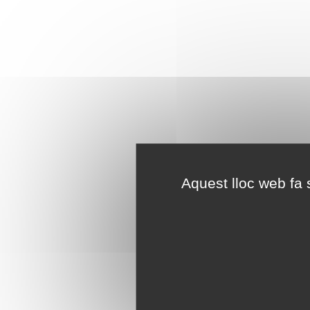
Aquest lloc web fa s