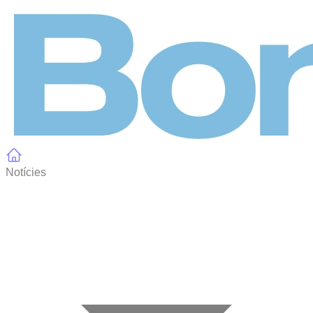
Panell de gestió de galetes
Notícies