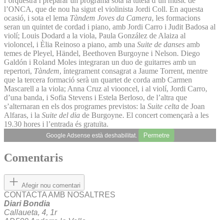
l’orquestra i preparar un programa sota la tutela d’un músic de
l’ONCA, que de nou ha sigut el violinista Jordi Coll. En aquesta
ocasió, i sota el lema
Tàndem Joves da Camera
, les formacions
seran un quintet de cordad i piano, amb Jordi Carro i Judit Badosa al
violí; Louis Dodard a la viola, Paula González de Alaiza al
violoncel, i Èlia Reinoso a piano, amb una
Suite de danses
amb
temes de Pleyel, Händel, Beethoven Burgoyne i Nelson. Diego
Galdón i Roland Moles integraran un duo de guitarres amb un
repertori,
Tàndem
, íntegrament consagrat a Jaume Torrent, mentre
que la tercera formació serà un quartet de corda amb Carmen
Mascarell a la viola; Anna Cruz al viooncel, i al violí, Jordi Carro,
d’una banda, i Sofia Stevens i Estela Berloso, de l’altra que
s’alternaran en els dos programes previstos: la
Suite celta
de Joan
Alfaras, i la
Suite del dia
de Burgoyne. El concert començarà a les
19.30 hores i l’entrada és gratuïta.
Permetre
Google Adsense està deshabilitat.
Comentaris
Afegir nou comentari
CONTACTA AMB NOSALTRES
Diari Bondia
Callaueta, 4, 1r