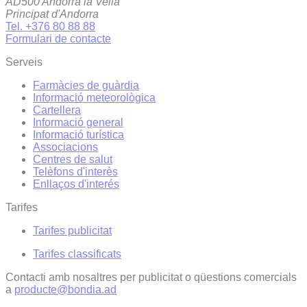
AD500 Andorra la Vella
Principat d'Andorra
Tel. +376 80 88 88
Formulari de contacte
Serveis
Farmàcies de guàrdia
Informació meteorològica
Cartellera
Informació general
Informació turística
Associacions
Centres de salut
Telèfons d'interès
Enllaços d'interés
Tarifes
Tarifes publicitat
Tarifes classificats
Contacti amb nosaltres per publicitat o qüestions comercials
a
producte@bondia.ad