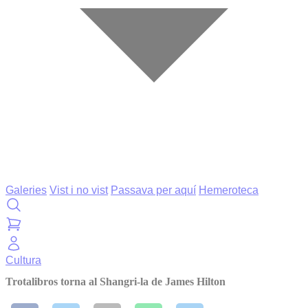
Galeries
Vist i no vist
Passava per aquí
Hemeroteca
Cultura
Trotalibros torna al Shangri-la de James Hilton