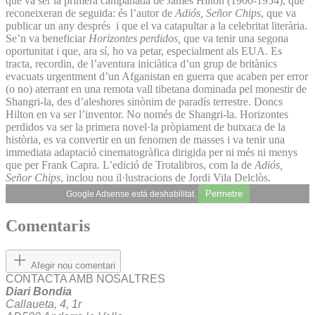
que va ser la primera campanada de James Hilton (1900-1954), que
reconeixeran de seguida: és l’autor de
Adiós, Señor Chips
, que va
publicar un any després i que el va catapultar a la celebritat literària.
Se’n va beneficiar
Horizontes perdidos,
que va tenir una segona
oportunitat i que, ara sí, ho va petar, especialment als EUA. Es
tracta, recordin, de l’aventura iniciàtica d’un grup de britànics
evacuats urgentment d’un Afganistan en guerra que acaben per error
(o no) aterrant en una remota vall tibetana dominada pel monestir de
Shangri-la, des d’aleshores sinònim de paradís terrestre. Doncs
Hilton en va ser l’inventor. No només de Shangri-la. Horizontes
perdidos va ser la primera novel·la pròpiament de butxaca de la
història, es va convertir en un fenomen de masses i va tenir una
immediata adaptació cinematogràfica dirigida per ni més ni menys
que per Frank Capra. L’edició de Trotalibros, com la de
Adiós,
Señor Chips
, inclou nou il·lustracions de Jordi Vila Delclòs.
Permetre
Google Adsense està deshabilitat.
Comentaris
Afegir nou comentari
CONTACTA AMB NOSALTRES
Diari Bondia
Callaueta, 4, 1r