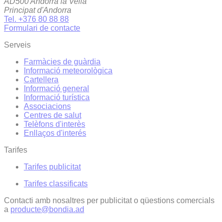
AD500 Andorra la Vella
Principat d'Andorra
Tel. +376 80 88 88
Formulari de contacte
Serveis
Farmàcies de guàrdia
Informació meteorològica
Cartellera
Informació general
Informació turística
Associacions
Centres de salut
Telèfons d'interès
Enllaços d'interés
Tarifes
Tarifes publicitat
Tarifes classificats
Contacti amb nosaltres per publicitat o qüestions comercials
a
producte@bondia.ad