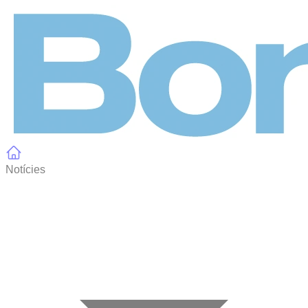
Panell de gestió de galetes
Notícies