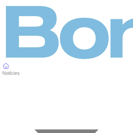
Panell de gestió de galetes
Notícies