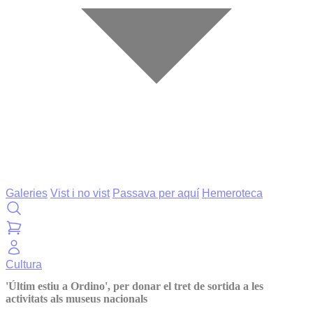
Galeries
Vist i no vist
Passava per aquí
Hemeroteca
Cultura
'Últim estiu a Ordino', per donar el tret de sortida a les
activitats als museus nacionals