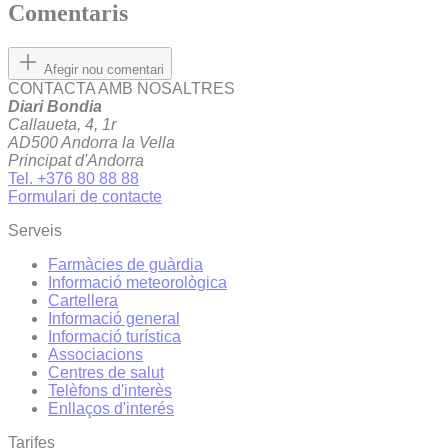
Comentaris
Afegir nou comentari
CONTACTA AMB NOSALTRES
Diari Bondia
Callaueta, 4, 1r
AD500 Andorra la Vella
Principat d'Andorra
Tel. +376 80 88 88
Formulari de contacte
Serveis
Farmàcies de guàrdia
Informació meteorològica
Cartellera
Informació general
Informació turística
Associacions
Centres de salut
Telèfons d'interès
Enllaços d'interés
Tarifes