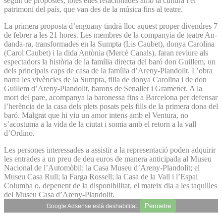
seguit de propostes, totes elles relacionades amb la cultura i el
patrimoni del país, que van des de la música fins al teatre.
La primera proposta d’enguany tindrà lloc aquest proper divendres 7
de febrer a les 21 hores. Les membres de la companyia de teatre An-
danda-ra, transformades en la Sumpta (Lis Caubet), donya Carolina
(Carol Caubet) i la dida Antònia (Mercè Canals), faran reviure als
espectadors la història de la família directa del baró don Guillem, un
dels principals caps de casa de la família d’Areny-Plandolit. L’obra
narra les vivències de la Sumpta, filla de donya Carolina i de don
Guillem d’Areny-Plandolit, barons de Senaller i Gramenet. A la
mort del pare, acompanya la baronessa fins a Barcelona per defensar
l’herència de la casa dels plets posats pels fills de la primera dona del
baró. Malgrat que hi viu un amor intens amb el Ventura, no
s’acostuma a la vida de la ciutat i somia amb el retorn a la vall
d’Ordino.
Les persones interessades a assistir a la representació poden adquirir
les entrades a un preu de deu euros de manera anticipada al Museu
Nacional de l’Automòbil; la Casa Museu d’Areny-Plandolit; el
Museu Casa Rull; la Farga Rossell; la Casa de la Vall i l’Espai
Columba o, depenent de la disponibilitat, el mateix dia a les taquilles
del Museu Casa d’Areny-Plandolit.
Permetre
Google Adsense està deshabilitat.