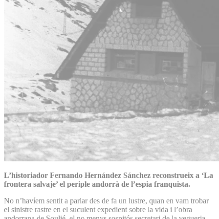
L’historiador Fernando Hernández Sánchez reconstrueix a ‘La
frontera salvaje’ el periple andorrà de l’espia franquista.
No n’havíem sentit a parlar des de fa un lustre, quan en vam trobar
el sinistre rastre en el suculent expedient sobre la vida i l’obra
andorrana de Soulié, el no menys sospitós secretari de la vegueria