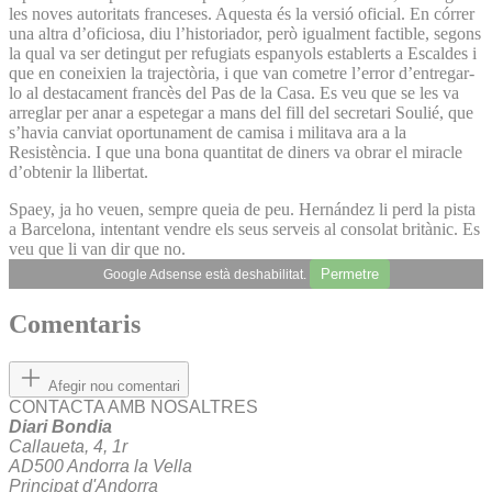
les noves autoritats franceses. Aquesta és la versió oficial. En córrer
una altra d’oficiosa, diu l’historiador, però igualment factible, segons
la qual va ser detingut per refugiats espanyols establerts a Escaldes i
que en coneixien la trajectòria, i que van cometre l’error d’entregar-
lo al destacament francès del Pas de la Casa. Es veu que se les va
arreglar per anar a espetegar a mans del fill del secretari Soulié, que
s’havia canviat oportunament de camisa i militava ara a la
Resistència. I que una bona quantitat de diners va obrar el miracle
d’obtenir la llibertat.
Spaey, ja ho veuen, sempre queia de peu. Hernández li perd la pista
a Barcelona, intentant vendre els seus serveis al consolat britànic. Es
veu que li van dir que no.
Permetre
Google Adsense està deshabilitat.
Comentaris
Afegir nou comentari
CONTACTA AMB NOSALTRES
Diari Bondia
Callaueta, 4, 1r
AD500 Andorra la Vella
Principat d'Andorra