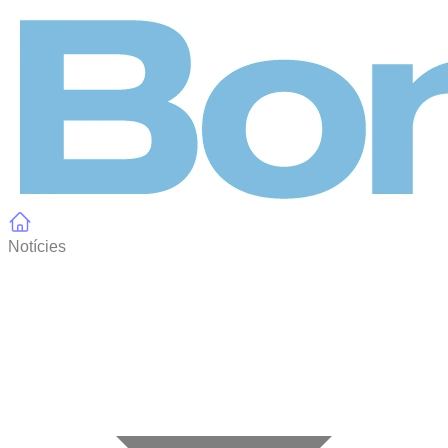
Panell de gestió de galetes
Notícies