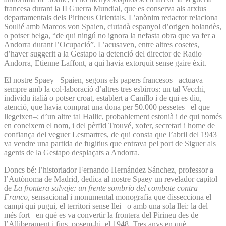
francesa durant la II Guerra Mundial, que es conserva als arxius
departamentals dels Pirineus Orientals. L’anònim redactor relaciona
Soulié amb Marcos von Spaien, ciutadà espanyol d’origen holandès,
o potser belga, “de qui ningú no ignora la nefasta obra que va fer a
Andorra durant l’Ocupació”. L’acusaven, entre altres cosetes,
d’haver suggerit a la Gestapo la detenció del director de Radio
Andorra, Etienne Laffont, a qui havia extorquit sense gaire èxit.
El nostre Spaey –Spaien, segons els papers francesos– actuava
sempre amb la col·laboració d’altres tres esbirros: un tal Vecchi,
individu italià o potser croat, establert a Canillo i de qui es diu,
atenció, que havia comprat una dona per 50.000 pessetes –el que
llegeixen–; d’un altre tal Hallic, probablement estonià i de qui només
en coneixem el nom, i del pèrfid Trouvé, xofer, secretari i home de
confiança del veguer Lesmartres, de qui consta que l’abril del 1943
va vendre una partida de fugitius que entrava pel port de Siguer als
agents de la Gestapo desplaçats a Andorra.
Doncs bé: l’historiador Fernando Hernández Sánchez, professor a
l’Autònoma de Madrid, dedica al nostre Spaey un revelador capítol
de
La frontera salvaje: un frente sombrío del combate contra
Franco
, sensacional i monumental monografia que dissecciona el
campi qui pugui, el territori sense llei –o amb una sola llei: la del
més fort– en què es va convertir la frontera del Pirineu des de
l’Alliberament i fins, posem-hi, el 1948. Tres anys en què