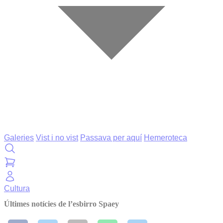
Galeries
Vist i no vist
Passava per aquí
Hemeroteca
Cultura
Últimes notícies de l’esbirro Spaey