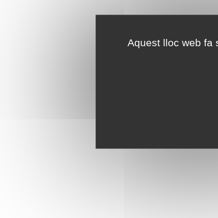
Aquest lloc web fa s