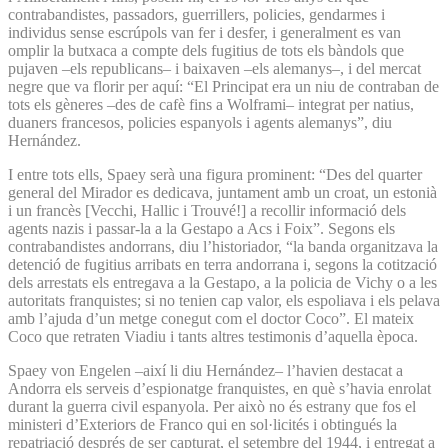
contrabandistes, passadors, guerrillers, policies, gendarmes i
individus sense escrúpols van fer i desfer, i generalment es van
omplir la butxaca a compte dels fugitius de tots els bàndols que
pujaven –els republicans– i baixaven –els alemanys–, i del mercat
negre que va florir per aquí: “El Principat era un niu de contraban de
tots els gèneres –des de cafè fins a Wolframi– integrat per natius,
duaners francesos, policies espanyols i agents alemanys”, diu
Hernández.
I entre tots ells, Spaey serà una figura prominent: “Des del quarter
general del Mirador es dedicava, juntament amb un croat, un estonià
i un francès [Vecchi, Hallic i Trouvé!] a recollir informació dels
agents nazis i passar-la a la Gestapo a Acs i Foix”. Segons els
contrabandistes andorrans, diu l’historiador, “la banda organitzava la
detenció de fugitius arribats en terra andorrana i, segons la cotització
dels arrestats els entregava a la Gestapo, a la policia de Vichy o a les
autoritats franquistes; si no tenien cap valor, els espoliava i els pelava
amb l’ajuda d’un metge conegut com el doctor Coco”. El mateix
Coco que retraten Viadiu i tants altres testimonis d’aquella època.
Spaey von Engelen –així li diu Hernández– l’havien destacat a
Andorra els serveis d’espionatge franquistes, en què s’havia enrolat
durant la guerra civil espanyola. Per això no és estrany que fos el
ministeri d’Exteriors de Franco qui en sol·licités i obtingués la
repatriació després de ser capturat, el setembre del 1944, i entregat a