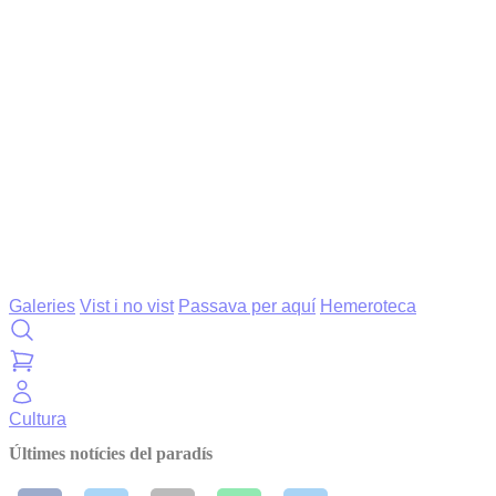
Galeries
Vist i no vist
Passava per aquí
Hemeroteca
Cultura
Últimes notícies del paradís