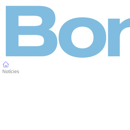
Panell de gestió de galetes
Notícies