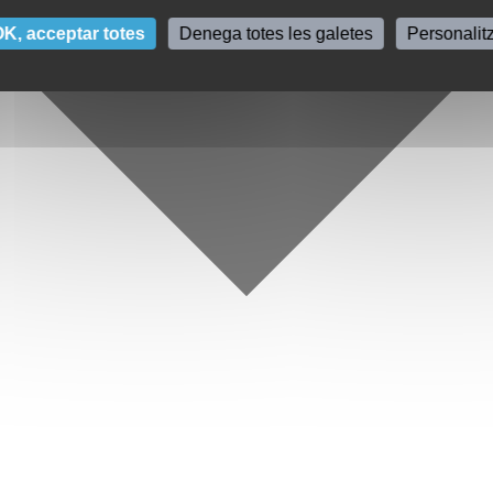
K, acceptar totes
Denega totes les galetes
Personalit