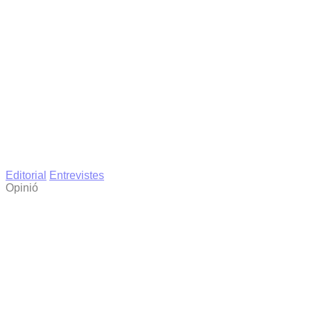
Editorial
Entrevistes
Opinió