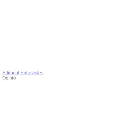
Editorial
Entrevistes
Opinió