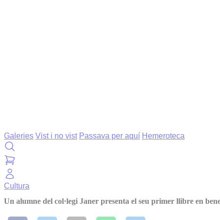
Galeries
Vist i no vist
Passava per aquí
Hemeroteca
Cultura
Un alumne del col·legi Janer presenta el seu primer llibre en bene