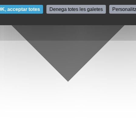
K, acceptar totes
Denega totes les galetes
Personalit