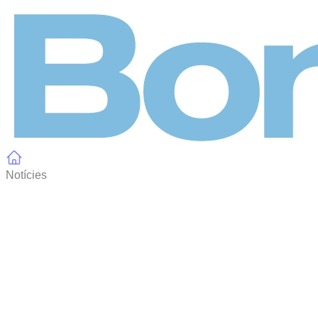
Panell de gestió de galetes
Notícies