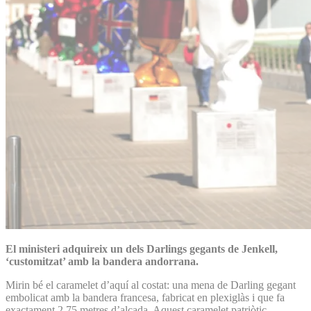
El ministeri adquireix un dels Darlings gegants de Jenkell,
‘customitzat’ amb la bandera andorrana.
Mirin bé el caramelet d’aquí al costat: una mena de Darling gegant
embolicat amb la bandera francesa, fabricat en plexiglàs i que fa
exactament 2,75 metres d’alçada. Aquest caramelet patriòtic