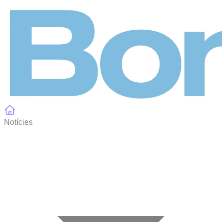
Panell de gestió de galetes
Notícies