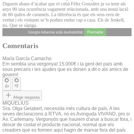
Diguem abans d’acabar que el cubà Félix González ja va tenir als
anys 90 una ocurrència vagament relacionada, amb una instal·lació
de 80 quilos de caramels. La diferència és que els seus eren de
veritat i els visitants se’ls podien endur cap a casa. Els de Jenkell,
no. Que se sàpiga.
Permetre
Google Adsense està deshabilitat.
Comentaris
María García Camacho
Em sembla una vergonya! 15.000€ i la gent del pais amb
sous precaris i les ajudes que es donen a dit o als amics de
govern!
👍
👎
Afegir resposta
MIQUELIUS
Sra. Olga Gelabert, necessita més cultura de país. A les
seves declaracions a RTVA, no es Avinguda VIVAND, pro si
Av. Carlemany. Vergonyós que haurem d'anar a buscar fora, i
deixar de costat el producte nacional, normal que els
creadors que es formen aquí hagin de marxar fora del país