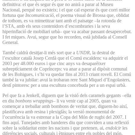
definitiva: el que és segur és que no anirà a parar al Museu
Nacional, perquè no existeix; i el que cal esperar és que corri millor
fortuna que
Incomunicació
, el poema visual de Brossa que, oblidat
de tothom, es va mimetitzar tant amb el paisatge –la rotonda de
l’STA, amb els seus contenidors d’escombraries i la seva
hiperinflació de mobiliari urbà– que va acabar passant desapercebut.
I fet miques. Avui, segur que ho recorden, està jubilada al Consell
General.
També caldrà desitjar-li més sort que a
UNDR
, la destral de
l’escultor català Josep Cerdà que el Comú escaldenc va adquirir el
2003 per 48.000 euros i que cinc anys va desaparèixer
subreptíciament de Coprínceps: va anar a parar al dipòsit comunal
de les Bohigues, i s’hi va quedar fins al 2013 criant rovell. El Comú
també la va jubilar: avui la trobaran rere Sant Miquel d’Engolasters,
destí pintoresc per a una escultura concebuda per a un espai urbà.
Pel que fa a Jenkell, diguem que la visió dels caramels gegants –ella
en diu
bonbons wrappings
– li va venir cap al 2005, quan va
començar a treballar amb bombons de veritat que, diguem-ho així,
plastificava amb resina i plexiglàs; la versió monumental de
l’ocurrència la va estrenar a la Copa del Món de rugbi del 2007. I
fins aquí. Tunejades amb banderes diu que conviden a una reflexió
sobre la solidaritat entre les nacions i que pretenen, ai,
endolcir
les
diferències socials, culturals i ètniques entre els pobles del món.