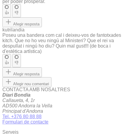
per poder prosperar.
👍
👎
Afegir resposta
kutrilandia
Poseu una bandera com cal i deixeu-vos de fantotxades
kitch. Que no ho veu ningú al Ministeri? Que el rei va
despullat i ningú ho diu? Quin mal gust!!! (de boca i
d'estètica artística)
👍
👎
Afegir resposta
Afegir nou comentari
CONTACTA AMB NOSALTRES
Diari Bondia
Callaueta, 4, 1r
AD500 Andorra la Vella
Principat d'Andorra
Tel. +376 80 88 88
Formulari de contacte
Serveis