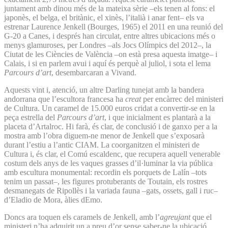
juntament amb dinou més de la mateixa sèrie –els tenen al fons: el
japonès, el belga, el britànic, el xinès, l’italià i anar fent– els va
estrenar Laurence Jenkell (Bourges, 1965) el 2011 en una reunió del
G-20 a Canes, i després han circulat, entre altres ubicacions més o
menys glamuroses, per Londres –als Jocs Olímpics del 2012–, la
Ciutat de les Ciències de València –on està presa aquesta imatge– i
Calais, i si en parlem avui i aquí és perquè al juliol, i sota el lema
Parcours d’art
, desembarcaran a Vivand.
Aquests vint i, atenció, un altre Darling tunejat amb la bandera
andorrana que l’escultora francesa ha
creat
per encàrrec del ministeri
de Cultura. Un caramel de 15.000 euros cridat a convertir-se en la
peça estrella del
Parcours d’art
, i que inicialment es plantarà a la
placeta d’Artalroc. Hi farà, és clar, de conclusió i de ganxo per a la
mostra amb l’obra diguem-ne menor de Jenkell que s’exposarà
durant l’estiu a l’antic CIAM. La coorganitzen el ministeri de
Cultura i, és clar, el Comú escaldenc, que recupera aquell venerable
costum dels anys de les vaques grasses d’il·luminar la via pública
amb escultura monumental: recordin els porquets de Lalín –tots
tenim un passat–, les figures protuberants de Toutain, els rostres
desmanegats de Ripollès i la variada fauna –gats, ossets, gall i ruc–
d’Eladio de Mora, àlies dEmo.
Doncs ara toquen els caramels de Jenkell, amb l’
agreujant
que el
ministeri n’ha adquirit un a preu d’or sense saber-ne la ubicació