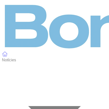
Panell de gestió de galetes
Notícies