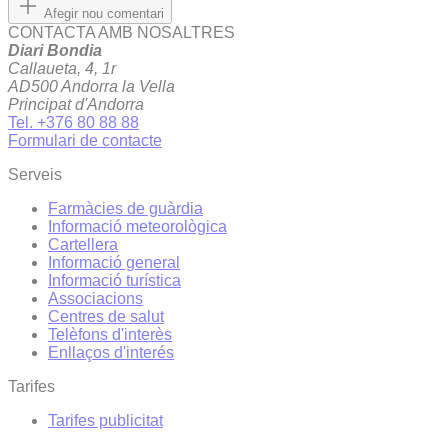
Afegir nou comentari
CONTACTA AMB NOSALTRES
Diari Bondia
Callaueta, 4, 1r
AD500 Andorra la Vella
Principat d'Andorra
Tel. +376 80 88 88
Formulari de contacte
Serveis
Farmàcies de guàrdia
Informació meteorològica
Cartellera
Informació general
Informació turística
Associacions
Centres de salut
Telèfons d'interès
Enllaços d'interés
Tarifes
Tarifes publicitat