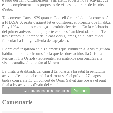
d'estiu del camí d'Engolasters, s'ha afegit aquesta nova activitat que
és un complement a les propostes de visites nocturnes de les nits
d'estiu.
Tot comença l'any 1929 quan el Consell General dona la concessió
a FHASA. A partir d'aquest fet és construeix el projecte que finalitza
l'any 1934, quan es comença a produir electricitat. En la celebració
del primer aniversari del projecte és on està ambientada l'obra. Té
tres escenes (a l'interior de la casa dels guardes, en el carrilet del
funicular i a l'antiga vàlvula de capçalera).
L'obra està inspirada en els elements que s'utilitzen a la visita guiada
habitual i dona la circumstància que les dues actrius (la Cristina
Pericas i l'Iris Orriols) representen els mateixos personatges a la
visita teatralitzada que fan al Museu.
La visita teatralitzada del camí d'Engolasters ha estat la penúltima
activitat d'estiu en el camí. La darrera serà el pròxim 27 d'agost i
tindrà com a afegit, un concert de Quim Salvat que posarà el punt
final a les activitats d'estiu del camí.
Permetre
Google Adsense està deshabilitat.
Comentaris