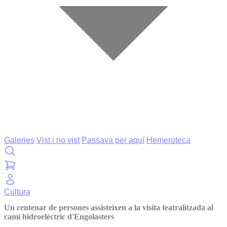
Galeries
Vist i no vist
Passava per aquí
Hemeroteca
Cultura
Un centenar de persones assisteixen a la visita teatralitzada al
camí hidroelèctric d'Engolasters