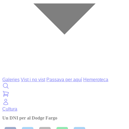
Galeries
Vist i no vist
Passava per aquí
Hemeroteca
Cultura
Un DNI per al Dodge Fargo