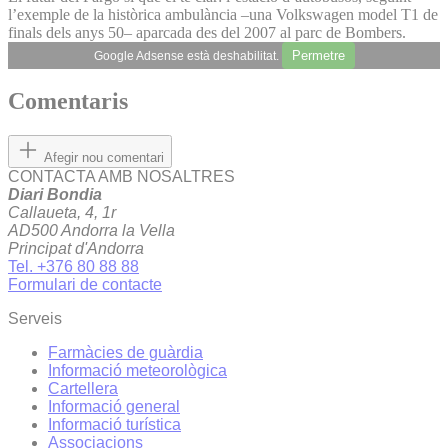
l’exemple de la històrica ambulància –una Volkswagen model T1 de
finals dels anys 50– aparcada des del 2007 al parc de Bombers.
Permetre
Google Adsense està deshabilitat.
Comentaris
Afegir nou comentari
CONTACTA AMB NOSALTRES
Diari Bondia
Callaueta, 4, 1r
AD500 Andorra la Vella
Principat d'Andorra
Tel. +376 80 88 88
Formulari de contacte
Serveis
Farmàcies de guàrdia
Informació meteorològica
Cartellera
Informació general
Informació turística
Associacions