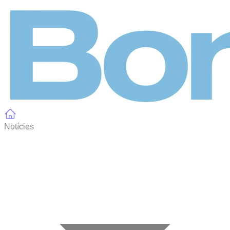
Panell de gestió de galetes
Notícies