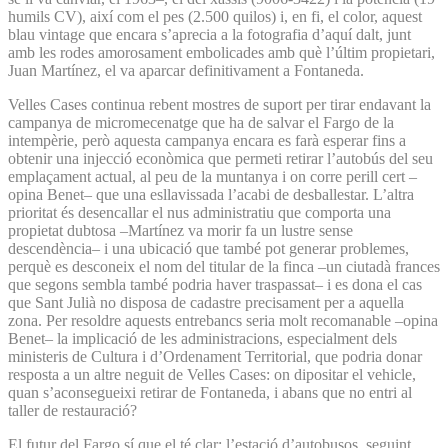
humils CV), així com el pes (2.500 quilos) i, en fi, el color, aquest
blau vintage que encara s’aprecia a la fotografia d’aquí dalt, junt
amb les rodes amorosament embolicades amb què l’últim propietari,
Juan Martínez, el va aparcar definitivament a Fontaneda.
Velles Cases continua rebent mostres de suport per tirar endavant la
campanya de micromecenatge que ha de salvar el Fargo de la
intempèrie, però aquesta campanya encara es farà esperar fins a
obtenir una injecció econòmica que permeti retirar l’autobús del seu
emplaçament actual, al peu de la muntanya i on corre perill cert –
opina Benet– que una esllavissada l’acabi de desballestar. L’altra
prioritat és desencallar el nus administratiu que comporta una
propietat dubtosa –Martínez va morir fa un lustre sense
descendència– i una ubicació que també pot generar problemes,
perquè es desconeix el nom del titular de la finca –un ciutadà frances
que segons sembla també podria haver traspassat– i es dona el cas
que Sant Julià no disposa de cadastre precisament per a aquella
zona. Per resoldre aquests entrebancs seria molt recomanable –opina
Benet– la implicació de les administracions, especialment dels
ministeris de Cultura i d’Ordenament Territorial, que podria donar
resposta a un altre neguit de Velles Cases: on dipositar el vehicle,
quan s’aconsegueixi retirar de Fontaneda, i abans que no entri al
taller de restauració?
El futur del Fargo sí que el té clar: l’estació d’autobusos, seguint