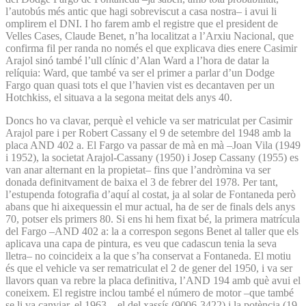
l’autobús més antic que hagi sobreviscut a casa nostra– i avui li
omplirem el DNI. I ho farem amb el registre que el president de
Velles Cases, Claude Benet, n’ha localitzat a l’Arxiu Nacional, que
confirma fil per randa no només el que explicava dies enere Casimir
Arajol sinó també l’ull clínic d’Alan Ward a l’hora de datar la
relíquia: Ward, que també va ser el primer a parlar d’un Dodge
Fargo quan quasi tots el que l’havien vist es decantaven per un
Hotchkiss, el situava a la segona meitat dels anys 40.
Doncs ho va clavar, perquè el vehicle va ser matriculat per Casimir
Arajol pare i per Robert Cassany el 9 de setembre del 1948 amb la
placa AND 402 a. El Fargo va passar de mà en mà –Joan Vila (1949
i 1952), la societat Arajol-Cassany (1950) i Josep Cassany (1955) es
van anar alternant en la propietat– fins que l’andròmina va ser
donada definitvament de baixa el 3 de febrer del 1978. Per tant,
l’estupenda fotografia d’aquí al costat, ja al solar de Fontaneda però
abans que hi aixequessin el mur actual, ha de ser de finals dels anys
70, potser els primers 80. Si ens hi hem fixat bé, la primera matrícula
del Fargo –AND 402 a: la a correspon segons Benet al taller que els
aplicava una capa de pintura, es veu que cadascun tenia la seva
lletra– no coincideix a la que s’ha conservat a Fontaneda. El motiu
és que el vehicle va ser rematriculat el 2 de gener del 1950, i va ser
llavors quan va rebre la placa definitiva, l’AND 194 amb què avui el
coneixem. El registre inclou també el número de motor –que també
se li va canviar, el 1963–, el del xassís (9006-3422) i la potència (19