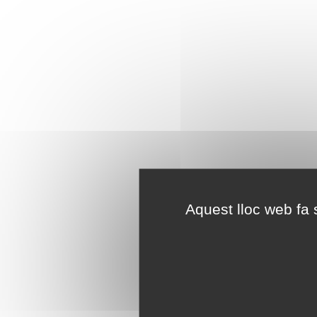
Aquest lloc web fa s