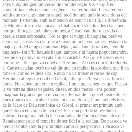
anys lluny del geni universal de l’art del segle XX en què es
convertiria en els decennis següents– va fer bondat. La va fer en el
sentit que es va plantar en aquell racó de món amb la seva dona del
moment, Fernande, amb la intenció de tenir-hi un fill, i a diferència
de Montmartre, on la tancava a l’habitació i s’enduia les claus per
por que flirtegés amb altres homes, a Gósol van dur una vida de
parella sense sobresalts. “No és que el vulgui blanquejar, però va
anar així”, sosté. És clar que a Gósol no hi havia homes –estaven la
major part del temps contrabandejant, atalaiant els ramats, fent de
traginers– i si n’hi hagués hagut, tampoc s’hi hauria pogut entendre,
perquè no parlava ni el català ni el castellà. Així que Picasso es va
portar bé... fins que va conèixer Hermínia. Així és com s’hi refereix
al Carnet catalan, però no cal dir que en realitat la gosolana que li va
robar el cor no es deia així. Rubio no va trobar el rastre de cap
Hermínia al registre civil de Gósol, i diu que s’hi va passar hores i
hores. No sabem qui era en realitat, l’únic que sabem és que Picasso
la va retratar disset vegades, disset, en dos mesos –ens podem
imaginar la gràcia que li devia fer a Fernande– i que el rostre de les
dues dones es va acabar fusionant en un de sol, i junt amb els trets
de la Mare de Déu romànica de Gósol, el primer art primitiu amb
què entrava en contacte– va destil·lar una part de la revolució
cubista: la ruptura amb la idea canònica de l’art occidental des del
Renaixement que el retrat ha de ser fidel a la realitat. De passada va
trencar també amb la profunditat i amb la perspectiva, i Picasso va
deixar de ser un
mindundi
per erigir-se en una mena de tòtem. Tot