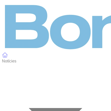
Panell de gestió de galetes
Notícies