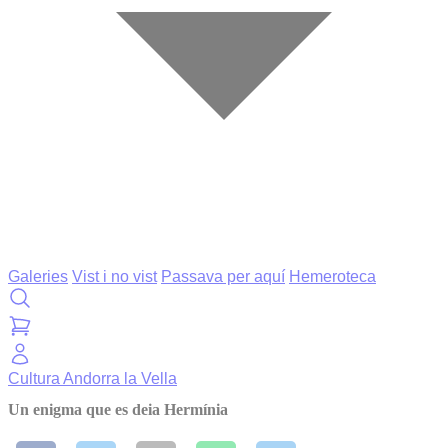
Galeries
Vist i no vist
Passava per aquí
Hemeroteca
Cultura
Andorra la Vella
Un enigma que es deia Hermínia