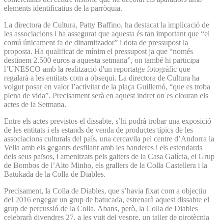
elements identificatius de la parròquia.
La directora de Cultura, Patty Baffino, ha destacat la implicació de
les associacions i ha assegurat que aquesta és tan important que “el
comú únicament fa de dinamitzador” i dota de pressupost la
proposta. Ha qualificat de mínim el pressupost ja que “només
destinem 2.500 euros a aquesta setmana”, on també hi participa
l’UNESCO amb la realització d'un reportatge fotogràfic que
regalarà a les entitats com a obsequi. La directora de Cultura ha
volgut posar en valor l’activitat de la plaça Guillemó, “que es troba
plena de vida”. Precisament serà en aquest indret on es clouran els
actes de la Setmana.
Entre els actes previstos el dissabte, s’hi podrà trobar una exposició
de les entitats i els estands de venda de productes típics de les
associacions culturals del país, una cercavila pel centre d’Andorra la
Vella amb els gegants desfilant amb les banderes i els estendards
dels seus països, i amenitzats pels gaiters de la Casa Galícia, el Grup
de Bombos de l’Alto Minho, els grallers de la Colla Castellera i la
Batukada de la Colla de Diables.
Precisament, la Colla de Diables, que s’havia fixat com a objectiu
del 2016 engegar un grup de batucada, estrenarà aquest dissabte el
grup de percussió de la Colla. Abans, però, la Colla de Diables
celebrarà divendres 27, a les vuit del vespre, un taller de pirotècnia