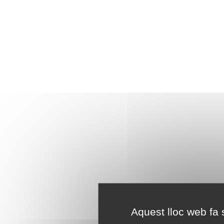
Aquest lloc web fa s