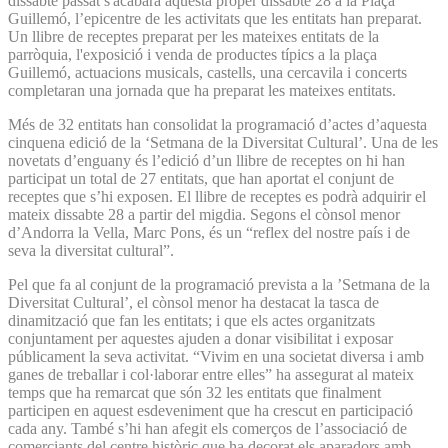
dissabte passat s'acabarà aquesta proper dissabte 28 a la Plaça
Guillemó, l’epicentre de les activitats que les entitats han preparat.
Un llibre de receptes preparat per les mateixes entitats de la
parròquia, l'exposició i venda de productes típics a la plaça
Guillemó, actuacions musicals, castells, una cercavila i concerts
completaran una jornada que ha preparat les mateixes entitats.
Més de 32 entitats han consolidat la programació d’actes d’aquesta
cinquena edició de la ‘Setmana de la Diversitat Cultural’. Una de les
novetats d’enguany és l’edició d’un llibre de receptes on hi han
participat un total de 27 entitats, que han aportat el conjunt de
receptes que s’hi exposen. El llibre de receptes es podrà adquirir el
mateix dissabte 28 a partir del migdia. Segons el cònsol menor
d’Andorra la Vella, Marc Pons, és un “reflex del nostre país i de
seva la diversitat cultural”.
Pel que fa al conjunt de la programació prevista a la ’Setmana de la
Diversitat Cultural’, el cònsol menor ha destacat la tasca de
dinamització que fan les entitats; i que els actes organitzats
conjuntament per aquestes ajuden a donar visibilitat i exposar
públicament la seva activitat. “Vivim en una societat diversa i amb
ganes de treballar i col·laborar entre elles” ha assegurat al mateix
temps que ha remarcat que són 32 les entitats que finalment
participen en aquest esdeveniment que ha crescut en participació
cada any. També s’hi han afegit els comerços de l’associació de
comerciants del centre històric que ha decorat els aparadors amb