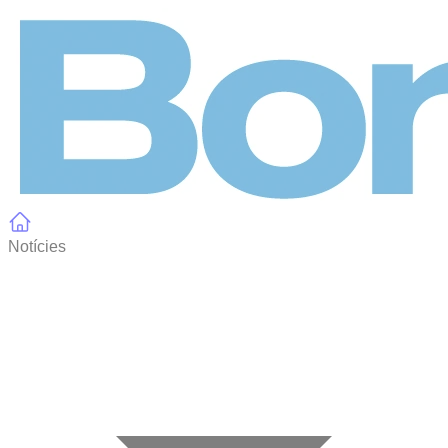
Panell de gestió de galetes
Notícies