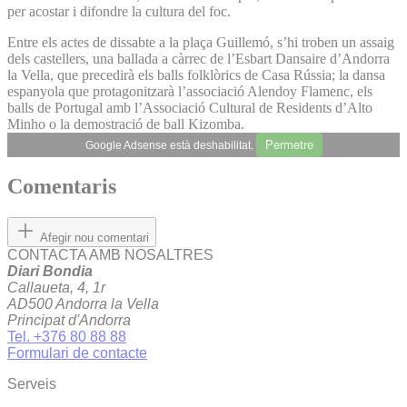
per acostar i difondre la cultura del foc.
Entre els actes de dissabte a la plaça Guillemó, s’hi troben un assaig
dels castellers, una ballada a càrrec de l’Esbart Dansaire d’Andorra
la Vella, que precedirà els balls folklòrics de Casa Rússia; la dansa
espanyola que protagonitzarà l’associació Alendoy Flamenc, els
balls de Portugal amb l’Associació Cultural de Residents d’Alto
Minho o la demostració de ball Kizomba.
Permetre
Google Adsense està deshabilitat.
Comentaris
Afegir nou comentari
CONTACTA AMB NOSALTRES
Diari Bondia
Callaueta, 4, 1r
AD500 Andorra la Vella
Principat d'Andorra
Tel. +376 80 88 88
Formulari de contacte
Serveis