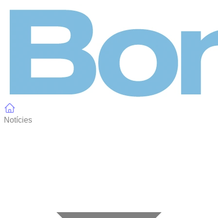
Panell de gestió de galetes
Notícies