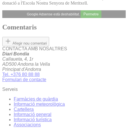
donació a l'Escola Nostra Senyora de Meritxell.
Permetre
Google Adsense està deshabilitat.
Comentaris
Afegir nou comentari
CONTACTA AMB NOSALTRES
Diari Bondia
Callaueta, 4, 1r
AD500 Andorra la Vella
Principat d'Andorra
Tel. +376 80 88 88
Formulari de contacte
Serveis
Farmàcies de guàrdia
Informació meteorològica
Cartellera
Informació general
Informació turística
Associacions