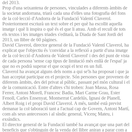
del 2013.
Prop d'una seixantena de persones, vinculades a diferents àmbits de
la societat andorrana, triarà cada una d'elles una fotografia del fons
de la col·lecció d'Andorra de la Fundació Valentí Claverol.
Posteriorment escriurà un text sobre el per què ha escollit aquella
imatge i què li inspira o què és el que li atrau. Amb el recull de tots
els textos i les imatges triades s'editarà, la Diada de Sant Jordi del
2013, un llibre de 60 pàgines.
David Claverol, director general de la Fundació Valentí Claverol, ha
explicat que l'objectiu és 'convidar a la reflexió a partir d'una imatge
de la col·lecció d'Andorra de Valentí Claverol' i des del punt de vista
de cada persona 'sense cap tipus de limitació més enllà de l'espai' ja
que no es podrà superar el que ocupi el text en un full.
Claverol ha avançat alguns dels noms a qui se'ls ha proposat i que ja
han acceptat participar en el projecte. Són persones que provenen de
diferents àmbits, des del privat al públic, passant pel món cultural i el
de la comunicació. Entre d'altres s'hi troben: Joan Massa, Rosa
Ferrer, Antoni Morell, Francesc Badia, Mari Carme Grau, Ester
Fenoll, Carles Ensenyat, Montserrat Cardelús, Ignasi de Planell,
Albert Roig i el propi David Claverol. A més, també està previst
demanar la col·laboració tant a l'actual cap de Govern, Antoni Martí,
com als seus antecessors i al síndic general, Vicenç Mateu, i
exsíndics.
El director general de la Fundació també ha avançat que una part del
beneficis que s'obtinguin de la venda del llibre aniran a parar com a