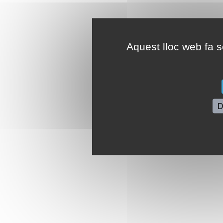
Aquest lloc web fa se
D