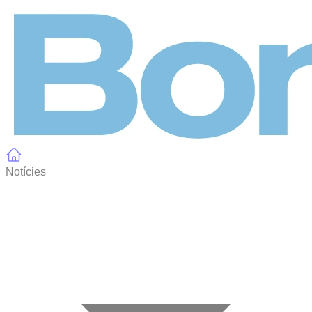
Panell de gestió de galetes
Notícies