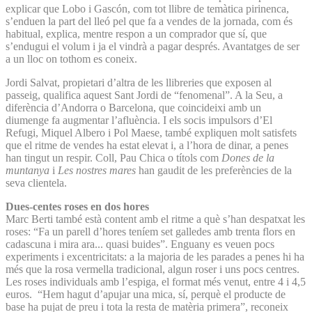
explicar que Lobo i Gascón, com tot llibre de temàtica pirinenca,
s’enduen la part del lleó pel que fa a vendes de la jornada, com és
habitual, explica, mentre respon a un comprador que sí, que
s’endugui el volum i ja el vindrà a pagar després. Avantatges de ser
a un lloc on tothom es coneix.
Jordi Salvat, propietari d’altra de les llibreries que exposen al
passeig, qualifica aquest Sant Jordi de “fenomenal”. A la Seu, a
diferència d’Andorra o Barcelona, que coincideixi amb un
diumenge fa augmentar l’afluència. I els socis impulsors d’El
Refugi, Miquel Albero i Pol Maese, també expliquen molt satisfets
que el ritme de vendes ha estat elevat i, a l’hora de dinar, a penes
han tingut un respir. Coll, Pau Chica o títols com
Dones de la
muntanya
i
Les nostres mares
han gaudit de les preferències de la
seva clientela.
Dues-centes roses en dos hores
Marc Berti també està content amb el ritme a què s’han despatxat les
roses: “Fa un parell d’hores teníem set galledes amb trenta flors en
cadascuna i mira ara... quasi buides”. Enguany es veuen pocs
experiments i excentricitats: a la majoria de les parades a penes hi ha
més que la rosa vermella tradicional, algun roser i uns pocs centres.
Les roses individuals amb l’espiga, el format més venut, entre 4 i 4,5
euros. “Hem hagut d’apujar una mica, sí, perquè el producte de
base ha pujat de preu i tota la resta de matèria primera”, reconeix