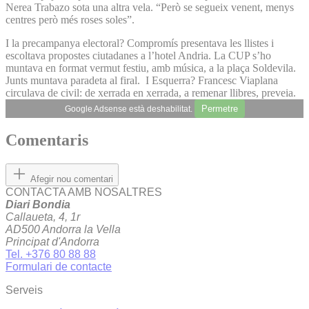
Nerea Trabazo sota una altra vela. “Però se segueix venent, menys
centres però més roses soles”.
I la precampanya electoral? Compromís presentava les llistes i
escoltava propostes ciutadanes a l’hotel Andria. La CUP s’ho
muntava en format vermut festiu, amb música, a la plaça Soldevila.
Junts muntava paradeta al firal. I Esquerra? Francesc Viaplana
circulava de civil: de xerrada en xerrada, a remenar llibres, preveia.
Permetre
Google Adsense està deshabilitat.
Comentaris
Afegir nou comentari
CONTACTA AMB NOSALTRES
Diari Bondia
Callaueta, 4, 1r
AD500 Andorra la Vella
Principat d'Andorra
Tel. +376 80 88 88
Formulari de contacte
Serveis