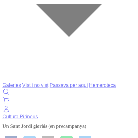
Galeries
Vist i no vist
Passava per aquí
Hemeroteca
Cultura
Pirineus
Un Sant Jordi gloriós (en precampanya)