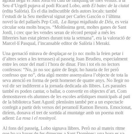
agrada llegir el Sant Jordi en clau de rànquing de més venuts: a la
Seu d’Urgell pujava al podi Ricard Lobo, amb
El batec de la ciutat
(edita Salòria). És el dia indiscutible dels autors locals: també
l’estudi de la Seu medieval signat per Carles Gascón o l’última
novel·la del pallarès Pep Coll,
La llarga migdiada de Déu,
es veia
circular sota molts braços. “Moltíssima gent, moltes ganes de Sant
Jordi, i crec que les vendes seran de rècord perquè a més les
llibreries han estat plenes durant tota la setmana”, era la valoració de
Marcel·lí Pasqual, l’incansable editor de Salòria i Meraki.
Una gernació mirava de desplaçar-se (o no: molts la feien petar i
d’altres seien a les terrasses) al passeig Joan Brudieu, especialment
entre les onze del matí i l’hora de dinar. Fins i tot els no lectors
confessos: “No, jo no soc gaire de llegir, ho hauria de fer però
confesso que no”, deia algú mentre assenyalava l’objecte de tota la
seva atenció en forma de petit homenet de quatre anys. No llegir no
vol dir ser indiferent a la jornada dedicada als llibres. Les paraules
també es poden cantar, o ballar, o convertir en objectes d’art. Com
demostraven els alumnes de les escoles artístiques municipals al pati
de la biblioteca Sant Agustí: pleníssim també per a un espectacle
confegit a partir dels versos del peramolí Ramon Besora. Emocionat,
diríem, donava el tret de sortida al muntatge amb un poema molt
adient:
La rosa i el rossinyol.
Al fons del passeig, Lobo signava llibres. Però no al mateix ritme
que ho va haver de fer dimecres a Sant Domènec: una hora es va