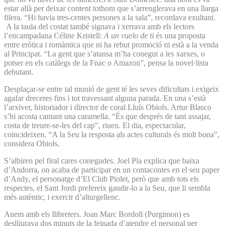
estar allà per deixar content tothom que s’arrenglerava en una llarga
filera. “Hi havia tres-centes persones a la sala”, recordava exultant.
A la taula del costat també signava i xerrava amb els lectors
l’encampadana Céline Kristell:
A un vuelo de ti
és una proposta
entre eròtica i romàntica que ni ha rebut promoció ni està a la venda
al Principat. “La gent que s’atansa m’ha conegut a les xarxes, o
potser en els catàlegs de la Fnac o Amazon”, pensa la novel·lista
debutant.
Desplaçar-se entre tal munió de gent té les seves dificultats i exigeix
agafar dreceres fins i tot travessant alguna parada. En una s’està
l’arxiver, historiador i director de coral Lluís Obiols. Artur Blasco
s’hi acosta cantant una caramella. “És que després de tant assajar,
costa de treure-se-les del cap”, riuen. El dia, espectacular,
coincideixen. “A la Seu la resposta als actes culturals és molt bona”,
considera Obiols.
S’albiren pel firal cares conegudes. Joel Pla explica que baixa
d’Andorra, on acaba de participar en un contacontes en el seu paper
d’Andy, el personatge d’El Club Piolet, però que amb tots els
respectes, el Sant Jordi prefereix gaudir-lo a la Seu, que li sembla
més autèntic, i exercir d’alturgellenc.
Anem amb els llibreters. Joan Marc Bordoll (Purgimon) es
deslliurava dos minuts de la feinada d’atendre el personal per