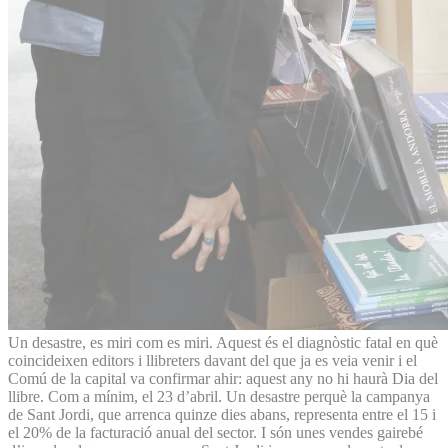
Un desastre, es miri com es miri. Aquest és el diagnòstic fatal en què
coincideixen editors i llibreters davant del que ja es veia venir i el
Comú de la capital va confirmar ahir: aquest any no hi haurà Dia del
llibre. Com a mínim, el 23 d’abril. Un desastre perquè la campanya
de Sant Jordi, que arrenca quinze dies abans, representa entre el 15 i
el 20% de la facturació anual del sector. I són unes vendes gairebé