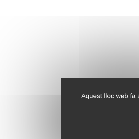
Aquest lloc web fa s