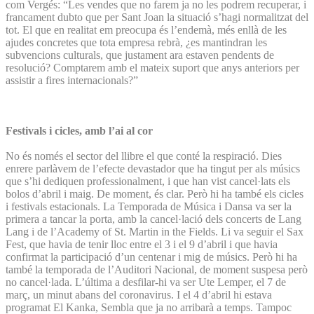
com Vergés: “Les vendes que no farem ja no les podrem recuperar, i
francament dubto que per Sant Joan la situació s’hagi normalitzat del
tot. El que en realitat em preocupa és l’endemà, més enllà de les
ajudes concretes que tota empresa rebrà, ¿es mantindran les
subvencions culturals, que justament ara estaven pendents de
resolució? Comptarem amb el mateix suport que anys anteriors per
assistir a fires internacionals?”
Festivals i cicles, amb l’ai al cor
No és només el sector del llibre el que conté la respiració. Dies
enrere parlàvem de l’efecte devastador que ha tingut per als músics
que s’hi dediquen professionalment, i que han vist cancel·lats els
bolos d’abril i maig. De moment, és clar. Però hi ha també els cicles
i festivals estacionals. La Temporada de Música i Dansa va ser la
primera a tancar la porta, amb la cancel·lació dels concerts de Lang
Lang i de l’Academy of St. Martin in the Fields. Li va seguir el Sax
Fest, que havia de tenir lloc entre el 3 i el 9 d’abril i que havia
confirmat la participació d’un centenar i mig de músics. Però hi ha
també la temporada de l’Auditori Nacional, de moment suspesa però
no cancel·lada. L’última a desfilar-hi va ser Ute Lemper, el 7 de
març, un minut abans del coronavirus. I el 4 d’abril hi estava
programat El Kanka, Sembla que ja no arribarà a temps. Tampoc