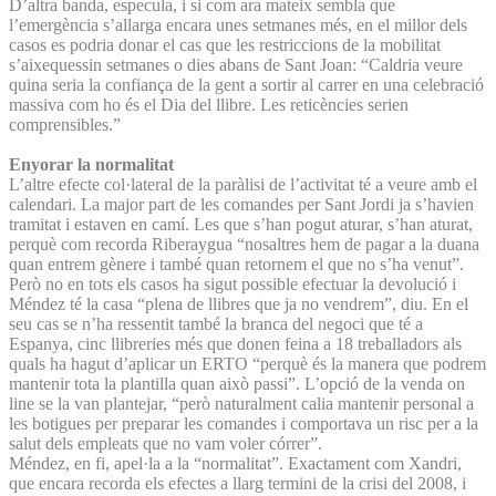
D’altra banda, especula, i si com ara mateix sembla que
l’emergència s’allarga encara unes setmanes més, en el millor dels
casos es podria donar el cas que les restriccions de la mobilitat
s’aixequessin setmanes o dies abans de Sant Joan: “Caldria veure
quina seria la confiança de la gent a sortir al carrer en una celebració
massiva com ho és el Dia del llibre. Les reticències serien
comprensibles.”
Enyorar la normalitat
L’altre efecte col·lateral de la paràlisi de l’activitat té a veure amb el
calendari. La major part de les comandes per Sant Jordi ja s’havien
tramitat i estaven en camí. Les que s’han pogut aturar, s’han aturat,
perquè com recorda Riberaygua “nosaltres hem de pagar a la duana
quan entrem gènere i també quan retornem el que no s’ha venut”.
Però no en tots els casos ha sigut possible efectuar la devolució i
Méndez té la casa “plena de llibres que ja no vendrem”, diu. En el
seu cas se n’ha ressentit també la branca del negoci que té a
Espanya, cinc llibreries més que donen feina a 18 treballadors als
quals ha hagut d’aplicar un ERTO “perquè és la manera que podrem
mantenir tota la plantilla quan això passi”. L’opció de la venda on
line se la van plantejar, “però naturalment calia mantenir personal a
les botigues per preparar les comandes i comportava un risc per a la
salut dels empleats que no vam voler córrer”.
Méndez, en fi, apel·la a la “normalitat”. Exactament com Xandri,
que encara recorda els efectes a llarg termini de la crisi del 2008, i