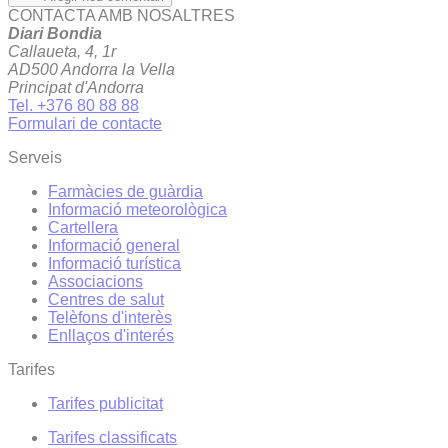
CONTACTA AMB NOSALTRES
Diari Bondia
Callaueta, 4, 1r
AD500 Andorra la Vella
Principat d'Andorra
Tel. +376 80 88 88
Formulari de contacte
Serveis
Farmàcies de guàrdia
Informació meteorològica
Cartellera
Informació general
Informació turística
Associacions
Centres de salut
Telèfons d'interès
Enllaços d'interés
Tarifes
Tarifes publicitat
Tarifes classificats