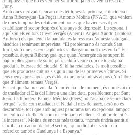
d’impuls: el que no es ven per Sant Jordi ja no es ven la resta de
l’any.
Amb dues derivades encara més tètriques: la primera, coincideixen
Anna Riberaygua (La Puça) i Antonio Molina (FNAC), que veníem
de dues temporades relativament bones que havien servit per
estabilitzar el sector després d’uns anys de depressió. La segona, i
aquí són els editors Oliver Vergés (Anem) i Àngels Xandri (Editorial
Andorra) els que tenen la paraula, és la ressaca d’aquesta sotragada
històrica i totalment imprevista: “El problema no és només Sant
Jordi, sinó que les conseqüències s’allargaran molt més enllà.” És
possible, augura Riberaygua, que quan l’emergència se superi hi
hagi moltes ganes de sortir, però caldrà veure com de tocada ha
quedat la butxaca del ciutadà. Si hi ha retallades, és molt possible
que els productes culturals siguin una de les primeres víctimes. Si
tens menys pressupost, és evident que prescindiràs abans d’un llibre
que d’aliment, remata Vergés.
És cert que ha pres volada l’ocurrència –de moment, és només això–
de traslladar el Dia del llibre a una altra data, possiblement per Sant
Joan. La llibretera Pamela Méndez (Idees) no l’acaba de veure clara
perquè “seria com traslladar el Nadal al mes de març, però no és
descartable, tot i que amb aquest panorama tan excepcional tampoc
no tenim cap indici de com reaccionaria el client. El pitjor de tot és
la incertesa”. Molina és encara més taxatiu, “només tindria sentit si
s’arriba a un acord de tot el sector, i quan dic tot el sector em
refereixo també a Catalunya i a Espanya.”