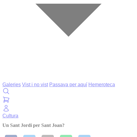
Galeries
Vist i no vist
Passava per aquí
Hemeroteca
Cultura
Un Sant Jordi per Sant Joan?