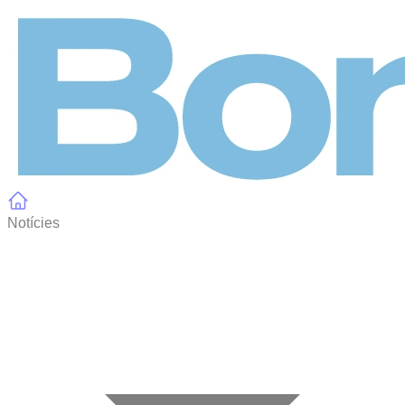
Panell de gestió de galetes
Notícies