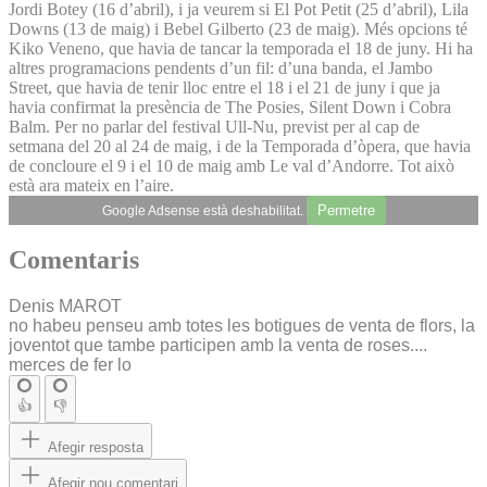
Jordi Botey (16 d’abril), i ja veurem si El Pot Petit (25 d’abril), Lila
Downs (13 de maig) i Bebel Gilberto (23 de maig). Més opcions té
Kiko Veneno, que havia de tancar la temporada el 18 de juny. Hi ha
altres programacions pendents d’un fil: d’una banda, el Jambo
Street, que havia de tenir lloc entre el 18 i el 21 de juny i que ja
havia confirmat la presència de The Posies, Silent Down i Cobra
Balm. Per no parlar del festival Ull-Nu, previst per al cap de
setmana del 20 al 24 de maig, i de la Temporada d’òpera, que havia
de concloure el 9 i el 10 de maig amb Le val d’Andorre. Tot això
està ara mateix en l’aire.
Permetre
Google Adsense està deshabilitat.
Comentaris
Denis MAROT
no habeu penseu amb totes les botigues de venta de flors, la
joventot que tambe participen amb la venta de roses....
merces de fer lo
👍
👎
Afegir resposta
Afegir nou comentari