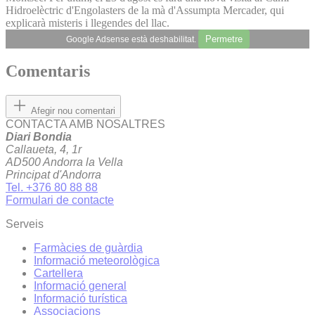
Hidroelèctric d'Engolasters de la mà d'Assumpta Mercader, qui
explicarà misteris i llegendes del llac.
Permetre
Google Adsense està deshabilitat.
Comentaris
Afegir nou comentari
CONTACTA AMB NOSALTRES
Diari Bondia
Callaueta, 4, 1r
AD500 Andorra la Vella
Principat d'Andorra
Tel. +376 80 88 88
Formulari de contacte
Serveis
Farmàcies de guàrdia
Informació meteorològica
Cartellera
Informació general
Informació turística
Associacions