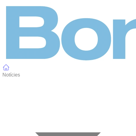
Panell de gestió de galetes
Notícies