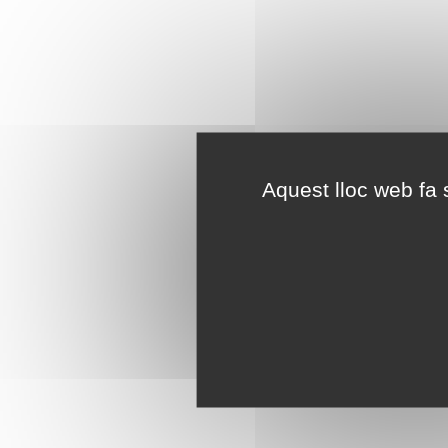
Aquest lloc web fa s