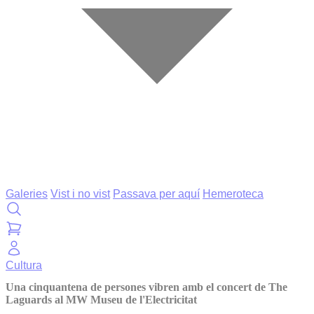
Galeries
Vist i no vist
Passava per aquí
Hemeroteca
Cultura
Una cinquantena de persones vibren amb el concert de The
Laguards al MW Museu de l'Electricitat