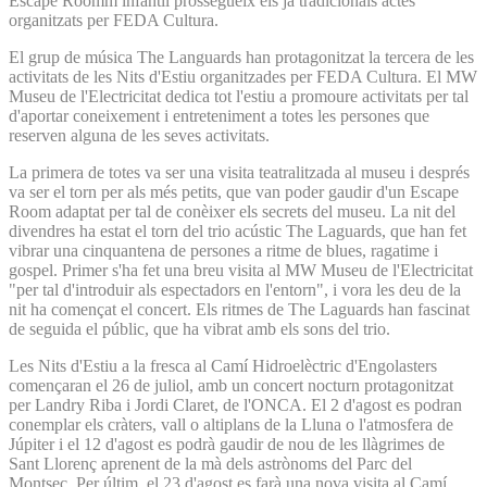
Escape Roomm infantil prossegueix els ja tradicionals actes
organitzats per FEDA Cultura.
El grup de música The Languards han protagonitzat la tercera de les
activitats de les Nits d'Estiu organitzades per FEDA Cultura. El MW
Museu de l'Electricitat dedica tot l'estiu a promoure activitats per tal
d'aportar coneixement i entreteniment a totes les persones que
reserven alguna de les seves activitats.
La primera de totes va ser una visita teatralitzada al museu i després
va ser el torn per als més petits, que van poder gaudir d'un Escape
Room adaptat per tal de conèixer els secrets del museu. La nit del
divendres ha estat el torn del trio acústic The Laguards, que han fet
vibrar una cinquantena de persones a ritme de blues, ragatime i
gospel. Primer s'ha fet una breu visita al MW Museu de l'Electricitat
"per tal d'introduir als espectadors en l'entorn", i vora les deu de la
nit ha començat el concert. Els ritmes de The Laguards han fascinat
de seguida el públic, que ha vibrat amb els sons del trio.
Les Nits d'Estiu a la fresca al Camí Hidroelèctric d'Engolasters
començaran el 26 de juliol, amb un concert nocturn protagonitzat
per Landry Riba i Jordi Claret, de l'ONCA. El 2 d'agost es podran
conemplar els cràters, vall o altiplans de la Lluna o l'atmosfera de
Júpiter i el 12 d'agost es podrà gaudir de nou de les llàgrimes de
Sant Llorenç aprenent de la mà dels astrònoms del Parc del
Montsec. Per últim, el 23 d'agost es farà una nova visita al Camí