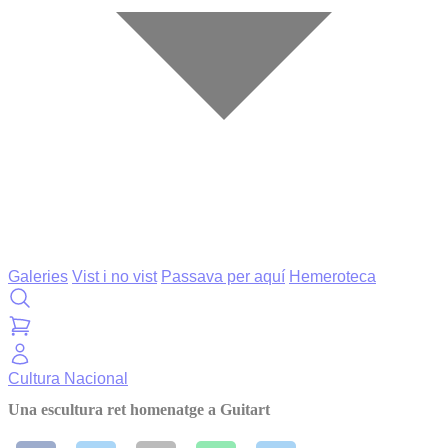
Galeries
Vist i no vist
Passava per aquí
Hemeroteca
Cultura
Nacional
Una escultura ret homenatge a Guitart