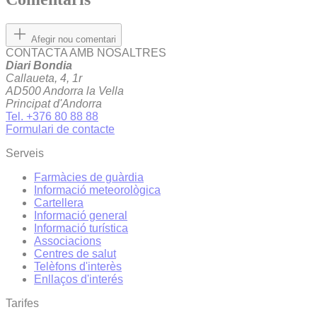
Afegir nou comentari
CONTACTA AMB NOSALTRES
Diari Bondia
Callaueta, 4, 1r
AD500 Andorra la Vella
Principat d'Andorra
Tel. +376 80 88 88
Formulari de contacte
Serveis
Farmàcies de guàrdia
Informació meteorològica
Cartellera
Informació general
Informació turística
Associacions
Centres de salut
Telèfons d'interès
Enllaços d'interés
Tarifes