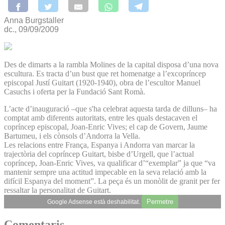
Anna Burgstaller
dc., 09/09/2009
Des de dimarts a la rambla Molines de la capital disposa d’una nova
escultura. Es tracta d’un bust que ret homenatge a l’excopríncep
episcopal Justí Guitart (1920-1940), obra de l’escultor Manuel
Casuchs i oferta per la Fundació Sant Romà.
L’acte d’inauguració –que s'ha celebrat aquesta tarda de dilluns– ha
comptat amb diferents autoritats, entre les quals destacaven el
copríncep episcopal, Joan-Enric Vives; el cap de Govern, Jaume
Bartumeu, i els cònsols d’Andorra la Vella.
Les relacions entre França, Espanya i Andorra van marcar la
trajectòria del copríncep Guitart, bisbe d’Urgell, que l’actual
copríncep, Joan-Enric Vives, va qualificar d’“exemplar” ja que “va
mantenir sempre una actitud impecable en la seva relació amb la
difícil Espanya del moment”. La peça és un monòlit de granit per fer
ressaltar la personalitat de Guitart.
Permetre
Google Adsense està deshabilitat.
Comentaris