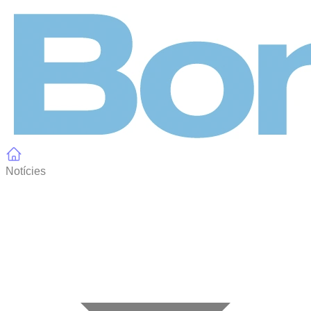
Panell de gestió de galetes
Notícies