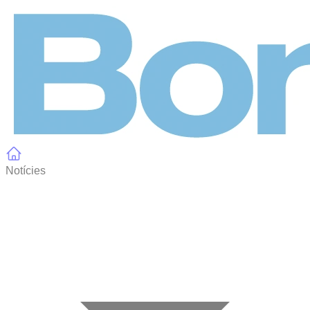
Panell de gestió de galetes
Notícies