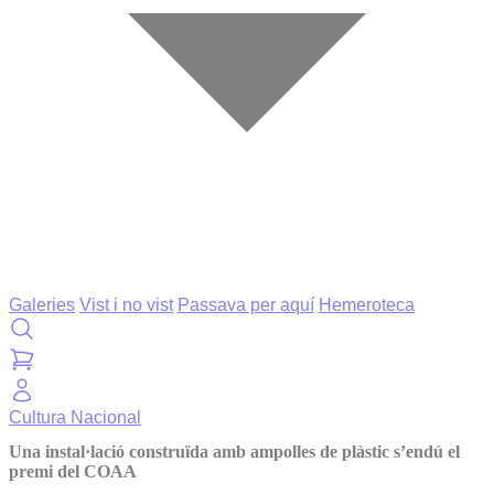
Galeries
Vist i no vist
Passava per aquí
Hemeroteca
Cultura
Nacional
Una instal·lació construïda amb ampolles de plàstic s’endú el
premi del COAA