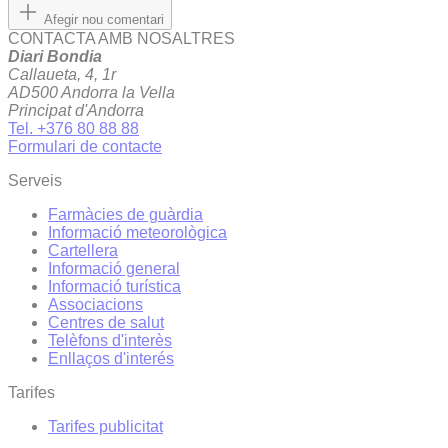
Afegir nou comentari
CONTACTA AMB NOSALTRES
Diari Bondia
Callaueta, 4, 1r
AD500 Andorra la Vella
Principat d'Andorra
Tel. +376 80 88 88
Formulari de contacte
Serveis
Farmàcies de guàrdia
Informació meteorològica
Cartellera
Informació general
Informació turística
Associacions
Centres de salut
Telèfons d'interès
Enllaços d'interés
Tarifes
Tarifes publicitat