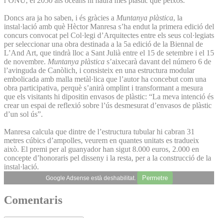
l’ONU, el 2050 als oceans hi haurà més plàstic que peixos.
Doncs ara ja ho saben, i és gràcies a
Muntanya plàstica
, la
instal·lació amb què Hèctor Manresa s’ha endut la primera edició del
concurs convocat pel Col·legi d’Arquitectes entre els seus col·legiats
per seleccionar una obra destinada a la 5a edició de la Biennal de
L’And Art, que tindrà lloc a Sant Julià entre el 15 de setembre i el 15
de novembre.
Muntanya plàstica
s’aixecarà davant del número 6 de
l’avinguda de Canòlich, i consisteix en una estructura modular
embolicada amb malla metàl·lica que l’autor ha concebut com una
obra participativa, perquè s’anirà omplint i transformant a mesura
que els visitants hi dipositin envasos de plàstic: “La meva intenció és
crear un espai de reflexió sobre l’ús desmesurat d’envasos de plàstic
d’un sol ús”.
Manresa calcula que dintre de l’estructura tubular hi cabran 31
metres cúbics d’ampolles, veurem en quantes unitats es tradueix
això. El premi per al guanyador han sigut 8.000 euros, 2.000 en
concepte d’honoraris pel disseny i la resta, per a la construcció de la
instal·lació.
Permetre
Google Adsense està deshabilitat.
Comentaris