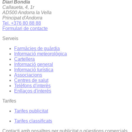
Diari Bondia
Callaueta, 4, 1r
AD500 Andorra la Vella
Principat d'Andorra
Tel. +376 80 88 88
Formulari de contacte
Serveis
Farmàcies de guàrdia
Informació meteorològica
Cartellera
Informació general
Informació turística
Associacions
Centres de salut
Telèfons d'interès
Enllaços d'interés
Tarifes
Tarifes publicitat
Tarifes classificats
Contacti amb nosaltres per publicitat o qüestions comercials