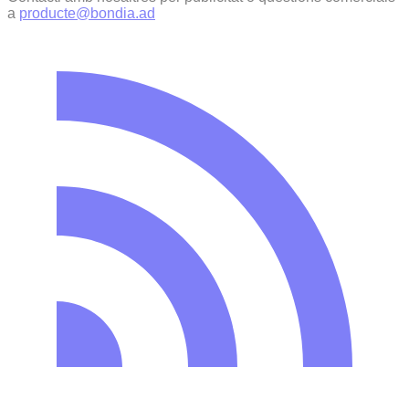
a
producte@bondia.ad