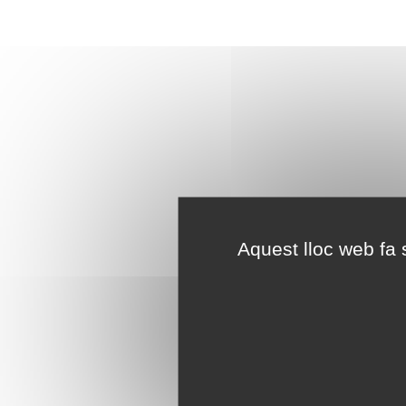
Aquest lloc web fa s