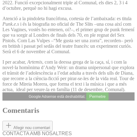
2022. Funció excepcionalment triple al Comunal, els dies 2, 3 i 4
d’octubre, perquè no hi hagi excusa.
Atenció a la pindoleta francòfona, cortesia de l’ambaixada: es titula
Punk.e.s
i és la biografia no oficial de The Slits –una cosa així com
Les Vagines, vostès ho entenen, oi?–, el primer grup de punk femení
que va sorgir al Londres de finals dels 70, en ple regnat del Sex
Pistols. Com Las Vulpes –“Me gusta ser una zorra”, recorden– però
en british i passat pel sedàs del teatre francès: un experiment curiós.
Serà el 6 de novembre al Comunal.
I per acabar,
Artemis
, com la deessa grega de la caça, sí, i com la
novel·la homònima d’Andy Weir: un drama unipersonal que explora
el trànsit de l’adolescència a l’edat adulta a través dels ulls de Diana,
que recorre a la ciència-ficció per pirar-se-les de la vida real. Tour de
force de Mireia Morera, que forma el text i la música i que a més
actua, ideal per veure-la en família (11 de desembre, Comunal).
Permetre
Google Adsense està deshabilitat.
Comentaris
Afegir nou comentari
CONTACTA AMB NOSALTRES