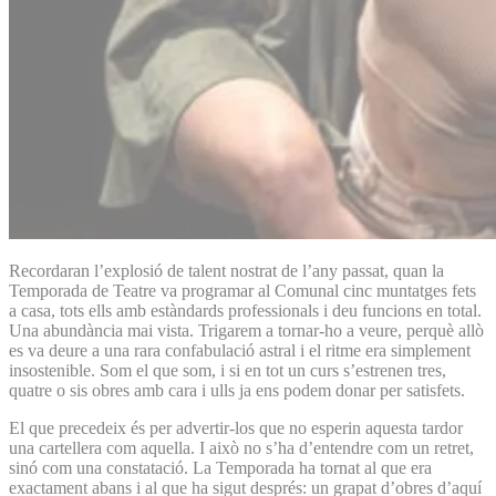
Recordaran l’explosió de talent nostrat de l’any passat, quan la
Temporada de Teatre va programar al Comunal cinc muntatges fets
a casa, tots ells amb estàndards professionals i deu funcions en total.
Una abundància mai vista. Trigarem a tornar-ho a veure, perquè allò
es va deure a una rara confabulació astral i el ritme era simplement
insostenible. Som el que som, i si en tot un curs s’estrenen tres,
quatre o sis obres amb cara i ulls ja ens podem donar per satisfets.
El que precedeix és per advertir-los que no esperin aquesta tardor
una cartellera com aquella. I això no s’ha d’entendre com un retret,
sinó com una constatació. La Temporada ha tornat al que era
exactament abans i al que ha sigut després: un grapat d’obres d’aquí