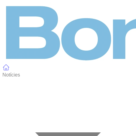
Panell de gestió de galetes
Notícies