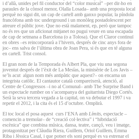
i d’allà, unides pel fil conductor del “color musical” –per dir-ho en
paraules de la cònsol menor, Olalla Losada– amb una proposta local
perquè no sigui dit, un cap de cartell amb ganxo popular, la píndola
francòfona amb toc underground i un monòleg postadolescent per
atreure el públic jove. Que no està malament, ep, però que tampoc
no és res que un aficionat mitjanet no pugui veure en una escapada
de cap de setmana a Barcelona (o a Tolosa). Que el Claror continuï
en obres –es reincorporarà a l’hivern, després de cinc anys fora de
joc– ens salva de l’última obra de Joan Pera, si és que en té alguna
en cartell. Trist consol.
El gran nom de la Temporada és Albert Pla, que viu una segona
joventut després de l’èxit de La Mesías, la minisèrie de Los Javis –
se’ls acut algun nom més antipàtic que aquest?– on encarna un
integrista catòlic. El cantautor català compareixerà, atenció, al
Centre de Congressos –i no al Comunal– amb The Surprise Band i
un espectacle rumber on s’acompanya del guitarrista Diego Cortés.
Serà la seva tercera vegada a la capital, on va debutar el 1997 i va
repetir el 2012, i la cita és el 15 d’octubre. Omplirà.
El toc local el posa aquest curs l’ENA amb
Límits
, espectacle –
comencin a tremolar– de “creació col·lectiva” i “hibridació
escènica” que combina música, dansa, teatre, cançó, veu i imatge,
protagonitzat per Clàudia Riera, Guillem, Oriol Guillem, Emma
Riba i Jèssica Casal, i que potser els soni perquè es va estrenar el