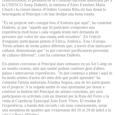
l'esdeveniment, el president de la Comissió nacional andorrana per a
la UNESCO Josep Dallerès, la ministra d'Afers Exteriors Maria
Ubach i la cònsol menor d'Ordino Gemma Riba els han donat la
benvinguda al Principat i els han desitjat una bona estada.
"És un projecte més conegut fora d'Andorra que aquí", ha comentat
Dallerès, ja que "aquells que hi participen s'emporten una
experiència molt bona i cada vegada tenim més demanda de
persones que volen fer una estada amb nosaltres". En l'edició
d'enguany participaran pintors d'Àfrica, Amèrica, Àsia i Europa.
Trenta artistes de trenta països diferents que, a través d'un intercanvi
cultural, demostraran que "es pot conviure pacíficament provenint
de cultures diferents", com ha comentat Dallerès.
Els pintors conviuran al Principat dues setmanes en un Art Camp on
no només crearan, sinó que també podran conèixer gent d'altres
països i intercanviar experiències. "Jo just començo a pintar i aquí hi
ha molts artistes d'arreu del món dels que podré aprendre" ha
comentat l'artista andorrana Ariadna Segura, una de les participants
en el projecte. A la vegada també és una oportunitat per donar a
conèixer la història del Principat als artistes convidats, per això
participaran en activitats com un itinerari per la Ruta del Ferro o la
visita al Copríncep Episcopal Joan Enric Vives. El resultat de
l'experiència, a banda dels records i els nous coneixements, seran
una norantena de quadres que s'exposaran del 20 al 29 de juliol a la
sala La Buna d'Ordino.