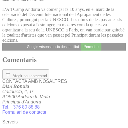
L'Art Camp Andorra va començar fa 10 anys, en el marc de la
celebració del Decenni Internacional de l'Apropament de les
Cultures, promogut per la UNESCO. Les obres de les passades sis
edicions exposat a l'estranger, en mostres com la que es va
organitzar a la seu de la UNESCO a París, on van participar gairebé
la totalitat d'artistes que van passat pel Principat durant les passades
edicions.
Permetre
Google Adsense està deshabilitat.
Comentaris
Afegir nou comentari
CONTACTA AMB NOSALTRES
Diari Bondia
Callaueta, 4, 1r
AD500 Andorra la Vella
Principat d'Andorra
Tel. +376 80 88 88
Formulari de contacte
Serveis