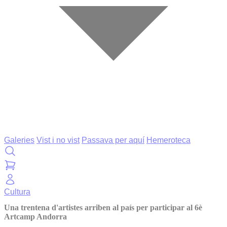
Galeries
Vist i no vist
Passava per aquí
Hemeroteca
Cultura
Una trentena d'artistes arriben al país per participar al 6è
Artcamp Andorra