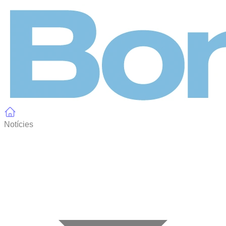
Panell de gestió de galetes
Notícies