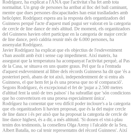
Rodríguez, ha explicat a l'ANA que l'activitat s'ha fet amb tota
normalitat. Un grup de persones ha arribat al lloc del ball caminant,
mentre que dues persones discapacitades han estat traslladades amb
helicòpter. Rodríguez espera ara la resposta dels organtizadors del
Guinness perquè l'acte d'aquest matí pugui ser valorat en la categoria
de cercle de line dance de més altitud. De moment, els organitzadors
del Guinness havien ofert participar en la categoria de major cercle
de line dance, però caldria reunir més de 6.000 persones, ha
assenyalat Rodríguez.
Javier Rodríguez ha explicat que els objectius de l'esdeveniment
s'han assolit amb èxit i sense cap impediment. Així mateix, ha
assegurat que la temperatura ha acompanyat l'activitat perquè, al Pas
de la Casa, se situava en uns quatre graus. Pel que fa a l'entrada
d'aquest esdeveniment al llibre dels rècords Guinness ha dit que 'és a
posteriori però, abans de tot això, independentment de si entra als
Guinness, el que hem fet ja és una proesa que no té comparació'.
Segons Rodríguez, és excepcional el fet de 'pujar a 2.500 metres
d'altitud fent la unió de tres països' i ha subratllat que 'són condicions
que ho converteixen en una proesa especialment única'.
Rodríguez ha comentat que veu difícil poder incloure's a la categoria
que els organitzadors li havien proposat, que és la del major cercle
de line dance i és per això que ha proposat la categoria de cercle de
line dance highest, és a dir, a més altitutd. 'Si donen el vist-i-plau
tenim dos testimonis, la consellera Olga Areny i l'alcalde de la Seu,
Albert Batalla, no cal tenir representatns del rècord Guinness'. Així