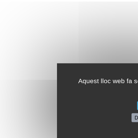
Aquest lloc web fa se
D