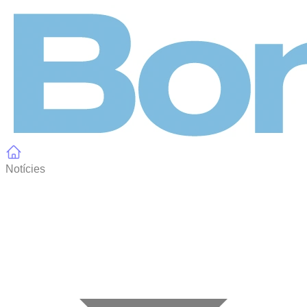
Panell de gestió de galetes
Notícies