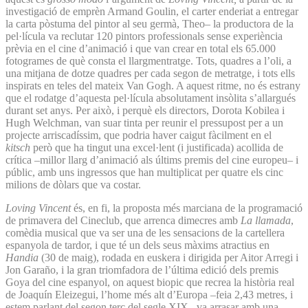
investigació de emprèn Armand Goulin, el carter enderiat a entregar
la carta pòstuma del pintor al seu germà, Theo– la productora de la
pel·lícula va reclutar 120 pintors professionals sense experiència
prèvia en el cine d’animació i que van crear en total els 65.000
fotogrames de què consta el llargmentratge. Tots, quadres a l’oli, a
una mitjana de dotze quadres per cada segon de metratge, i tots ells
inspirats en teles del mateix Van Gogh. A aquest ritme, no és estrany
que el rodatge d’aquesta pel·lícula absolutament insòlita s’allargués
durant set anys. Per això, i perquè els directors, Dorota Kobilea i
Hugh Welchman, van suar tinta per reunir el pressupost per a un
projecte arriscadíssim, que podria haver caigut fàcilment en el
kitsch
però que ha tingut una excel·lent (i justificada) acollida de
crítica –millor llarg d’animació als últims premis del cine europeu– i
públic, amb uns ingressos que han multiplicat per quatre els cinc
milions de dòlars que va costar.
Loving Vincent
és, en fi, la proposta més marciana de la programació
de primavera del Cineclub, que arrenca dimecres amb
La llamada
,
comèdia musical que va ser una de les sensacions de la cartellera
espanyola de tardor, i que té un dels seus màxims atractius en
Handia
(30 de maig), rodada en euskera i dirigida per Aitor Arregi i
Jon Garaño, i la gran triomfadora de l’última edició dels premis
Goya del cine espanyol, on aquest biopic que recrea la història real
de Joaquín Eleizegui, l’home més alt d’Europa –feia 2,43 metres, i
estem parlant del segon terç del segle XIX– va arrasar amb una