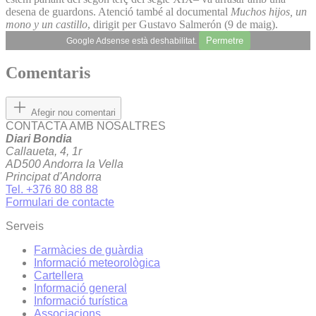
desena de guardons. Atenció també al documental
Muchos hijos, un
mono y un castillo
, dirigit per Gustavo Salmerón (9 de maig).
Permetre
Google Adsense està deshabilitat.
Comentaris
Afegir nou comentari
CONTACTA AMB NOSALTRES
Diari Bondia
Callaueta, 4, 1r
AD500 Andorra la Vella
Principat d'Andorra
Tel. +376 80 88 88
Formulari de contacte
Serveis
Farmàcies de guàrdia
Informació meteorològica
Cartellera
Informació general
Informació turística
Associacions