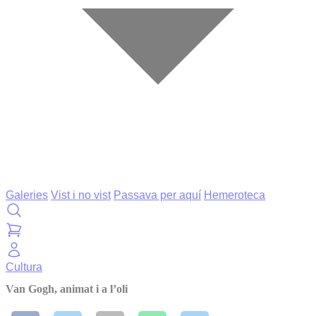
Galeries
Vist i no vist
Passava per aquí
Hemeroteca
Cultura
Van Gogh, animat i a l’oli