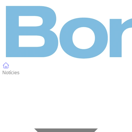
Panell de gestió de galetes
Notícies