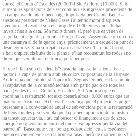
euros), el Comú d’Escaldes (20.000) i Ski Andorra (10.000). Si hi
sumem les aportacions dels set comuns i els ingressos procedents de
la campanya de micromecenatge impulsada per Claude Benet –
aleshores president de Velles Cases i autèntic motor d’aquesta
aventura–, el resultat són els prop de 60.000 euros que s’hi han
invertit fins a la data. Són molts diners, sí, però que es veuen de
seguida, tot sigui dit, perquè el Fargo d’avui s’assembla com un ou a
una castanya al de fa quatre anys, pràcticament un esquelet a punt de
desintegrar-se. S’ha sorrejat la carrosseria i se n’ha retirat l’òxid,
s’han omplert els buits de la planxa, s’han reconstituït les rodes i no
direm que sembli nou de trinca, però per poc.
El que li falta són els “detalls”: fusteria, tapisseria, seients, baca,
motor i la capa de pintura amb els colors corporatius de la Hispano-
Andorrana que culminarà l’operació. Segons Domènec Bascompte,
al capdavant de la comissió tècnica amb participació de totes les
parts (Velles Cases, Cultura, Escaldes i Ski Andorra) que en
coordina la restauració, tot això costarà altres 40.000 euros que ara
mateix no existeixen. Hi havia l’esperança que el projecte es pogués
presentar a la convocatòria anual de subvencions per a la restauració
de béns mobles però sembla que la primera aportació del ministeri
ha tancat aquesta via, i ara cal buscar el finançament des de zero,
“perquè no queda ni un euro del que es va ingressar per la via del
patrocini”. Bascompte veu “bona predisposició” en els espònsors
que ja es van embarcar en la primera fase, “però de moment no s’ha