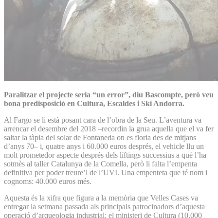
Paralitzar el projecte seria “un error”, diu Bascompte, però veu
bona predisposició en Cultura, Escaldes i Ski Andorra.
Al Fargo se li està posant cara de l’obra de la Seu. L’aventura va
arrencar el desembre del 2018 –recordin la grua aquella que el va fer
saltar la tàpia del solar de Fontaneda on es floria des de mitjans
d’anys 70– i, quatre anys i 60.000 euros després, el vehicle llu un
molt prometedor aspecte després dels líftings successius a què l’ha
sotmès al taller Catalunya de la Comella, però li falta l’empenta
definitiva per poder treure’l de l’UVI. Una empenteta que té nom i
cognoms: 40.000 euros més.
Aquesta és la xifra que figura a la memòria que Velles Cases va
entregar la setmana passada als principals patrocinadors d’aquesta
operació d’arqueologia industrial: el ministeri de Cultura (10.000