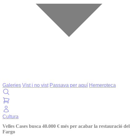
Galeries
Vist i no vist
Passava per aquí
Hemeroteca
Cultura
Velles Cases busca 40.000 € més per acabar la restauració del
Fargo