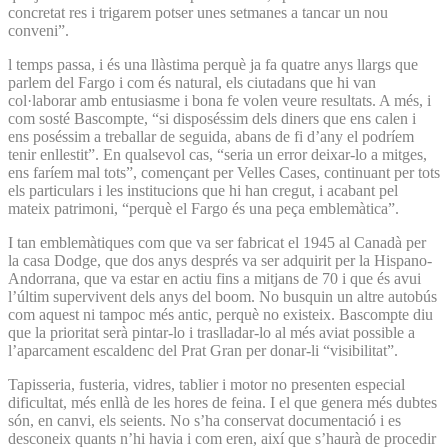
concretat res i trigarem potser unes setmanes a tancar un nou
conveni”.
l temps passa, i és una llàstima perquè ja fa quatre anys llargs que
parlem del Fargo i com és natural, els ciutadans que hi van
col·laborar amb entusiasme i bona fe volen veure resultats. A més, i
com sosté Bascompte, “si disposéssim dels diners que ens calen i
ens poséssim a treballar de seguida, abans de fi d’any el podríem
tenir enllestit”. En qualsevol cas, “seria un error deixar-lo a mitges,
ens faríem mal tots”, començant per Velles Cases, continuant per tots
els particulars i les institucions que hi han cregut, i acabant pel
mateix patrimoni, “perquè el Fargo és una peça emblemàtica”.
I tan emblemàtiques com que va ser fabricat el 1945 al Canadà per
la casa Dodge, que dos anys després va ser adquirit per la Hispano-
Andorrana, que va estar en actiu fins a mitjans de 70 i que és avui
l’últim supervivent dels anys del boom. No busquin un altre autobús
com aquest ni tampoc més antic, perquè no existeix. Bascompte diu
que la prioritat serà pintar-lo i traslladar-lo al més aviat possible a
l’aparcament escaldenc del Prat Gran per donar-li “visibilitat”.
Tapisseria, fusteria, vidres, tablier i motor no presenten especial
dificultat, més enllà de les hores de feina. I el que genera més dubtes
són, en canvi, els seients. No s’ha conservat documentació i es
desconeix quants n’hi havia i com eren, així que s’haurà de procedir