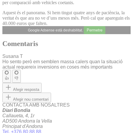
per comparació amb vehicles coetanis.
Aquest és el panorama. Si hem tingut quatre anys de paciència, la
veritat és que ara no ve d’uns mesos més. Però cal que apareguin els
40.000 euros que falten.
Permetre
Google Adsense està deshabilitat.
Comentaris
Susana T
Ho sento però em semblen massa calers quan la situació
actual requereix inversions en coses més importants
👍
👎
Afegir resposta
Afegir nou comentari
CONTACTA AMB NOSALTRES
Diari Bondia
Callaueta, 4, 1r
AD500 Andorra la Vella
Principat d'Andorra
Tel. +376 80 88 88