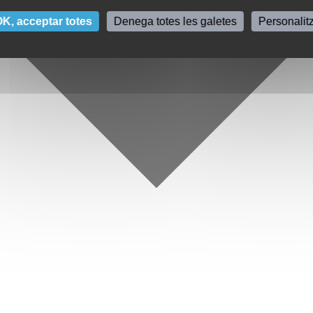
K, acceptar totes
Denega totes les galetes
Personalit