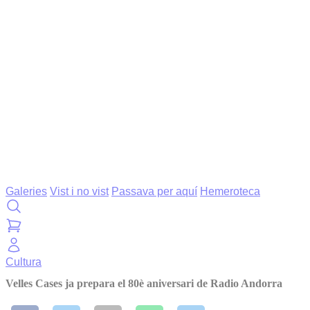
Galeries
Vist i no vist
Passava per aquí
Hemeroteca
Cultura
Velles Cases ja prepara el 80è aniversari de Radio Andorra