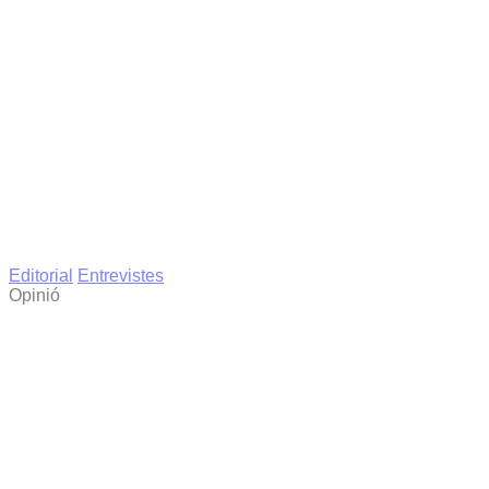
Editorial
Entrevistes
Opinió