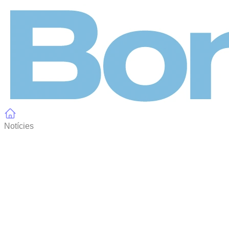
Panell de gestió de galetes
Notícies