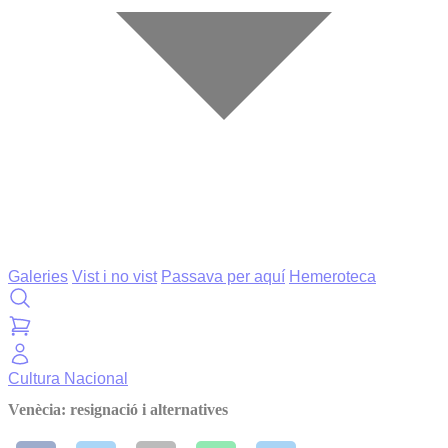
Galeries
Vist i no vist
Passava per aquí
Hemeroteca
Cultura
Nacional
Venècia: resignació i alternatives