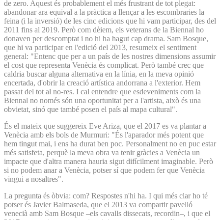
de zero. Aquest és probablement el més frustrant de tot plegat:
abandonar ara equival a la pràctica a llençar a les escombraries la
feina (i la inversió) de les cinc edicions que hi vam participar, des del
2011 fins al 2019. Però com dèiem, els veterans de la Biennal ho
donaven per descomptat i no hi ha hagut cap drama. Sam Bosque,
que hi va participar en l'edició del 2013, resumeix el sentiment
general: "Entenc que per a un país de les nostres dimensions assumir
el cost que representa Venècia és complicat. Però també crec que
caldria buscar alguna alternativa en la línia, en la meva opinió
encertada, d'obrir la creació artística andorrana a l'exterior. Hem
passat del tot al no-res. I cal entendre que esdeveniments com la
Biennal no només són una oportunitat per a l'artista, això és una
obvietat, sinó que també posen el país al mapa cultural".
És el mateix que suggereix Eve Ariza, que el 2017 es va plantar a
Venècia amb els bols de Murmuri: "És l'aparador més potent que
hem tingut mai, i ens ha durat ben poc. Personalment no en puc estar
més satisfeta, perquè la meva obra va tenir gràcies a Venècia un
impacte que d'altra manera hauria sigut difícilment imaginable. Però
si no podem anar a Venècia, potser sí que podem fer que Venècia
vingui a nosaltres".
La pregunta és òbvia: com? Respostes n'hi ha. I qui més clar ho té
potser és Javier Balmaseda, que el 2013 va compartir pavelló
venecià amb Sam Bosque –els cavalls dissecats, recordin–, i que el