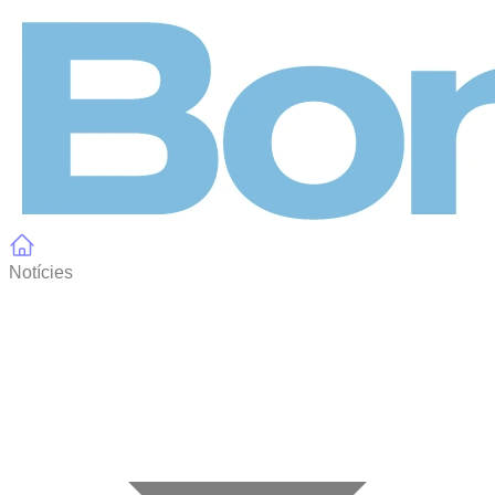
Panell de gestió de galetes
Notícies