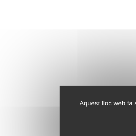
Aquest lloc web fa s