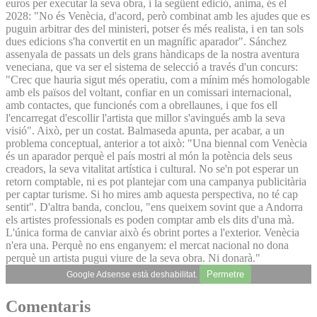
euros per executar la seva obra, i la següent edició, anima, és el
2028: "No és Venècia, d'acord, però combinat amb les ajudes que es
puguin arbitrar des del ministeri, potser és més realista, i en tan sols
dues edicions s'ha convertit en un magnífic aparador". Sánchez
assenyala de passats un dels grans hàndicaps de la nostra aventura
veneciana, que va ser el sistema de selecció a través d'un concurs:
"Crec que hauria sigut més operatiu, com a mínim més homologable
amb els països del voltant, confiar en un comissari internacional,
amb contactes, que funcionés com a obrellaunes, i que fos ell
l'encarregat d'escollir l'artista que millor s'avingués amb la seva
visió". Això, per un costat. Balmaseda apunta, per acabar, a un
problema conceptual, anterior a tot això: "Una biennal com Venècia
és un aparador perquè el país mostri al món la potència dels seus
creadors, la seva vitalitat artística i cultural. No se'n pot esperar un
retorn comptable, ni es pot plantejar com una campanya publicitària
per captar turisme. Si ho mires amb aquesta perspectiva, no té cap
sentit". D'altra banda, conclou, "ens queixem sovint que a Andorra
els artistes professionals es poden comptar amb els dits d'una mà.
L'única forma de canviar això és obrint portes a l'exterior. Venècia
n'era una. Perquè no ens enganyem: el mercat nacional no dona
perquè un artista pugui viure de la seva obra. Ni donarà."
Permetre
Google Adsense està deshabilitat.
Comentaris