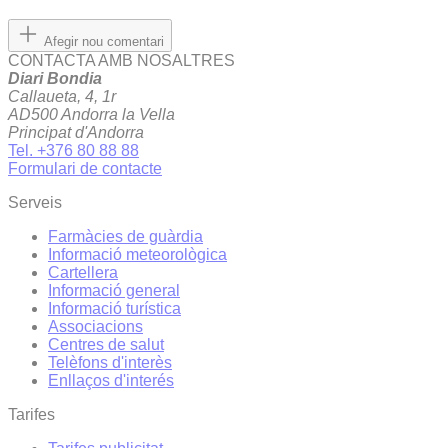
Afegir nou comentari
CONTACTA AMB NOSALTRES
Diari Bondia
Callaueta, 4, 1r
AD500 Andorra la Vella
Principat d'Andorra
Tel. +376 80 88 88
Formulari de contacte
Serveis
Farmàcies de guàrdia
Informació meteorològica
Cartellera
Informació general
Informació turística
Associacions
Centres de salut
Telèfons d'interès
Enllaços d'interés
Tarifes