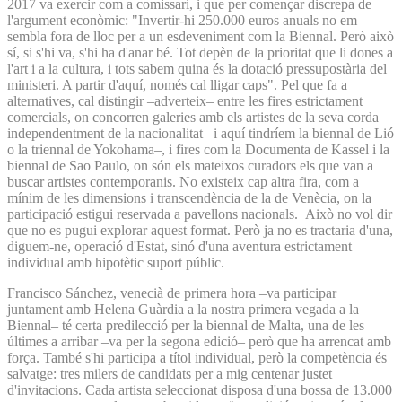
2017 va exercir com a comissari, i que per començar discrepa de
l'argument econòmic: "Invertir-hi 250.000 euros anuals no em
sembla fora de lloc per a un esdeveniment com la Biennal. Però això
sí, si s'hi va, s'hi ha d'anar bé. Tot depèn de la prioritat que li dones a
l'art i a la cultura, i tots sabem quina és la dotació pressupostària del
ministeri. A partir d'aquí, només cal lligar caps". Pel que fa a
alternatives, cal distingir –adverteix– entre les fires estrictament
comercials, on concorren galeries amb els artistes de la seva corda
independentment de la nacionalitat –i aquí tindríem la biennal de Lió
o la triennal de Yokohama–, i fires com la Documenta de Kassel i la
biennal de Sao Paulo, on són els mateixos curadors els que van a
buscar artistes contemporanis. No existeix cap altra fira, com a
mínim de les dimensions i transcendència de la de Venècia, on la
participació estigui reservada a pavellons nacionals. Això no vol dir
que no es pugui explorar aquest format. Però ja no es tractaria d'una,
diguem-ne, operació d'Estat, sinó d'una aventura estrictament
individual amb hipotètic suport públic.
Francisco Sánchez, venecià de primera hora –va participar
juntament amb Helena Guàrdia a la nostra primera vegada a la
Biennal– té certa predilecció per la biennal de Malta, una de les
últimes a arribar –va per la segona edició– però que ha arrencat amb
força. També s'hi participa a títol individual, però la competència és
salvatge: tres milers de candidats per a mig centenar justet
d'invitacions. Cada artista seleccionat disposa d'una bossa de 13.000