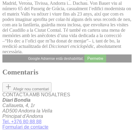
Madrid, Verona, Tivissa, Andorra i... Dachau. Von Bauer viu al
número 65 del Passeig de Gràcia, casualment l’edifici modernista on
el mateix Valls va néixer i viure fins als 23 anys, així que com es
poden imaginar aprofita per colar-hi alguns dels seus records de nen,
com ara la fanfàrria, guàrdia mora inclosa, que envoltava les visites
del Caudillo a la Ciutat Comtal. Té també en cartera una mena de
memòries amb les anècdotes d’una vida dedicada a la correcció
–“Ho dec a l’ofici que m’ha donat de menjar”– i, tant de bo, la
reedició actualitzada del
Diccionari enciclopèdic
, absolutament
necessària.
Permetre
Google Adsense està deshabilitat.
Comentaris
Afegir nou comentari
CONTACTA AMB NOSALTRES
Diari Bondia
Callaueta, 4, 1r
AD500 Andorra la Vella
Principat d'Andorra
Tel. +376 80 88 88
Formulari de contacte