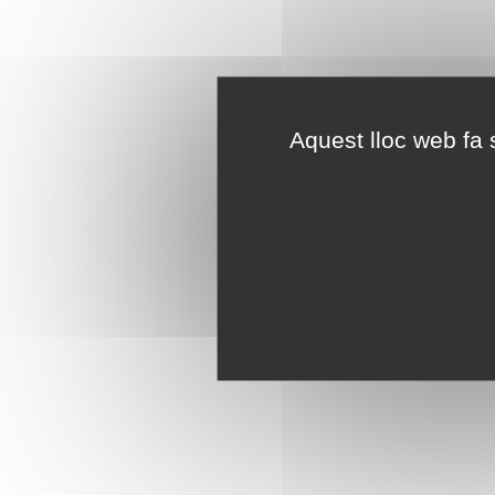
Aquest lloc web fa s