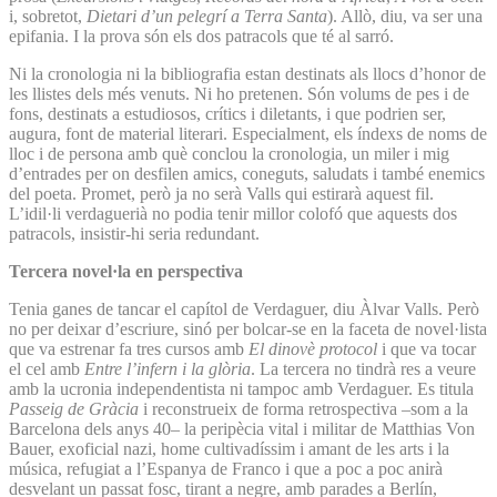
i, sobretot,
Dietari d’un pelegrí a Terra Santa
). Allò, diu, va ser una
epifania. I la prova són els dos patracols que té al sarró.
Ni la cronologia ni la bibliografia estan destinats als llocs d’honor de
les llistes dels més venuts. Ni ho pretenen. Són volums de pes i de
fons, destinats a estudiosos, crítics i diletants, i que podrien ser,
augura, font de material literari. Especialment, els índexs de noms de
lloc i de persona amb què conclou la cronologia, un miler i mig
d’entrades per on desfilen amics, coneguts, saludats i també enemics
del poeta. Promet, però ja no serà Valls qui estirarà aquest fil.
L’idil·li verdaguerià no podia tenir millor colofó que aquests dos
patracols, insistir-hi seria redundant.
Tercera novel·la en perspectiva
Tenia ganes de tancar el capítol de Verdaguer, diu Àlvar Valls. Però
no per deixar d’escriure, sinó per bolcar-se en la faceta de novel·lista
que va estrenar fa tres cursos amb
El dinovè protocol
i que va tocar
el cel amb
Entre l’infern i la glòria
. La tercera no tindrà res a veure
amb la ucronia independentista ni tampoc amb Verdaguer. Es titula
Passeig de Gràcia
i reconstrueix de forma retrospectiva –som a la
Barcelona dels anys 40– la peripècia vital i militar de Matthias Von
Bauer, exoficial nazi, home cultivadíssim i amant de les arts i la
música, refugiat a l’Espanya de Franco i que a poc a poc anirà
desvelant un passat fosc, tirant a negre, amb parades a Berlín,