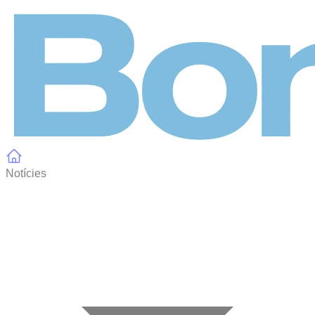
Panell de gestió de galetes
Notícies