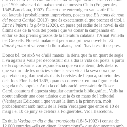
pel 150è aniversari del naixement de mossèn Cinto (Folgueroles,
1845-Barcelona, 1902). És cert que entremig en van sortir fills
col·laterals i probablement imprevistos, posem que
Els noms de nom
del poema Canigó
(2013), que és exactament el que promet el títol, i
Entre l’infern i la glòria
(2020), on passa pel sedàs de la novel·la els
últims dies de la vida del poeta i que va donar la campanada en
endur-se dos premis grossos de la literatura catalana: l’Amat-Piniella
i el Crexells. No està malament per a una primera novel·la –
El
dinovè protocol
va veure la llum abans, però l’havia escrit després.
Doncs bé, tot això ve d’allà mateix: la dèria que fa un quart de segle
li va agafar a Valls per deconstruir dia a dia la vida del poeta, a partir
de la copiosíssima correspondència que va mantenir, dels dietaris
que va dur i de les notícies sobre la seva vida i la seva obra que
apareixien regularment als diaris i revistes de l’època, sobretot des
dels Jocs Florals del 1865, quan es converteix en una figura cada
vegada més popular. Amb la col·laboració necessària de Roser
Carol, coautora d’aquesta singular ocurrència bibliogràfica, Valls ha
pogut enllestir una obra titànica que ja és en mans de l’editorial
(Verdaguer Edicions) i que veurà la llum a la primavera, molt
probablement amb motiu de la Festa Verdaguer que entre el 10 de
maig i el 10 de juny se celebra a Folgueroles, Vic i Barcelona.
Es titula
Verdaguer dia a dia: cronologia
(1845-1902) i consta de
12.000 entrades –ells en diuen “aportacions”– que documenten amb