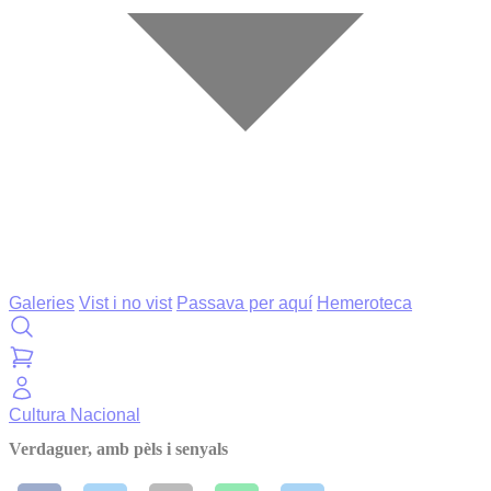
Galeries
Vist i no vist
Passava per aquí
Hemeroteca
Cultura
Nacional
Verdaguer, amb pèls i senyals