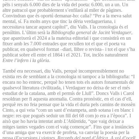
pèls i senyals 6.000 dies de la vida del poeta: 6.000, un a un. Un
altre patracol que probablement s’enfilarà al miler de pàgines.
Convindran que és oportú demanar-ho: calia? “Per a la meva salut
mental, sí. Fa molts anys que tinc la dèria verdagueriana, i
necessitava tancar aquest capítol”, diu Valls. I la cronologia és el
penúltim. L’últim serà la
Bibliografia general de Jacint Verdaguer
,
que apareixerà el 2024 a la mateixa editorial i que consistirà en un
fitxer amb les 7.000 entrades que recullen tot el que el poeta va
publicar, en qualsevol format –diari, llibre o revista– i tot el que s’ha
publicat sobre ell entre el 1864 i el 2021. Tot, inclòs naturalment
Entre l’infern i la glòria
.
També era necessari, diu Valls, perquè incomprensiblement no
existia res de semblant a la cronologia ni tampoc a la bibliografia: “I
encara no ho entenc, perquè ho tenen tots els autors fonamentals de
qualsevol literatura civilitzada, i Verdaguer no deixa de ser el més
estudiat de la catalana, amb el permís de Llull”. Doncs Valls i Carol
resoldran per fi aquesta anomalia. Contra pronòstic, en el cas d’ell,
perquè res no feia pensar que la vida el duria pels camins de mossèn
Cinto, a qui veia “com un sant d’estampeta, amb sotana i en blanc i
negre: res que pogués seduir un fill del 68 com jo era a l’època”. I
això que ho havia intentat amb
L’Atlàntida
, “que vaig deixar a
mitges tantes vegades com el vaig començar”. Fins que a instàncies
d’una amiga que va exercir de profeta, va canviar la poesia per la
prosa (
Excursions i viatges
,
Records del nord d’Àfrica
,
A vol d’ocell