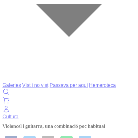
Galeries
Vist i no vist
Passava per aquí
Hemeroteca
Cultura
Violoncel i guitarra, una combinació poc habitual