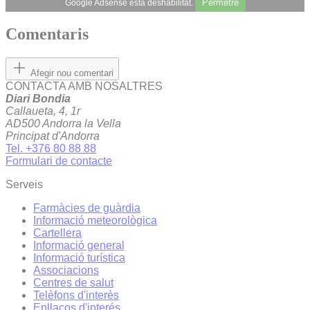
Permetre
Google Adsense està deshabilitat.
Comentaris
Afegir nou comentari
CONTACTA AMB NOSALTRES
Diari Bondia
Callaueta, 4, 1r
AD500 Andorra la Vella
Principat d'Andorra
Tel. +376 80 88 88
Formulari de contacte
Serveis
Farmàcies de guàrdia
Informació meteorològica
Cartellera
Informació general
Informació turística
Associacions
Centres de salut
Telèfons d'interès
Enllaços d'interés