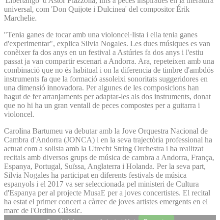
'Libertango' d'Astor Piazzolla, fins a peces inspirades en la literatura
universal, com 'Don Quijote i Dulcinea' del compositor Érik
Marchelie.
"Tenia ganes de tocar amb una violoncel·lista i ella tenia ganes
d'experimentar", explica Silvia Nogales. Les dues músiques es van
conèixer fa dos anys en un festival a Astúries fa dos anys i l'estiu
passat ja van compartir escenari a Andorra. Ara, repeteixen amb una
combinació que no és habitual i on la diferencia de timbre d'ambdós
instruments fa que la formació assoleixi sonoritats suggeridores en
una dimensió innovadora. Per algunes de les composicions han
hagut de fer arranjaments per adaptar-les als dos instruments, donat
que no hi ha un gran ventall de peces compostes per a guitarra i
violoncel.
Carolina Bartumeu va debutar amb la Jove Orquestra Nacional de
Cambra d'Andorra (JONCA) i en la seva trajectòria professional ha
actuat com a solista amb la Utrecht String Orchestra i ha realitzat
recitals amb diversos grups de música de cambra a Andorra, França,
Espanya, Portugal, Suïssa, Anglaterra i Holanda. Per la seva part,
Silvia Nogales ha participat en diferents festivals de música
espanyols i el 2017 va ser seleccionada pel ministeri de Cultura
d'Espanya per al projecte MusaE per a joves concertistes. El recital
ha estat el primer concert a càrrec de joves artistes emergents en el
marc de l'Ordino Clàssic.