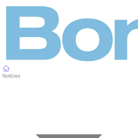
Panell de gestió de galetes
Notícies