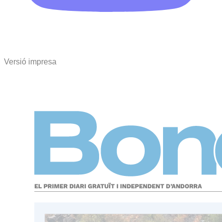
Versió impresa